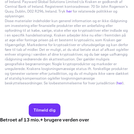
of Ireland. Payward Global Solutions Limited t/a Kraken er godkendt af
Central Bank of Ireland. Registreret kontoradresse: 70 Sir John Rogerson’s
Quay, Dublin, D02 R296, Ireland. Tryk
her
for relaterede politikker og
oplysninger.
Disse materialer indeholder kun generel information og er ikke rådgivning
om investering eller finansielle produkter eller en anbefaling eller
opfordring til at købe, sælge, stake eller eje kryptoaktiver eller indlade sig
i en specifik handelsstrategi. Kraken arbejder ikke nu eller i fremtiden på
at øge eller forringe prisen på et bestemt kryptoaktiv, som Kraken gør
tilgængeligt. Markederne for kryptoaktiver er uforudsigelige og kan derfor
føre til tab af midler. Det er muligt, at du skal betale skat af afkast og/eller
enhver stigning i værdien af dine kryptoaktiver, og du bør søge uafhængig
rådgivning vedrørende din skattesituation. Der gælder muligvis
geografiske begrænsninger. Nogle kryptoprodukter og markeder er
uregulerede. Krakens lovgivningsmæssige status ift. forskellige produkter
og tjenester varierer efter jurisdiktion, og du vil muligvis ikke være dækket
af statslig kompensation og/eller lovgivningsmæssige
beskyttelsesordninger. Se lovbestemmelserne for hver jurisdiktion (
her
).
Tilmeld dig
Betroet af 13 mio.+ brugere verden over