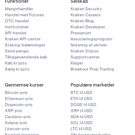
Funktioner
Selskab
Marginhandler
Kraken Security
Handel med Futures
Kraken Careers
OTC-handel
Kraken Blog
Institutioner
Kraken Developer
API-handel
Presserum
Kraken API-center
Associeringsprogram
Staking-belønninger
Notering af aktiver
Send penge
Kraken Status
Tilbagevendende køb
Supportcenter
Køb krypto
Klager
Sælg krypto
Breakout Prop Trading
Gennemse kurser
Populære markeder
Bitcoin-pris
BTC til USD
Ethereum-pris
ETH til USD
Dogecoin-pris
DOGE til USD
XRP-pris
XRP til USD
Cardano-pris
ADA til USD
Solana-pris
SOL til USD
Litecoin-pris
LTC til USD
Kryptokategorier
Alle kryptomarkeder