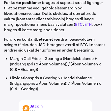
For
korte positioner
bruges et separat sæt af ligninger
til at bestemme vedligeholdelsesmargin og
likvidationsniveauer. Dette skyldes, at den citerede
valuta (kontanter eller stablecoin) bruges til lange
marginpositioner, mens basisvalutaen (
BTC
,
ETH
, osv.)
bruges til korte marginpositioner.
Fordi den kontantbetegnet værdi af basisvalutaen
svinger (f.eks. den USD-betegnet værdi af BTC konstant
ændrer sig), skal der udføres en anden beregning.
Margin Call Price = Gearing x (Handelsbalance +
(Indgangspris x Åben Volumen)) / (Åben Volumen x
(0.8 + Gearing))
Likvidationspris = Gearing x (Handelsbalance +
(Indgangspris x Åben Volumen)) / (Åben Volumen x
(0.4 + Gearing))
Bitcoin
BTC