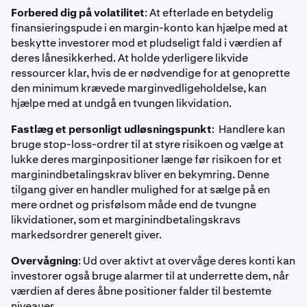
Forbered dig på volatilitet
: At efterlade en betydelig
finansieringspude i en margin-konto kan hjælpe med at
beskytte investorer mod et pludseligt fald i værdien af
deres lånesikkerhed. At holde yderligere likvide
ressourcer klar, hvis de er nødvendige for at genoprette
den minimum krævede marginvedligeholdelse, kan
hjælpe med at undgå en tvungen likvidation.
Fastlæg et personligt udløsningspunkt
: Handlere kan
bruge stop-loss-ordrer til at styre risikoen og vælge at
lukke deres marginpositioner længe før risikoen for et
marginindbetalingskrav bliver en bekymring. Denne
tilgang giver en handler mulighed for at sælge på en
mere ordnet og prisfølsom måde end de tvungne
likvidationer, som et marginindbetalingskravs
markedsordrer generelt giver.
Overvågning
: Ud over aktivt at overvåge deres konti kan
investorer også bruge alarmer til at underrette dem, når
værdien af deres åbne positioner falder til bestemte
niveauer.