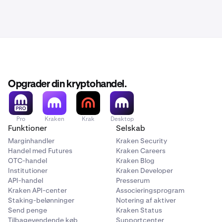
Opgrader din kryptohandel.
Pro
Kraken
Krak
Desktop
Funktioner
Selskab
Marginhandler
Kraken Security
Handel med Futures
Kraken Careers
OTC-handel
Kraken Blog
Institutioner
Kraken Developer
API-handel
Presserum
Kraken API-center
Associeringsprogram
Staking-belønninger
Notering af aktiver
Send penge
Kraken Status
Tilbagevendende køb
Supportcenter