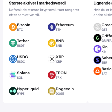
Største aktiver i markedsværdi
Lignende 
Udforsk de største kryptovalutaer rangeret
Hvis du er i
efter samlet værdi.
andre aktiv
Bitcoin
Ethereum
Green
BTC
ETH
GST
BTC
ETH
GST
Griffa
GRIFFAIN
Tether
BNB
GRIFFA
USDT
BNB
USDT
BNB
Kin
KIN
KIN
USDC
XRP
Sabe
USDC
XRP
SBR
USDC
XRP
SBR
Basic
BAT
Solana
TRON
BAT
SOL
TRX
SOL
TRX
Hyperliquid
Dogecoin
HYPE
DOGE
HYPE
DOGE