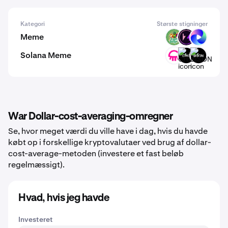
Kategori
Største stigninger
Meme
PODGE
Z
TUT
Solana Meme
JLY
CHIC
BISON
War Dollar-cost-averaging-omregner
Se, hvor meget værdi du ville have i dag, hvis du havde
købt op i forskellige kryptovalutaer ved brug af dollar-
cost-average-metoden (investere et fast beløb
regelmæssigt).
Hvad, hvis jeg havde
Investeret