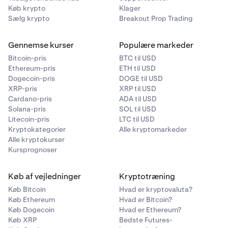
Køb krypto
Klager
Sælg krypto
Breakout Prop Trading
Gennemse kurser
Populære markeder
Bitcoin-pris
BTC til USD
Ethereum-pris
ETH til USD
Dogecoin-pris
DOGE til USD
XRP-pris
XRP til USD
Cardano-pris
ADA til USD
Solana-pris
SOL til USD
Litecoin-pris
LTC til USD
Kryptokategorier
Alle kryptomarkeder
Alle kryptokurser
Kursprognoser
Køb af vejledninger
Kryptotræning
Køb Bitcoin
Hvad er kryptovaluta?
Køb Ethereum
Hvad er Bitcoin?
Køb Dogecoin
Hvad er Ethereum?
Køb XRP
Bedste Futures-