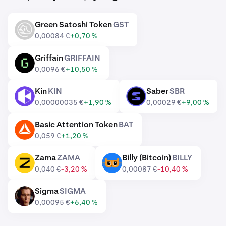
Green Satoshi Token
GST
GST
0,00084 €
+0,70 %
Griffain
GRIFFAIN
GRIFFAIN
0,0096 €
+10,50 %
Kin
KIN
Saber
SBR
KIN
SBR
0,00000035 €
+1,90 %
0,00029 €
+9,00 %
Basic Attention Token
BAT
BAT
0,059 €
+1,20 %
Zama
ZAMA
Billy (Bitcoin)
BILLY
ZAMA
BILLY
0,040 €
-3,20 %
0,00087 €
-10,40 %
Sigma
SIGMA
SIGMA
0,00095 €
+6,40 %