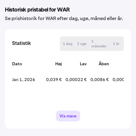
Historisk pristabel for WAR
Se prishistorik for WAR efter dag, uge, måned eller år.
1
Statistik
1 dag
1 uge
1 år
måneder
Dato
Høj
Lav
Åben
Luk
Jan 1, 2026
0,039 €
0,00022 €
0,0086 €
0,00045 €
Vis mere