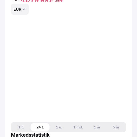
-1,20 % seneste 24 timer
EUR
1 t.
24 t.
1 u.
1 md.
1 år
5 år
Markedsstatistik