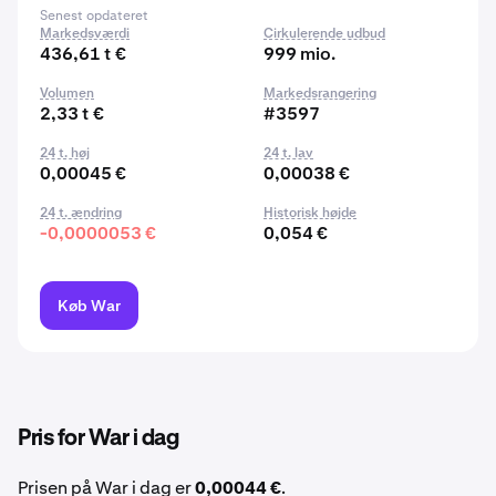
Senest opdateret
Markedsværdi
Cirkulerende udbud
436,61 t €
999 mio.
Volumen
Markedsrangering
2,33 t €
#3597
24 t. høj
24 t. lav
0,00045 €
0,00038 €
24 t. ændring
Historisk højde
-0,0000053 €
0,054 €
Køb War
Pris for War i dag
Prisen på War i dag er
0,00044 €
.