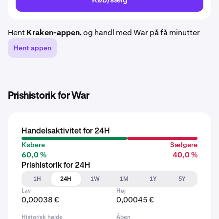
Hent
Kraken-appen
, og handl med War på få minutter
Hent appen
Prishistorik for War
Handelsaktivitet for 24H
Købere
Sælgere
60,0 %
40,0 %
Prishistorik for 24H
1H
24H
1W
1M
1Y
5Y
Lav
Høj
0,00038 €
0,00045 €
Historisk højde
Åben