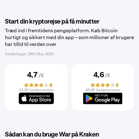
Start din kryptorejse på få minutter
Træd ind i fremtidens pengeplatform. Køb Bitcoin
hurtigt og sikkert med din app – som millioner af brugere
har tillid til verden over
Vurdering pr.
18th May 2026
4,7
4,6
/5
/5
25,0K bedømmelser
48,8K bedømmelser
Sådan kan du bruge War på Kraken