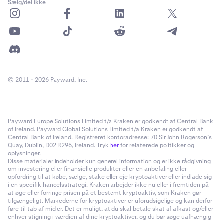
Sælg/del ikke
© 2011 - 2026 Payward, Inc.
Payward Europe Solutions Limited t/a Kraken er godkendt af Central Bank
of Ireland. Payward Global Solutions Limited t/a Kraken er godkendt af
Central Bank of Ireland. Registreret kontoradresse: 70 Sir John Rogerson’s
Quay, Dublin, D02 R296, Ireland. Tryk
her
for relaterede politikker og
oplysninger.
Disse materialer indeholder kun generel information og er ikke rådgivning
om investering eller finansielle produkter eller en anbefaling eller
opfordring til at købe, sælge, stake eller eje kryptoaktiver eller indlade sig
i en specifik handelsstrategi. Kraken arbejder ikke nu eller i fremtiden på
at øge eller forringe prisen på et bestemt kryptoaktiv, som Kraken gør
tilgængeligt. Markederne for kryptoaktiver er uforudsigelige og kan derfor
føre til tab af midler. Det er muligt, at du skal betale skat af afkast og/eller
enhver stigning i værdien af dine kryptoaktiver, og du bør søge uafhængig