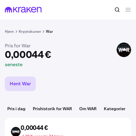
0,00044 €
Køb WAR
seneste
Hjem
Kryptokurser
War
Pris for War
WAR
0,00044 €
seneste
Hent War
Pris i dag
Prishistorik for WAR
Om WAR
Kategorier
D
0,00044 €
WAR