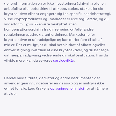
generel information og er ikke investeringsrådgivning eller en
anbefaling eller opfordring til at købe, sælge, stake eller eje
kryptoaktiver eller at engagere sig i en specifik handelsstrategi.
Visse kryptoprodukter og -markeder er ikke regulerede, og du
vil derfor muligvis ikke være beskyttet af en
kompensationsordning fra din regering og/eller andre
reguleringsmæssige garantiordninger. Markederne for
kryptoaktiver er uforudsigelige og kan derfor føre til tab af
midler. Det er muligt, at du skal betale skat af afkast og/eller
enhver stigning i værdien af dine kryptoaktiver, og du bør søge
uafhængig rådgivning vedrørende din skattesituation. Hvis du
vil vide mere, kan du se vores
servicevilkår
.
Handel med futures, derivater og andre instrumenter, der
anvender gearing, indebærer en vis risiko og er muligvis ikke
egnet for alle. Læs Krakens
oplysninger om risici
for at få mere
at vide.