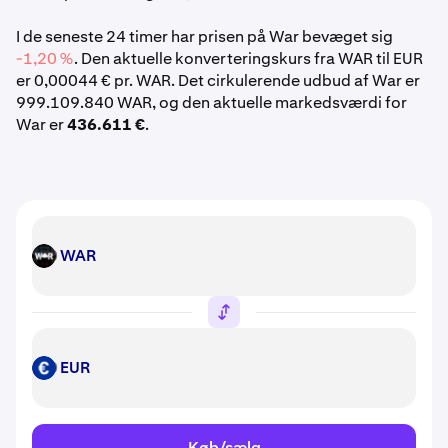
I de seneste 24 timer har prisen på War bevæget sig
-1,20 %
. Den aktuelle konverteringskurs fra WAR til EUR
er 0,00044 € pr. WAR. Det cirkulerende udbud af War er
999.109.840 WAR, og den aktuelle markedsværdi for
War er
436.611 €
.
WAR
WAR
EUR
EUR
Køb/sælg