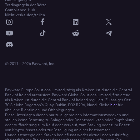
Tradingregeln der Börse
Compliance-Hub
Nicht verkaufen/teilen
© 2011 – 2026 Payward, Inc.
Payward Europe Solutions Limited, tätig als Kraken, ist durch die Central
Bank of Ireland autorisiert. Payward Global Solutions Limited, firmierend
als Kraken, ist durch die Central Bank of Ireland reguliert. Zulässiger Sitz:
70 Sir John Rogerson’s Quay, Dublin, D02 R296, Irland. Klicke
hier
für
ähnliche Richtlinien und Offenlegungen.
Diese Unterlagen dienen nur zu allgemeinen Informationszwecken und
stellen keine Beratung zu Anlagen oder Finanzprodukten oder Empfehlung
oder Aufforderung zum Kauf oder Verkauf, zum Staking oder zum Besitz
von Krypto-Assets oder zur Beteiligung an einer bestimmten
Handelsstrategie dar. Kraken beeinflusst weder aktuell noch zukünftig
absichtlich den Preis einer der angebotenen Kryptowährungen. Die