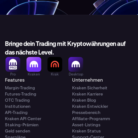
Bringe dein Trading mit Kryptowährungen auf
das nächste Level.
Pro
Kraken
Krak
Desktop
Features
Unternehmen
Margin-Trading
Kraken Sicherheit
Futures-Trading
Kraken Karriere
OTC Trading
Kraken Blog
Institutionen
Kraken Entwickler
API-Trading
Pressebereich
Kraken API Center
Affiliate-Programm
Staking-Prämien
Asset-Listings
Geld senden
Kraken Status
Sparpläne
Support-Center