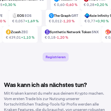
,065
+0,30 %
€ 0,60
-0,60 %
€ 0,28
+0,20 %
AVE
EOS
EOS
The Graph
GRT
Axie Infini
EOS
GRT
AXS
,80 %
€ 0,057
+1,69 %
€ 0,012
-1,20 %
€ 0,77
+0,90 
I
Zcash
ZEC
Synthetix Network Token
SNX
ZEC
SNX
MA
%
€ 439,01
+1,10 %
€ 0,18
-1,20 %
€
Registrieren
Was kann ich als nächstes tun?
Mit Kraken kannst du mehr aus deinem Krypto machen.
Vom ersten Trade bis zur Nutzung unserer
fortschrittlichen Trading-Tools für Profis werden alle
Kraken Features, die du brauchst, von unseren robusten