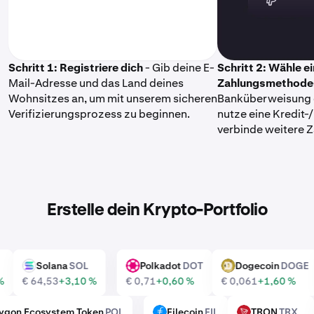
Schritt 1: Registriere dich
- Gib deine E-
Schritt 2: Wähle e
Mail-Adresse und das Land deines
Zahlungsmethode
Wohnsitzes an, um mit unserem sicheren
Banküberweisung 
Verifizierungsprozess zu beginnen.
nutze eine Kredit-
verbinde weitere 
Erstelle dein Krypto-Portfolio
Solana
SOL
Polkadot
DOT
Dogecoin
DOG
SOL
DOT
DOGE
0 %
€ 64,53
+3,10 %
€ 0,71
+0,60 %
€ 0,061
+1,60 %
olygon Ecosystem Token
POL
Filecoin
FIL
TRON
TRX
FIL
TRX