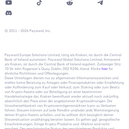
© 2011 – 2026 Payward, Inc.
Payward Europe Solutions Limited, tätig als Kraken, ist durch die Central
Bank of Ireland autorisiert. Payward Global Solutions Limited, firmierend
als Kraken, ist durch die Central Bank of Ireland reguliert. Zulässiger Sitz:
70 Sir John Rogerson’s Quay, Dublin, D02 R296, Irland. Klicke
hier
für
ähnliche Richtlinien und Offenlegungen.
Diese Unterlagen dienen nur zu allgemeinen Informationszwecken und
stellen keine Beratung zu Anlagen oder Finanzprodukten oder Empfehlung
oder Aufforderung zum Kauf oder Verkauf, zum Staking oder zum Besitz
von Krypto-Assets oder zur Beteiligung an einer bestimmten
Handelsstrategie dar. Kraken beeinflusst weder aktuell noch zukünftig
absichtlich den Preis einer der angebotenen Kryptowährungen. Die
Unvorhersehbarkeit von Kryptovermögensmärkten kann zu Verlusten
führen. Steuern können auf jede Rendite und/oder jede Wertsteigerung
deiner Krypto-Assets anfallen, und du solltest dich bezüglich deiner
Steuersituation unabhängig beraten lassen. Es gelten ggf. geografische
Einschränkungen. Einige Krypto-Produkte und -Märkte sind nicht
reguliert. Der regulatorische Status der verschiedenen Produkte und