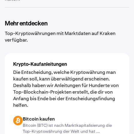
an jede Hot Wallet oder Cold Wallet auszuzahlen, die
dies unterstützt. Gib einfach die externe Wallet-Adresse
Wir ergreifen alle möglichen Maßnahmen, um deine
ein und deine Kryptos werden wenige Augenblicke
Kryptowährung, die du auf Kraken verwahrst, sicher und
später in deiner Wallet sein.
für dich zugänglich zu halten. Wir glauben zwar nach wie
Mehr entdecken
vor, dass der sicherste Ort für deine Kryptowährung
Top-Kryptowährungen mit Marktdaten auf Kraken
deine eigene Krypto-Wallet ist, aber wir bemühen uns
verfügbar.
ständig darum, so transparent und sicher wie möglich zu
sein, wenn du uns deine Kryptowährung anvertraust.
Erfahre mehr über unsere
weltweit anerkannten
Sicherheitsstandards
.
Krypto-Kaufanleitungen
Die Entscheidung, welche Kryptowährung man
kaufen soll, kann überwältigend erscheinen.
Deshalb haben wir Anleitungen für Hunderte von
Top-Blockchain-Projekten erstellt, die dir von
Anfang bis Ende bei der Entscheidungsfindung
helfen.
Bitcoin kaufen
BTC
Bitcoin (BTC) ist nach Marktkapitalisierung die
Top-Kryptowährung der Welt und hat ...