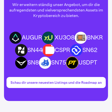
Wir erweitern ständig unser Angebot, um dir die
aufregendsten und vielversprechendsten Assets im
Kryptobereich zu bieten.
AUGUR
XU3O8
BNKR
AUGUR
XU3O8
BNKR
SN44
CSPR
SN62
SN44
CSPR
SN62
SN8
SN75
USDPT
SN8
SN75
USDPT
Schau dir unsere neuesten Listings und die Roadmap an