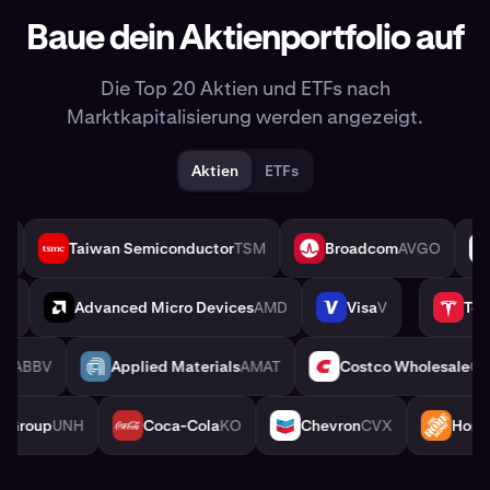
Baue dein Aktienportfolio auf
Die Top 20 Aktien und ETFs nach
Marktkapitalisierung werden angezeigt.
Aktien
ETFs
.com
AMZN
Taiwan Semiconductor
TSM
Broadcom
AV
TSM
AVGO
rt
WMT
Advanced Micro Devices
AMD
Visa
V
AMD
V
TSLA
AbbVie
ABBV
Applied Materials
AMAT
Costco Wholes
AMAT
COST
tedHealth Group
UNH
Coca-Cola
KO
Chevron
CVX
KO
CVX