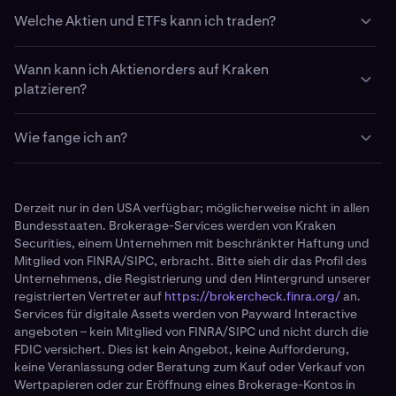
Du kannst deine Erlöse direkt nach dem Verkauf einer
Welche Aktien und ETFs kann ich traden?
Aktienposition wieder in Aktien oder Krypto investieren.
Kraken bietet Zugang zu über 11.000 Aktien und ETFs
Wann kann ich Aktienorders auf Kraken
von der NYSE, NASDAQ, AMEX und weiteren Börsen.
platzieren?
Du kannst rund um die Uhr Orders aufgeben. Wenn du
Wie fange ich an?
eine Aktienorder außerhalb der Marktzeiten einreichst,
wird sie in die Warteschlange versetzt und zu Beginn der
Genauere Informationen erhältst du in unserem Support-
nächsten Trading-Sitzung ausgeführt.
Artikel „Erste Schritte mit Aktien“
hier
.
Derzeit nur in den USA verfügbar; möglicherweise nicht in allen
Bundesstaaten. Brokerage-Services werden von Kraken
Securities, einem Unternehmen mit beschränkter Haftung und
Mitglied von FINRA/SIPC, erbracht. Bitte sieh dir das Profil des
Unternehmens, die Registrierung und den Hintergrund unserer
registrierten Vertreter auf
https://brokercheck.finra.org/
an.
Services für digitale Assets werden von Payward Interactive
angeboten – kein Mitglied von FINRA/SIPC und nicht durch die
FDIC versichert. Dies ist kein Angebot, keine Aufforderung,
keine Veranlassung oder Beratung zum Kauf oder Verkauf von
Wertpapieren oder zur Eröffnung eines Brokerage-Kontos in