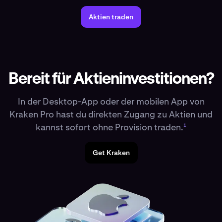
Aktien traden
iShares Core MSCI EAFE ETF
IEFA
Vanguard Morningstar Valu
VTV
iShares Core U.S. Aggregate Bond ETF
AGG
iShares R
AGG
IWF
ight ETF
RSP
iShares Core S&P Total U.S. Stock Market ETF
IT
Bereit für Aktieninvestitionen?
ITOT
In der Desktop-App oder der mobilen App von
VanEck Semiconductor ETF
SMH
Vanguard FTSE All-Wor
SMH
VEU
Kraken Pro hast du direkten Zugang zu Aktien und
kannst sofort ohne Provision traden.
1
Get Kraken