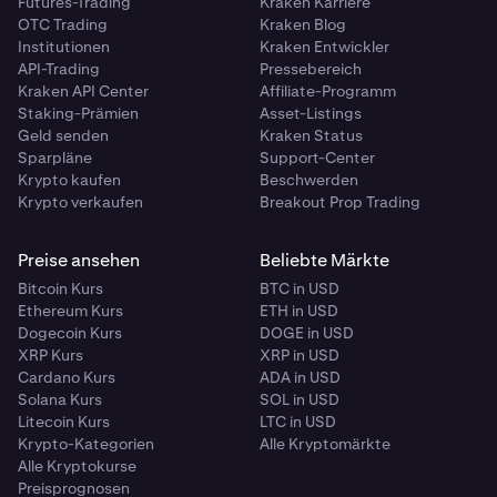
Futures-Trading
Kraken Karriere
OTC Trading
Kraken Blog
Institutionen
Kraken Entwickler
API-Trading
Pressebereich
Kraken API Center
Affiliate-Programm
Staking-Prämien
Asset-Listings
Geld senden
Kraken Status
Sparpläne
Support-Center
Krypto kaufen
Beschwerden
Krypto verkaufen
Breakout Prop Trading
Preise ansehen
Beliebte Märkte
Bitcoin Kurs
BTC in USD
Ethereum Kurs
ETH in USD
Dogecoin Kurs
DOGE in USD
XRP Kurs
XRP in USD
Cardano Kurs
ADA in USD
Solana Kurs
SOL in USD
Litecoin Kurs
LTC in USD
Krypto-Kategorien
Alle Kryptomärkte
Alle Kryptokurse
Preisprognosen