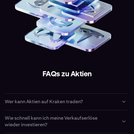
FAQs zu Aktien
Wer kann Aktien auf Kraken traden?
Vorerst können nur US-Bürger in zugelassenen
Wie schnell kann ich meine Verkaufserlöse
Bundesstaaten Aktien traden. Genauere Informationen
wieder investieren?
erhältst du in unserem Support-Artikel
„Erste Schritte
mit Aktien“
.