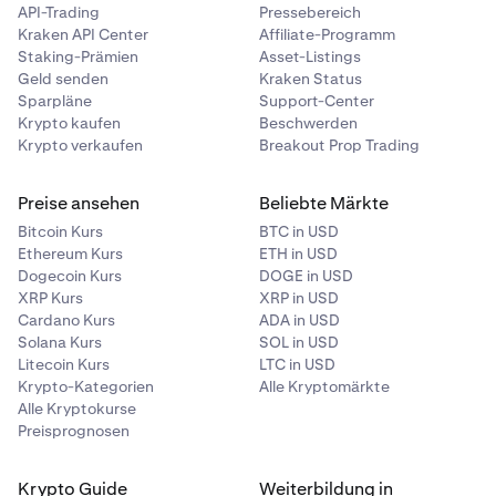
API-Trading
Pressebereich
Kraken API Center
Affiliate-Programm
Staking-Prämien
Asset-Listings
Geld senden
Kraken Status
Sparpläne
Support-Center
Krypto kaufen
Beschwerden
Krypto verkaufen
Breakout Prop Trading
Preise ansehen
Beliebte Märkte
Bitcoin Kurs
BTC in USD
Ethereum Kurs
ETH in USD
Dogecoin Kurs
DOGE in USD
XRP Kurs
XRP in USD
Cardano Kurs
ADA in USD
Solana Kurs
SOL in USD
Litecoin Kurs
LTC in USD
Krypto-Kategorien
Alle Kryptomärkte
Alle Kryptokurse
Preisprognosen
Krypto Guide
Weiterbildung in