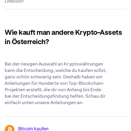
Litecoin?
Kryptowährungen zu traden. Eine vollständige Liste der
dich zugänglich bleibt. Auch wenn wir nach wie vor
deiner Wallet sein.
Trading-Paare findest du im
überzeugt sind, dass der sicherste Ort für deine Krypto
Kraken Support-Center
.
Das aktuelle Umlaufangebot von Litecoin beträgt
deine eigene Krypto-Wallet ist, arbeiten wir
77 466 589 LTC.
kontinuierlich daran, so transparent und sicher wie
möglich zu sein, wenn du uns deine Litecoin anvertraust.
Wie kauft man andere Krypto-Assets
Erfahre mehr über unsere
weltweit anerkannten
Sicherheitsstandards
.
in Österreich?
Bei der riesigen Auswahl an Kryptowährungen
kann die Entscheidung, welche du kaufen willst,
ganz schön schwierig sein. Deshalb haben wir
Anleitungen für Hunderte von Top-Blockchain-
Projekten erstellt, die dir von Anfang bis Ende
bei der Entscheidungsfindung helfen. Schau dir
einfach unten unsere Anleitungen an.
Bitcoin kaufen
BTC