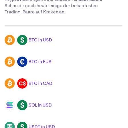
Schau dir noch heute einige der beliebtesten
Trading-Paare auf Kraken an.
BTC in USD
BTC
USD
BTC in EUR
BTC
EUR
BTC in CAD
BTC
CAD
SOL in USD
SOL
USD
USDT in USD
USDT
USD