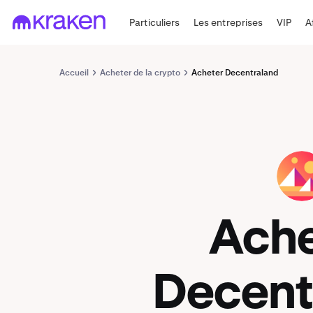
Particuliers
Les entreprises
VIP
A
Accueil
Acheter de la crypto
Acheter Decentraland
MANA
Ach
Decent