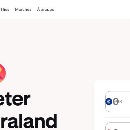
ffiliés
Marchés
À propos
eter
EUR
EUR
raland