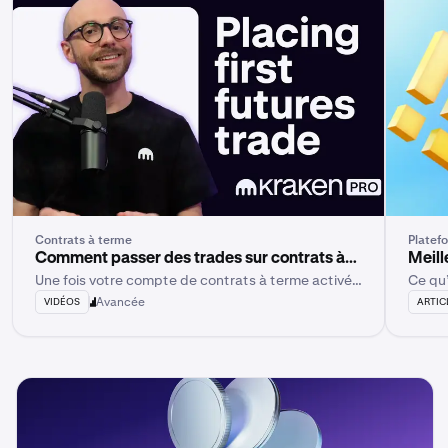
Contrats à terme
Platef
Comment passer des trades sur contrats à
Meill
Une fois votre compte de contrats à terme activé
Ce qu’
terme dans Kraken Pro
202
et approvisionné sur Kraken Pro, vous pouvez
Avancée
VIDÉOS
ARTIC
passer votre premier trade.