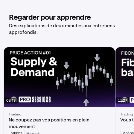
Regarder pour apprendre
Des explications de deux minutes aux entretiens
approfondis.
08:49
11:27
Trading
Trading
Ne coupez pas vos positions en plein
Vous 
mouvement
Avancé
VIDÉOS
VIDÉOS