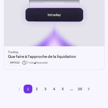
Trading
Que faire à l'approche de la liquidation
7 min
Avancée
ARTICLE
1
2
3
4
5
...
20