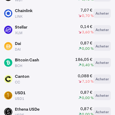
WBT
7,07 €
Chainlink
Acheter
LINK
0,70 %
LINK
0,14 €
Stellar
Acheter
XLM
3,60 %
XLM
0,87 €
Dai
Acheter
DAI
0,00 %
DAI
186,05 €
Bitcoin Cash
Acheter
BCH
0,40 %
BCH
0,088 €
Canton
Acheter
CC
7,10 %
CC
0,87 €
USD1
Acheter
USD1
0,00 %
USD1
0,87 €
Ethena USDe
Acheter
USDE
0,00 %