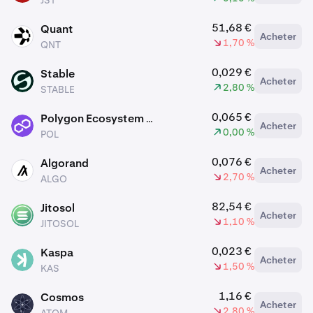
JST
51,68 €
Quant
Acheter
QNT
1,70 %
QNT
0,029 €
Stable
Acheter
STABLE
2,80 %
STABLE
0,065 €
Polygon Ecosystem Token
Acheter
POL
0,00 %
POL
0,076 €
Algorand
Acheter
ALGO
2,70 %
ALGO
82,54 €
Jitosol
Acheter
JITOSOL
1,10 %
JITOSOL
0,023 €
Kaspa
Acheter
KAS
1,50 %
KAS
1,16 €
Cosmos
Acheter
ATOM
2,80 %