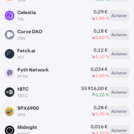
SUN
0,29 €
Celestia
Acheter
TIA
2,80 %
TIA
0,18 €
Curve DAO
Acheter
CRV
0,60 %
CRV
0,12 €
Fetch.ai
Acheter
FET
5,10 %
FET
0,034 €
Pyth Network
Acheter
PYTH
2,60 %
PYTH
55 916,00 €
tBTC
Acheter
TBTC
0,20 %
TBTC
0,28 €
SPX6900
Acheter
SPX
0,90 %
SPX
0,016 €
Midnight
Acheter
NIGHT
4,20 %