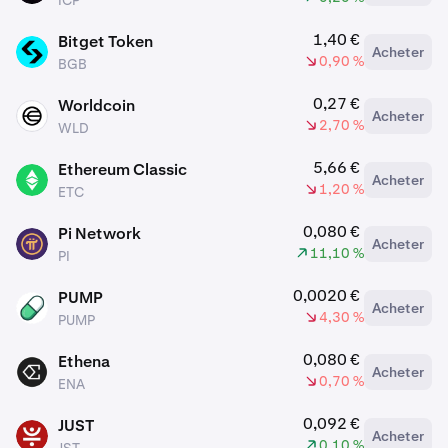
ICP
1,40 €
Bitget Token
Acheter
BGB
0,90 %
BGB
0,27 €
Worldcoin
Acheter
WLD
2,70 %
WLD
5,66 €
Ethereum Classic
Acheter
ETC
1,20 %
ETC
0,080 €
Pi Network
Acheter
PI
11,10 %
PI
0,0020 €
PUMP
Acheter
PUMP
4,30 %
PUMP
0,080 €
Ethena
Acheter
ENA
0,70 %
ENA
0,092 €
JUST
Acheter
JST
0,10 %