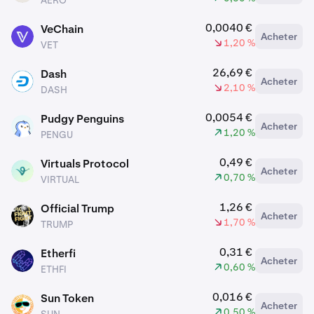
AERO
0,0040 €
VeChain
Acheter
VET
1,20 %
VET
26,69 €
Dash
Acheter
DASH
2,10 %
DASH
0,0054 €
Pudgy Penguins
Acheter
PENGU
1,20 %
PENGU
0,49 €
Virtuals Protocol
Acheter
VIRTUAL
0,70 %
VIRTUAL
1,26 €
Official Trump
Acheter
TRUMP
1,70 %
TRUMP
0,31 €
Etherfi
Acheter
ETHFI
0,60 %
ETHFI
0,016 €
Sun Token
Acheter
SUN
0,50 %