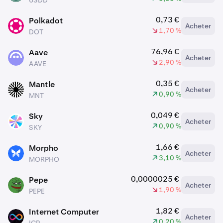
USDD
0,73 €
Polkadot
Acheter
DOT
1,70 %
DOT
76,96 €
Aave
Acheter
AAVE
2,90 %
AAVE
0,35 €
Mantle
Acheter
MNT
0,90 %
MNT
0,049 €
Sky
Acheter
SKY
0,90 %
SKY
1,66 €
Morpho
Acheter
MORPHO
3,10 %
MORPHO
0,0000025 €
Pepe
Acheter
PEPE
1,90 %
PEPE
1,82 €
Internet Computer
Acheter
ICP
0,20 %