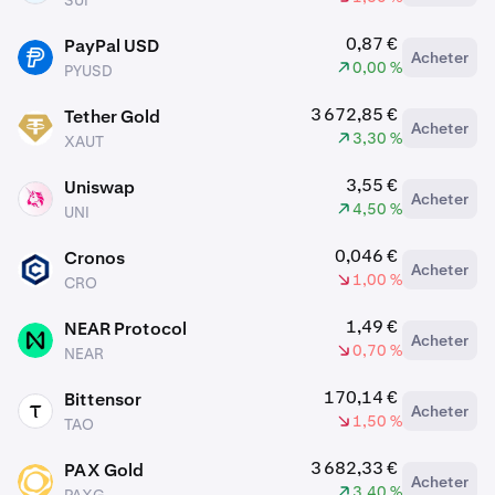
SUI
0,87 €
PayPal USD
Acheter
PYUSD
0,00 %
PYUSD
3 672,85 €
Tether Gold
Acheter
XAUT
3,30 %
XAUT
3,55 €
Uniswap
Acheter
UNI
4,50 %
UNI
0,046 €
Cronos
Acheter
CRO
1,00 %
CRO
1,49 €
NEAR Protocol
Acheter
NEAR
0,70 %
NEAR
170,14 €
Bittensor
Acheter
TAO
1,50 %
TAO
3 682,33 €
PAX Gold
Acheter
PAXG
3,40 %