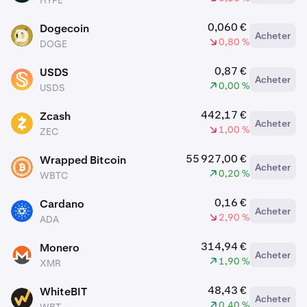
HYPE
0,060 €
Dogecoin
Acheter
DOGE
0,80 %
DOGE
0,87 €
USDS
Acheter
USDS
0,00 %
USDS
442,17 €
Zcash
Acheter
ZEC
1,00 %
ZEC
55 927,00 €
Wrapped Bitcoin
Acheter
WBTC
0,20 %
WBTC
0,16 €
Cardano
Acheter
ADA
2,90 %
ADA
314,94 €
Monero
Acheter
XMR
1,90 %
XMR
48,43 €
WhiteBIT
Acheter
WBT
0,40 %