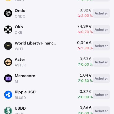
PAXG
0,32 €
Ondo
Acheter
ONDO
2,00 %
ONDO
74,39 €
Okb
Acheter
OKB
0,70 %
OKB
0,046 €
World Liberty Financial
Acheter
WLFI
1,90 %
WLFI
0,53 €
Aster
Acheter
ASTER
0,00 %
ASTER
1,04 €
Memecore
Acheter
M
0,30 %
M
0,87 €
Ripple USD
Acheter
RLUSD
0,00 %
RLUSD
0,86 €
USDD
Acheter
USDD
0,00 %