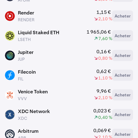
ATOM
1,15 €
Render
Acheter
RENDER
2,10 %
RENDER
1 965,06 €
Liquid Staked ETH
Acheter
LSETH
7,60 %
LSETH
0,16 €
Jupiter
Acheter
JUP
0,80 %
JUP
0,62 €
Filecoin
Acheter
FIL
1,10 %
FIL
9,96 €
Venice Token
Acheter
VVV
2,10 %
VVV
0,023 €
XDC Network
Acheter
XDC
0,40 %
XDC
0,069 €
Arbitrum
Acheter
ARB
2,10 %