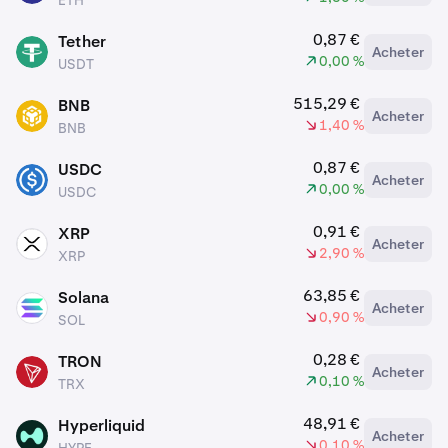
ETH
0,87 €
Tether
Acheter
USDT
0,00 %
USDT
515,29 €
BNB
Acheter
BNB
1,40 %
BNB
0,87 €
USDC
Acheter
USDC
0,00 %
USDC
0,91 €
XRP
Acheter
XRP
2,90 %
XRP
63,85 €
Solana
Acheter
SOL
0,90 %
SOL
0,28 €
TRON
Acheter
TRX
0,10 %
TRX
48,91 €
Hyperliquid
Acheter
HYPE
0,10 %