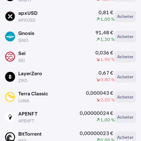
NIGHT
0,81 €
apxUSD
Acheter
APXUSD
1,00 %
APXUSD
91,48 €
Gnosis
Acheter
GNO
1,30 %
GNO
0,036 €
Sei
Acheter
SEI
1,90 %
SEI
0,67 €
LayerZero
Acheter
ZRO
0,80 %
ZRO
0,000043 €
Terra Classic
Acheter
LUNA
2,50 %
LUNA
0,00000024 €
APENFT
Acheter
APENFT
1,00 %
APENFT
0,00000023 €
BitTorrent
Acheter
BTT
0,00 %