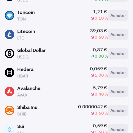
USDE
1,21 €
Toncoin
Acheter
TON
0,10 %
TON
39,03 €
Litecoin
Acheter
LTC
0,60 %
LTC
0,87 €
Global Dollar
Acheter
USDG
0,00 %
USDG
0,059 €
Hedera
Acheter
HBAR
1,00 %
HBAR
5,79 €
Avalanche
Acheter
AVAX
0,40 %
AVAX
0,0000042 €
Shiba Inu
Acheter
SHIB
3,60 %
SHIB
0,59 €
Sui
Acheter
SUI
1,60 %