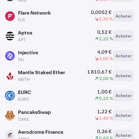
ARB
0,0052 €
Flare Network
Acheter
FLR
2,30 %
FLR
0,52 €
Aptos
Acheter
APT
2,20 %
APT
4,09 €
Injective
Acheter
INJ
3,00 %
INJ
1 810,67 €
Mantle Staked Ether
Acheter
METH
3,00 %
METH
1,00 €
EURC
Acheter
EURC
0,10 %
EURC
1,22 €
PancakeSwap
Acheter
CAKE
1,40 %
CAKE
0,36 €
Aerodrome Finance
Acheter
AERO
0,60 %