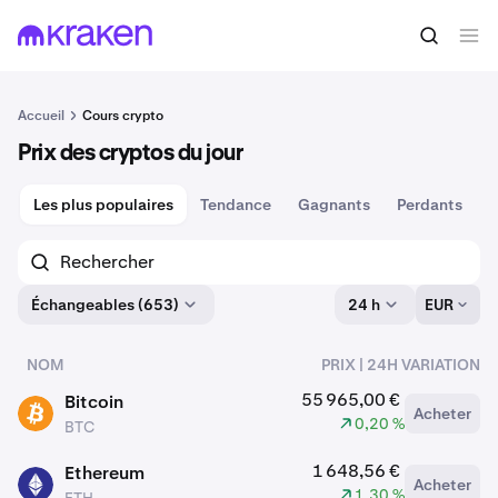
Accueil
Cours crypto
Prix des cryptos du jour
Les plus populaires
Tendance
Gagnants
Perdants
N
Échangeables (653)
24 h
EUR
NOM
PRIX | 24H VARIATION
actifs
55 965,00 €
Bitcoin
Acheter
BTC
0,20 %
BTC
1 648,56 €
Ethereum
Acheter
ETH
1,30 %