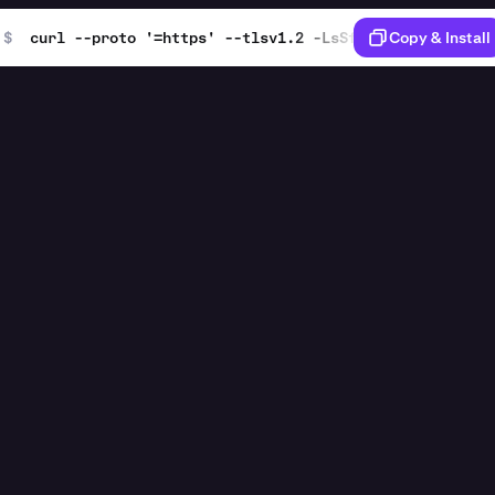
$
curl --proto '=https' --tlsv1.2 -LsSf https://github
Copy & Install
KRAKEN CLI
 a paper trading DCA simulation
[Enter]
ETH, SOL, and BTC for 30 seconds. Show the price movemen