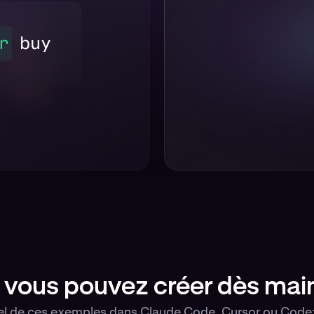
 vous pouvez créer dès mai
uel de ces exemples dans Claude Code, Cursor ou Codex