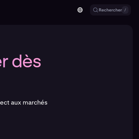
Rechercher
/
er dès
irect aux marchés