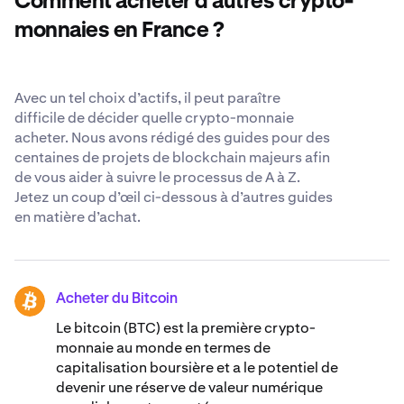
Comment acheter d'autres crypto-
sécurité reconnues dans le monde entier
.
monnaies en France ?
Avec un tel choix d’actifs, il peut paraître
difficile de décider quelle crypto-monnaie
acheter. Nous avons rédigé des guides pour des
centaines de projets de blockchain majeurs afin
de vous aider à suivre le processus de A à Z.
Jetez un coup d’œil ci-dessous à d’autres guides
en matière d’achat.
Acheter du Bitcoin
BTC
Le bitcoin (BTC) est la première crypto-
monnaie au monde en termes de
capitalisation boursière et a le potentiel de
devenir une réserve de valeur numérique