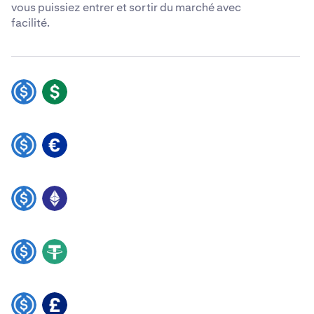
vous puissiez entrer et sortir du marché avec
facilité.
USDC
USD
USDC
EUR
USDC
ETH
USDC
USDT
USDC
GBP