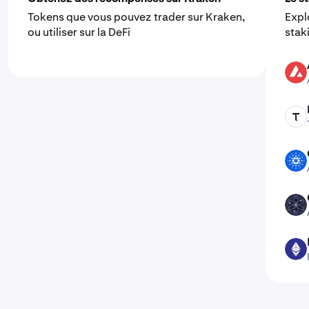
Tokens que vous pouvez trader sur Kraken,
Expl
ou utiliser sur la DeFi
stak
AVAX
TAO
ADA
ATOM
ETH