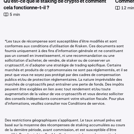
Qu’est-ce que le staking de crypto et comment
Comment
12 mi
cela fonctionne-t-il ?
5 min
*Les taux de récompense sont susceptibles d’être modifiés et sont
conformes aux conditions d’utilisation de Kraken. Ces documents sont
fournis uniquement à des fins d’information générale et ne constituent
pas un conseil en investissement, ni une recommandation ou une
sollicitation d’acheter, de vendre, de staker ou de conserver un
cryptoactif, ni d’adopter une stratégie de trading spécifique. Certains
marchés et produits de cryptomonnaies ne sont pas réglementés, et il se
peut que vous ne soyez pas protégé par des cadres de compensation
publics et/ou de protection réglementaires. La nature imprévisible des
marchés de cryptoactifs peut entraîner une perte de fonds. Des impôts
peuvent être exigibles en lien avec tout rendement et/ou toute
augmentation de la valeur de vos cryptoactifs et vous devriez solliciter
des conseils indépendants concernant votre situation fiscale. Pour plus
d’informations, veuillez consulter nos Conditions de service.
Des restrictions géographiques s’appliquent. Le taux annuel prévu est
basé sur la moyenne des récompenses de staking accumulées au cours
de la dernière période, avant commission, et est susceptible d’être