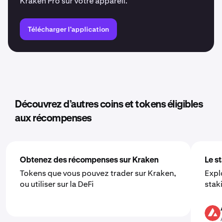
Kraken Pro sur votre appareil.
Télécharger l’application
Découvrez d’autres coins et tokens éligibles
aux récompenses
Obtenez des récompenses sur Kraken
Le s
Tokens que vous pouvez trader sur Kraken,
Expl
ou utiliser sur la DeFi
stak
AVAX