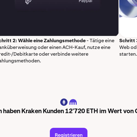
chritt 2: Wähle eine Zahlungsmethode
- Tätige eine
Schritt
anküberweisung oder einen ACH-Kauf, nutze eine
Web ode
redit-/Debitkarte oder verbinde weitere
starten.
ahlungsmethoden.
ETH
en haben Kraken Kunden 12’720 ETH im Wert von
Registrieren