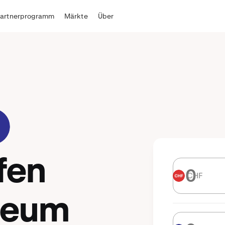
Partnerprogramm
Märkte
Über
fen
CHF
CHF
reum