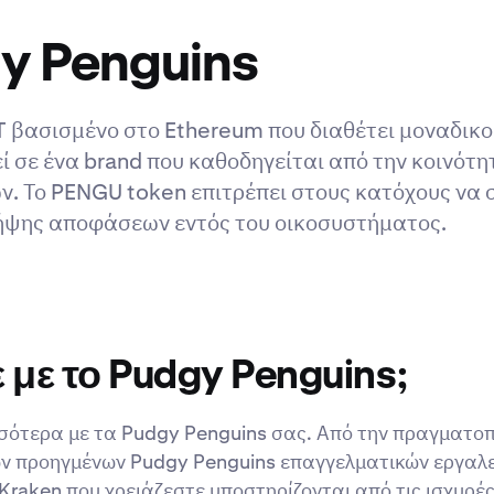
gy Penguins
T βασισμένο στο Ethereum που διαθέτει μοναδικο
εί σε ένα brand που καθοδηγείται από την κοινότη
. Το PENGU token επιτρέπει στους κατόχους να 
λήψης αποφάσεων εντός του οικοσυστήματος.
ε με το Pudgy Penguins;
σσότερα με τα Pudgy Penguins σας. Από την πραγματο
ων προηγμένων Pudgy Penguins επαγγελματικών εργαλ
 Kraken που χρειάζεστε υποστηρίζονται από τις ισχυρές