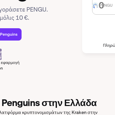
PENGU
PENGU
αγοράσετε PENGU.
μόλις 10 €.
 Penguins
Πληρώ
ν εφαρμογή
en
 Penguins στην Ελλάδα
λατφόρμα κρυπτονομισμάτων της Kraken στην