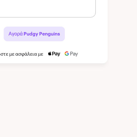
Αγορά Pudgy Penguins
στε με ασφάλεια με