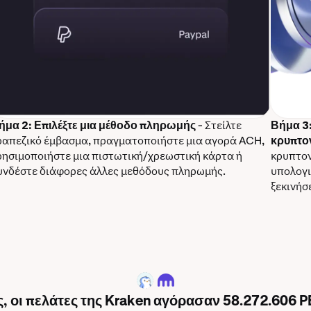
ήμα 2: Επιλέξτε μια μέθοδο πληρωμής
- Στείλτε
Βήμα 3:
ραπεζικό έμβασμα, πραγματοποιήστε μια αγορά ACH,
κρυπτο
ρησιμοποιήστε μια πιστωτική/χρεωστική κάρτα ή
κρυπτον
υνδέστε διάφορες άλλες μεθόδους πληρωμής.
υπολογι
ξεκινήσ
PENGU
ς, οι πελάτες της Kraken αγόρασαν 58.272.606 