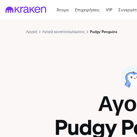
Άτομα
Επιχειρήσεις
VIP
Συνεργάτ
Αρχική
Αγορά κρυπτονομίσματος
Pudgy Penguins
PENGU
Αγ
Pudgy P