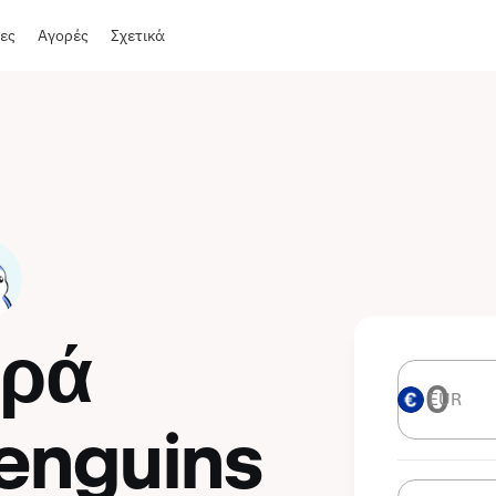
ες
Αγορές
Σχετικά
ορά
EUR
EUR
enguins