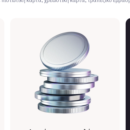
 πιστωτική κάρτα, χρεωστική κάρτα, τραπεζικό έμβασ