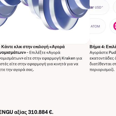
 Κάντε κλικ στην επιλογή «Αγορά
Βήμα 4: Επιλ
νομισμάτων»
- Επιλέξτε «Αγορά
Αγοράστε Pudg
ομισμάτων» είτε στην εφαρμογή Kraken για
εκατοντάδες 
στές είτε στην εφαρμογή για κινητά για να
διατίθενται σ
ετε την αγορά σας.
περιορισμοί).
PENGU αξίας 310.884 €.