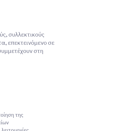
ύς, συλλεκτικούς
τα, επεκτεινόμενο σε
συμμετέχουν στη
ποίηση της
είων
 λειτουργίες