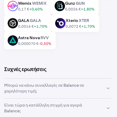
Wemix
WEMIX
Gunz
GUN
WEMIX
GUN
0,17 €
+0,60%
0,0026 €
+1,80%
GALA
GALA
Xterio
XTER
GALA
XTER
0,0016 €
+1,70%
0,0072 €
+1,70%
Astra Nova
RVV
RVV
0,000070 €
-0,50%
Συχνές ερωτήσεις
Μπορώ να κάνω συναλλαγές σε Balance σε
χαμηλότερη τιμή;
Ναι, μπορείτε να χρησιμοποιήσετε τις Προσαρμοσμένες
Είναι τώρα η κατάλληλη στιγμή για αγορά
εντολές στην Kraken για να αγοράσετε αυτόματα
Balance;
Balance αν η τιμή μειωθεί.