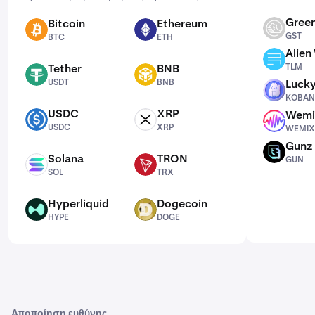
Green
Bitcoin
Ethereum
GST
BTC
ETH
GST
BTC
ETH
Alien
TLM
Tether
BNB
TLM
USDT
BNB
USDT
BNB
Lucky
KOBAN
KOBAN
USDC
XRP
Wemi
USDC
XRP
WEMIX
USDC
XRP
WEMIX
Gunz
GUN
Solana
TRON
GUN
SOL
TRX
SOL
TRX
Hyperliquid
Dogecoin
HYPE
DOGE
HYPE
DOGE
Αποποίηση ευθύνης