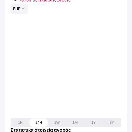
-0,40% τις τελευταίες 24 ώρες
EUR
1H
24H
1W
1M
1Y
5Y
Στατιστικά στοιχεία αγοράς