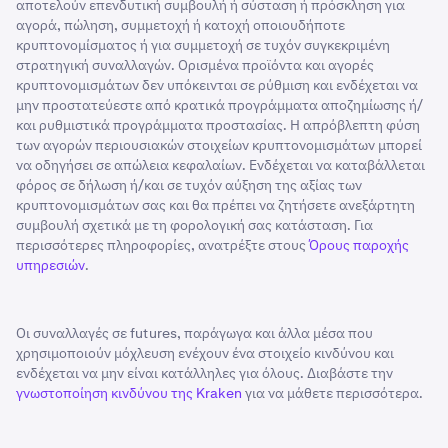
αποτελούν επενδυτική συμβουλή ή σύσταση ή πρόσκληση για
αγορά, πώληση, συμμετοχή ή κατοχή οποιουδήποτε
κρυπτονομίσματος ή για συμμετοχή σε τυχόν συγκεκριμένη
στρατηγική συναλλαγών. Ορισμένα προϊόντα και αγορές
κρυπτονομισμάτων δεν υπόκεινται σε ρύθμιση και ενδέχεται να
μην προστατεύεστε από κρατικά προγράμματα αποζημίωσης ή/
και ρυθμιστικά προγράμματα προστασίας. Η απρόβλεπτη φύση
των αγορών περιουσιακών στοιχείων κρυπτονομισμάτων μπορεί
να οδηγήσει σε απώλεια κεφαλαίων. Ενδέχεται να καταβάλλεται
φόρος σε δήλωση ή/και σε τυχόν αύξηση της αξίας των
κρυπτονομισμάτων σας και θα πρέπει να ζητήσετε ανεξάρτητη
συμβουλή σχετικά με τη φορολογική σας κατάσταση. Για
περισσότερες πληροφορίες, ανατρέξτε στους
Όρους παροχής
υπηρεσιών
.
Οι συναλλαγές σε futures, παράγωγα και άλλα μέσα που
χρησιμοποιούν μόχλευση ενέχουν ένα στοιχείο κινδύνου και
ενδέχεται να μην είναι κατάλληλες για όλους. Διαβάστε την
γνωστοποίηση κινδύνου της Kraken
για να μάθετε περισσότερα.