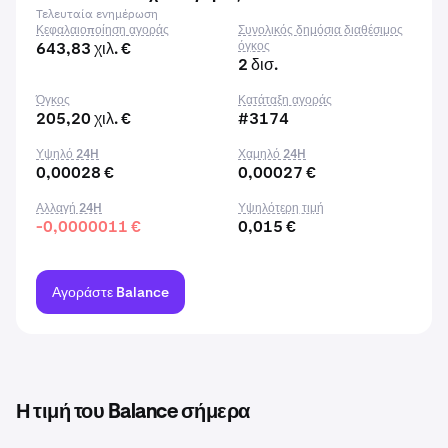
Τελευταία ενημέρωση
Κεφαλαιοποίηση αγοράς
Συνολικός δημόσια διαθέσιμος
643,83 χιλ. €
όγκος
2 δισ.
Όγκος
Κατάταξη αγοράς
205,20 χιλ. €
#3174
Υψηλό 24H
Χαμηλό 24H
0,00028 €
0,00027 €
Αλλαγή 24H
Υψηλότερη τιμή
-0,0000011 €
0,015 €
Αγοράστε Balance
Η τιμή του Balance σήμερα