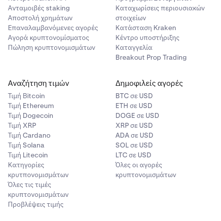
Ανταμοιβές staking
Καταχωρίσεις περιουσιακών
Αποστολή χρημάτων
στοιχείων
Επαναλαμβανόμενες αγορές
Κατάσταση Kraken
Αγορά κρυπτονομίσματος
Κέντρο υποστήριξης
Πώληση κρυπτονομισμάτων
Καταγγελία
Breakout Prop Trading
Αναζήτηση τιμών
Δημοφιλείς αγορές
Τιμή Βitcoin
BTC σε USD
Τιμή Ethereum
ETH σε USD
Τιμή Dogecoin
DOGE σε USD
Τιμή XRP
XRP σε USD
Τιμή Cardano
ADA σε USD
Τιμή Solana
SOL σε USD
Τιμή Litecoin
LTC σε USD
Κατηγορίες
Όλες οι αγορές
κρυτπονομισμάτων
κρυπτονομισμάτων
Όλες τις τιμές
κρυπτονομισμάτων
Προβλέψεις τιμής