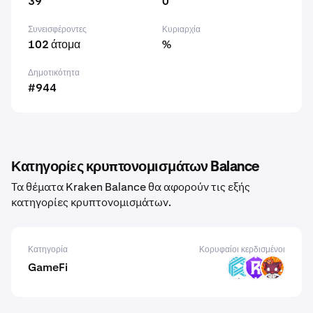
39
0
Συνεισφέροντες
Κυριαρχία
102 άτομα
%
Δημοτικότητα
#944
Κατηγορίες κρυπτονομισμάτων Balance
Τα θέματα Kraken Balance θα αφορούν τις εξής
κατηγορίες κρυπτονομισμάτων.
Κατηγορία
Κορυφαίοι κερδισμένοι
GameFi
LUX
RST
KO