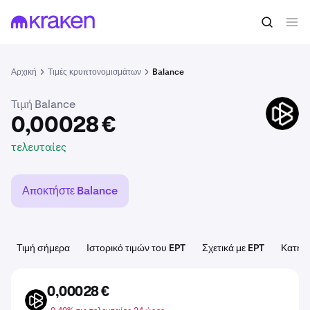
0,00028 €
Αγορά EPT
τελευταίες
Αρχική
Τιμές κρυπτονομισμάτων
Balance
Τιμή Balance
EPT
0,00028 €
τελευταίες
Αποκτήστε Balance
Τιμή σήμερα
Ιστορικό τιμών του EPT
Σχετικά με EPT
Κατηγο
0,00028 €
EPT