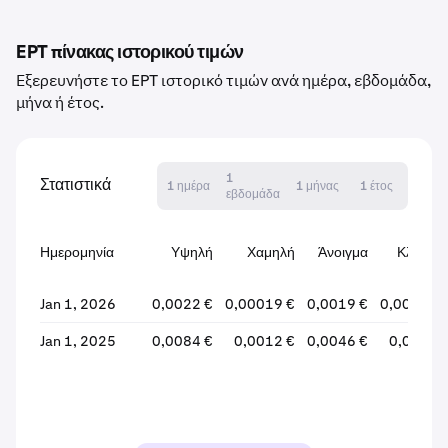
EPT πίνακας ιστορικού τιμών
Εξερευνήστε το EPT ιστορικό τιμών ανά ημέρα, εβδομάδα,
μήνα ή έτος.
1
Στατιστικά
1 ημέρα
1 μήνας
1 έτος
εβδομάδα
Ημερομηνία
Υψηλή
Χαμηλή
Άνοιγμα
Κλείσιμ
Jan 1, 2026
0,0022 €
0,00019 €
0,0019 €
0,00019 
Jan 1, 2025
0,0084 €
0,0012 €
0,0046 €
0,0019 