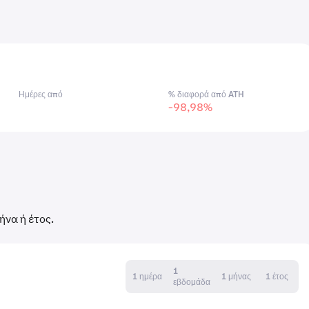
Ημέρες από
% διαφορά από ATH
-98,98%
ήνα ή έτος.
1
1 ημέρα
1 μήνας
1 έτος
εβδομάδα