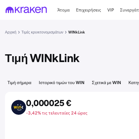
Άτομα
Επιχειρήσεις
VIP
Συνεργάτ
Αρχική
Τιμές κρυπτονομισμάτων
WINkLink
Τιμή WINkLink
Τιμή σήμερα
Ιστορικό τιμών του WIN
Σχετικά με WIN
Κατη
0,000025 €
WIN
-3,42% τις τελευταίες 24 ώρες