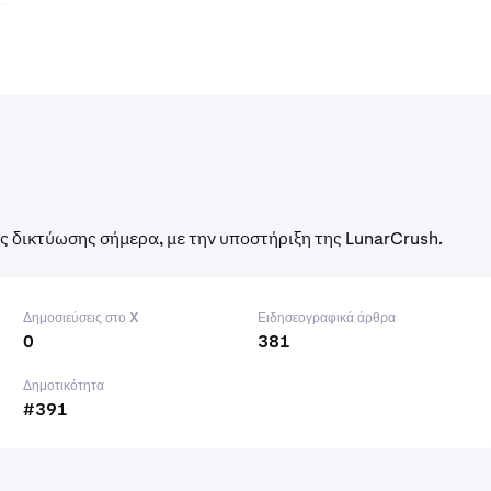
ς δικτύωσης σήμερα, με την υποστήριξη της LunarCrush.
Δημοσιεύσεις στο X
Ειδησεογραφικά άρθρα
0
381
Δημοτικότητα
#391