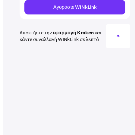
Αγοράστε WINkLink
Αποκτήστε την
εφαρμογή Kraken
και
κάντε συναλλαγή WINkLink σε λεπτά