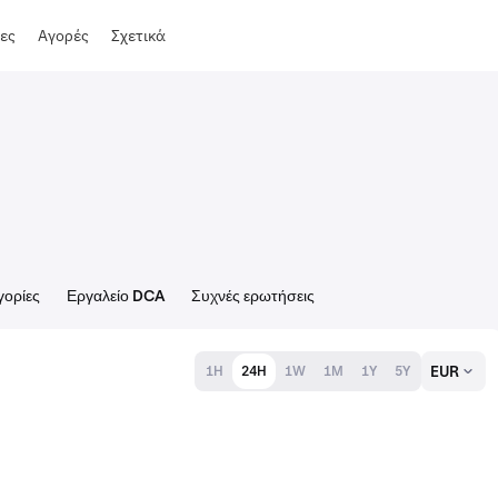
ες
Αγορές
Σχετικά
γορίες
Εργαλείο DCA
Συχνές ερωτήσεις
EUR
1H
24H
1W
1M
1Y
5Y