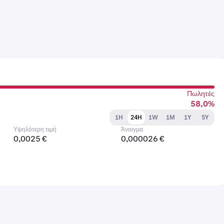
Πωλητές
58,0%
1H
24H
1W
1M
1Y
5Y
Υψηλότερη τιμή
Άνοιγμα
0,0025 €
0,000026 €