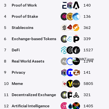
3
Proof of Work
140
EVR
DERO
AION
4
Proof of Stake
136
TOMI
VTCN
OPT
5
Stablecoins
362
CASH
USAD
RUSD
6
Exchange-based Tokens
339
VOLT
ICPX
XPRT
7
DeFi
1527
TRADE
DECT
LIQR
8
Real World Assets
1294
SLVR
ANT
WMKT
9
Privacy
141
DERO
NIL
ZCL
10
Meme
5805
COCO
GOATED
REALIS
11
Decentralized Exchange
321
VOLT
XPRT
MDEX
12
Artificial Intelligence
1405
MSAI
SUIDEPIN
XCX