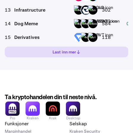
13
Infrastructure
302
ARMARA
GB
COLD
14
Dog Meme
584
0,
SHIBCAT
WISHBONE
NASDOG
15
Derivatives
118
PREMIA
K9
GRVT
Last inn mer
Ta kryptohandelen din til neste nivå.
Pro
Kraken
Krak
Desktop
Funksjoner
Selskap
Marginhandel
Kraken Security