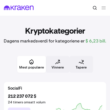
Kryptokategorier
Dagens markedsverdi for kategoriene er
$ 6,23 bill.
Mest populære
Vinnere
Tapere
DeFi
Prediction Markets
SocialFi
2 587 049 004 $
37 952 091 $
212 237 072 $
24 timers omsatt volum
24 timers omsatt volum
24 timers omsatt volum