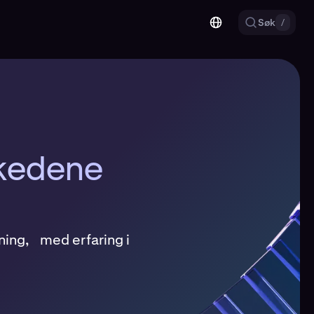
Søk
/
rkedene
kning, med erfaring i