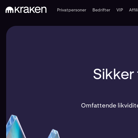
Privatpersoner
Bedrifter
VIP
Affi
Sikker
Omfattende likvidite