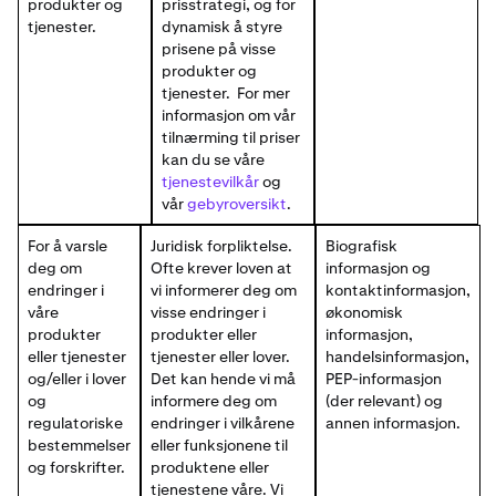
produkter og
prisstrategi, og for
tjenester.
dynamisk å styre
prisene på visse
produkter og
tjenester. For mer
informasjon om vår
tilnærming til priser
kan du se våre
tjenestevilkår
og
vår
gebyroversikt
.
For å varsle
Juridisk forpliktelse.
Biografisk
deg om
Ofte krever loven at
informasjon og
endringer i
vi informerer deg om
kontaktinformasjon,
våre
visse endringer i
økonomisk
produkter
produkter eller
informasjon,
eller tjenester
tjenester eller lover.
handelsinformasjon,
og/eller i lover
Det kan hende vi må
PEP-informasjon
og
informere deg om
(der relevant) og
regulatoriske
endringer i vilkårene
annen informasjon.
bestemmelser
eller funksjonene til
og forskrifter.
produktene eller
tjenestene våre. Vi