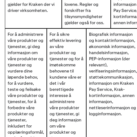
gjelder for Kraken der vi
lovene. Regler og
informasjon
driver virksomheten.
forskrifter fra
Pay Service
tilsynsmyndigheter
kortinforma
gjelder også for oss.
annen infor
For å administrere
For å sikre
Biografisk informasjon
våre produkter og
effektiv levering
og kontaktinformasjon,
tjenester, gi deg
av våre
økonomisk informasjon,
informasjon om
produkter og
handelsinformasjon,
våre produkter og
tjenester og for å
PEP-informasjon (der
tjenester og
imøtekomme
relevant),
vurdere dine
behovene til
verifiseringsinformasjon,
løpende behov,
kundene våre er
støttekommunikasjon,
for å vurdere,
det i vår
informasjon om Kraken
teste og feilsøke
berettigede
Pay Service, Krak-
våre produkter og
interesse å
kortinformasjon, annen
tjenester, for å
administrere
informasjon,
forbedre våre
våre produkter
nettleserinformasjon og
produkter og
og tjenester, gi
logginformasjon.
tjenester,
deg informasjon
inkludert for
om våre
opplæringsformål,
produkter og