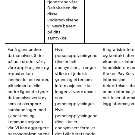
tjenestene våre.
Deltakelsen din i
disse
undersøkelsene
vil være basert
på ditt
samtykke.
For å gjennomføre
Hvis
Biografisk infor
dataanalyse. Sider
personopplysningene
og kontaktinfor
på nettstedet vårt,
dine er helt
økonomisk infor
våre applikasjoner og
anonymisert, trenger
handelsinformas
e-poster kan
vi ikke et juridisk
Kraken Pay Serv
inneholde nettvarder,
grunnlag ettersom
informasjon,
pikselmerker eller
informasjonen ikke
bekreftelsesinf
andre lignende typer
lenger vil være ansett
annen informasj
dataanalyseverktøy
som
nettleserinform
som lar oss spore
personopplysninger.
logginformasjon
samhandlinger med
Hvis
tjenestene og
personopplysningene
kommunikasjonen
dine ikke er i
vår. Vi kan aggregere
anonymisert form, er
personopplysningene
det i vår berettigede