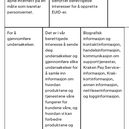
åpne internett på en
benytter berettigede
måte som ivaretar
interesser for å opprette
personvernet.
EUID-er.
For å
Det er i vår
Biografisk
gjennomføre
berettigede
informasjon og
undersøkelser.
interesse å sende
kontaktinformasjon,
deg
handelsinformasjon,
undersøkelser og
kommunikasjon om
gjennomføre slike
supporttjenester,
undersøkelser for
Kraken Pay Service-
å samle inn
informasjon, Krak-
informasjon om
kortinformasjon,
hvordan
annen informasjon,
produktene og
nettleserinformasjon
tjenestene våre
og logginformasjon.
fungerer for
kundene våre, og
hvordan vi kan
forbedre
produktene og