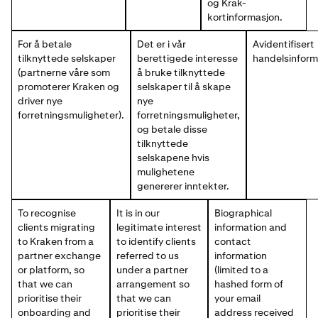
og Krak-
kortinformasjon.
For å betale
Det er i vår
Avidentifisert
tilknyttede selskaper
berettigede interesse
handelsinform
(partnerne våre som
å bruke tilknyttede
promoterer Kraken og
selskaper til å skape
driver nye
nye
forretningsmuligheter).
forretningsmuligheter,
og betale disse
tilknyttede
selskapene hvis
mulighetene
genererer inntekter.
To recognise
It is in our
Biographical
clients migrating
legitimate interest
information and
to Kraken from a
to identify clients
contact
partner exchange
referred to us
information
or platform, so
under a partner
(limited to a
that we can
arrangement so
hashed form of
prioritise their
that we can
your email
onboarding and
prioritise their
address received