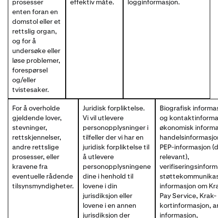
prosesser
effektiv måte.
logginformasjon.
enten foran en
domstol eller et
rettslig organ,
og for å
undersøke eller
løse problemer,
forespørsel
og/eller
tvistesaker.
For å overholde
Juridisk forpliktelse.
Biografisk informa
gjeldende lover,
Vi vil utlevere
og kontaktinforma
stevninger,
personopplysninger i
økonomisk informa
rettskjennelser,
tilfeller der vi har en
handelsinformasjo
andre rettslige
juridisk forpliktelse til
PEP-informasjon (
prosesser, eller
å utlevere
relevant),
kravene fra
personopplysningene
verifiseringsinform
eventuelle rådende
dine i henhold til
støttekommunikas
tilsynsmyndigheter.
lovene i din
informasjon om Kr
jurisdiksjon eller
Pay Service, Krak-
lovene i en annen
kortinformasjon, 
jurisdiksjon der
informasjon,