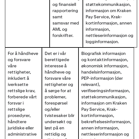
og finansiell
støttekommunikasjon,
rapportering
informasjon om Kraken
samt
Pay Service, Krak-
samsvar med
kortinformasjon, annen
AML og
informasjon,
forskrifter.
nettleserinformasjon og
logginformasjon.
For å håndheve
Det er i vår
Biografisk informasjon
og forsvare
berettigede
og kontaktinformasjon,
våre
interesse å
økonomisk informasjon,
rettigheter,
håndheve og
handelsinformasjon,
inkludert å
forsvare våre
PEP-informasjon (der
iverksette
rettigheter og
relevant),
rettslige krav,
å sørge for at
verifiseringsinformasjon,
forberede vårt
problemer,
støttekommunikasjon,
forsvar i
forespørsel
informasjon om Kraken
rettslige
og/eller
Pay Service, Krak-
prosedyrer,
tvistesaker blir
kortinformasjon,
håndtere
undersøkt og
bekreftelsesinformasjon,
juridiske eller
løst på en
annen informasjon,
administrative
rettidig og
nettleserinformasjon og