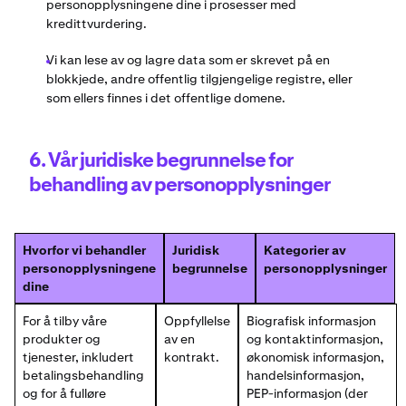
personopplysningene dine i prosesser med
kredittvurdering.
Vi kan lese av og lagre data som er skrevet på en
blokkjede, andre offentlig tilgjengelige registre, eller
som ellers finnes i det offentlige domene.
6. Vår juridiske begrunnelse for
behandling av personopplysninger
Hvorfor vi behandler
Juridisk
Kategorier av
personopplysningene
begrunnelse
personopplysninger
dine
For å tilby våre
Oppfyllelse
Biografisk informasjon
produkter og
av en
og kontaktinformasjon,
tjenester, inkludert
kontrakt.
økonomisk informasjon,
betalingsbehandling
handelsinformasjon,
og for å fulløre
PEP-informasjon (der