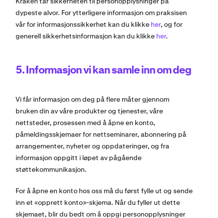
Kraken tar sikkerheten til personopplysninger på
dypeste alvor. For ytterligere informasjon om praksisen
vår for informasjonssikkerhet kan du klikke
her
, og for
generell sikkerhetsinformasjon kan du klikke
her
.
5. Informasjon vi kan samle inn om deg
Vi får informasjon om deg på flere måter gjennom
bruken din av våre produkter og tjenester, våre
nettsteder, prosessen med å åpne en konto,
påmeldingsskjemaer for nettseminarer, abonnering på
arrangementer, nyheter og oppdateringer, og fra
informasjon oppgitt i løpet av pågående
støttekommunikasjon.
For å åpne en konto hos oss må du først fylle ut og sende
inn et «opprett konto»-skjema. Når du fyller ut dette
skjemaet, blir du bedt om å oppgi personopplysninger