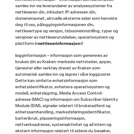
samles inn via leverandører av analysesystemer fra
nettleseren din, inkludert IP-adressen din,
domenenavnet, aktuelle eksterne sider som henviste
deg til oss, påloggingsinformasjonen din,
nettlesertype og versjon, tidssoneinnstilling, typer og
versjoner av nettleserutvidelser, operativsystem og
plattform («
nettleserinformasjon
»)
logginformasjon – informasjon som genereres av
bruken din av Kraken-merkede nettsteder, apper,
tjenester eller verktøy drevet av Kraken som
automatisk samles inn og lagres i våre loggposter
Dette kan omfatte enhetsinformasjon som
enhetsidentifikator, enhetens operativsystem og
modell, enhetslagring, Media Access Control-
adresse (MAC) og informasjon om Subscriber Identity
Module (SIM), signaler relatert til brukeradferd og
enhetssamhandling, markedsføringsidentifikator,
batteribruk, plasseringsinformasjon,
nettverksadresse, systemaktivitet og all intern og
ekstern informasjon relatert til sidene du besøker,