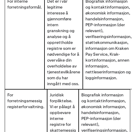
For interne
Det er i vår
Biografisk informasjon
forretningsformål.
legitime
og kontaktinformasjon,
interesse å
økonomisk informasjon,
gjennomføre
handelsinformasjon,
intern
PEP-informasjon (der
granskning og
relevant),
analyse og å
verifiseringsinformasjon,
opprettholde
støttekommunikasjon,
registre som er
informasjon om Kraken
nødvendige for å
Pay Service, Krak-
overvåke din
kortinformasjon, annen
overholdelse av
informasjon,
tjenestevilkårene
nettleserinformasjon og
som du har
logginformasjon.
inngått med oss.
For
Juridisk
Biografisk informasjon
forretningsmessig
forpliktelse.
og kontaktinformasjon,
registerforvaltning.
Vi er pålagt å
økonomisk informasjon,
oppbevare
handelsinformasjon,
interne
PEP-informasjon (der
registre for
relevant),
skattemessig
verifiseringsinformasjon,