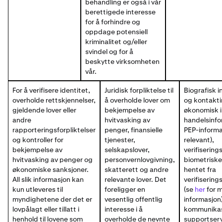
behandling er også i vår
berettigede interesse
for å forhindre og
oppdage potensiell
kriminalitet og/eller
svindel og for å
beskytte virksomheten
vår.
For å verifisere identitet,
Juridisk forpliktelse til
Biografisk 
overholde rettskjennelser,
å overholde lover om
og kontakti
gjeldende lover eller
bekjempelse av
økonomisk i
andre
hvitvasking av
handelsinfo
rapporteringsforpliktelser
penger, finansielle
PEP-informa
og kontroller for
tjenester,
relevant),
bekjempelse av
selskapslover,
verifisering
hvitvasking av penger og
personvernlovgivning,
biometriske
økonomiske sanksjoner.
skatterett og andre
hentet fra
All slik informasjon kan
relevante lover. Det
verifisering
kun utleveres til
foreligger en
(se
her
for 
myndighetene der det er
vesentlig offentlig
informasjon)
lovpålagt eller tillatt i
interesse i å
kommunikas
henhold til lovene som
overholde de nevnte
supportserv