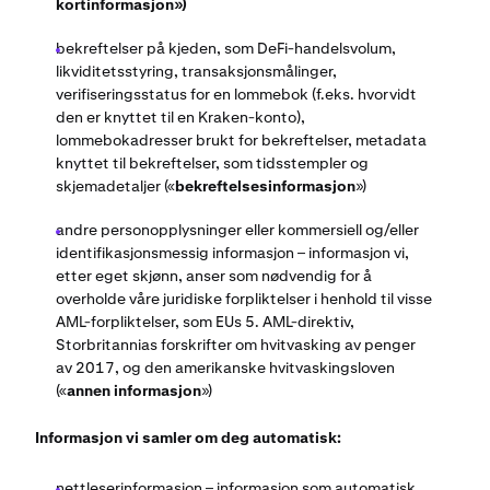
kortinformasjon»)
bekreftelser på kjeden, som DeFi-handelsvolum,
likviditetsstyring, transaksjonsmålinger,
verifiseringsstatus for en lommebok (f.eks. hvorvidt
den er knyttet til en Kraken-konto),
lommebokadresser brukt for bekreftelser, metadata
knyttet til bekreftelser, som tidsstempler og
skjemadetaljer («
bekreftelsesinformasjon
»)
andre personopplysninger eller kommersiell og/eller
identifikasjonsmessig informasjon – informasjon vi,
etter eget skjønn, anser som nødvendig for å
overholde våre juridiske forpliktelser i henhold til visse
AML-forpliktelser, som EUs 5. AML-direktiv,
Storbritannias forskrifter om hvitvasking av penger
av 2017, og den amerikanske hvitvaskingsloven
(«
annen informasjon
»)
Informasjon vi samler om deg automatisk:
nettleserinformasjon – informasjon som automatisk