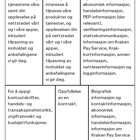
tjenestene våre
interesse å
økonomisk informasjon,
samt din
tilpasse våre
handelsinformasjon,
opplevelse på
produkter og
PEP-informasjon (der
nettstedet vårt
tjenester, og
relevant),
og i våre apper,
opplevelsen din
verifiseringsinformasjon,
inkludert
på nettstedet
støttekommunikasjon,
tilpasning av
vårt og i våre
informasjon om Kraken
innholdet og
apper,
Pay Service, Krak-
anbefalingene
inkludert
kortinformasjon, annen
vi gir deg.
tilpasning av
informasjon,
innholdet og
nettleserinformasjon og
anbefalingene
logginformasjon.
vi gir deg.
For å oppgi
Oppfyllelse
Biografisk
kontoutskrifter,
av en
informasjon og
handels- og
kontrakt.
kontaktinformasjon,
transaksjonshistorikk,
økonomisk
utgiftsinnsikt og
informasjon,
budsjettfunksjoner.
handelsinformasjon,
informasjon om
Kraken Pay Service