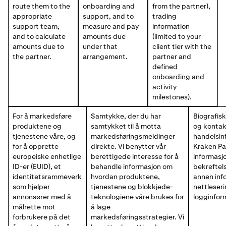
route them to the
onboarding and
from the partner),
appropriate
support, and to
trading
support team,
measure and pay
information
and to calculate
amounts due
(limited to your
amounts due to
under that
client tier with the
the partner.
arrangement.
partner and
defined
onboarding and
activity
milestones).
For å markedsføre
Samtykke, der du har
Biografisk
produktene og
samtykket til å motta
og kontak
tjenestene våre, og
markedsføringsmeldinger
handelsin
for å opprette
direkte. Vi benytter vår
Kraken Pa
europeiske enhetlige
berettigede interesse for å
informasj
ID-er (EUID), et
behandle informasjon om
bekreftel
identitetsrammeverk
hvordan produktene,
annen inf
som hjelper
tjenestene og blokkjede-
nettleser
annonsører med å
teknologiene våre brukes for
logginfor
målrette mot
å lage
forbrukere på det
markedsføringsstrategier. Vi