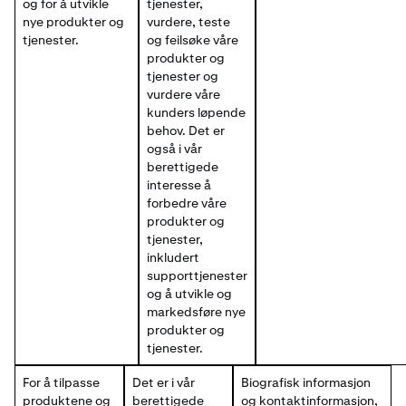
og for å utvikle
tjenester,
nye produkter og
vurdere, teste
tjenester.
og feilsøke våre
produkter og
tjenester og
vurdere våre
kunders løpende
behov. Det er
også i vår
berettigede
interesse å
forbedre våre
produkter og
tjenester,
inkludert
supporttjenester
og å utvikle og
markedsføre nye
produkter og
tjenester.
For å tilpasse
Det er i vår
Biografisk informasjon
produktene og
berettigede
og kontaktinformasjon,