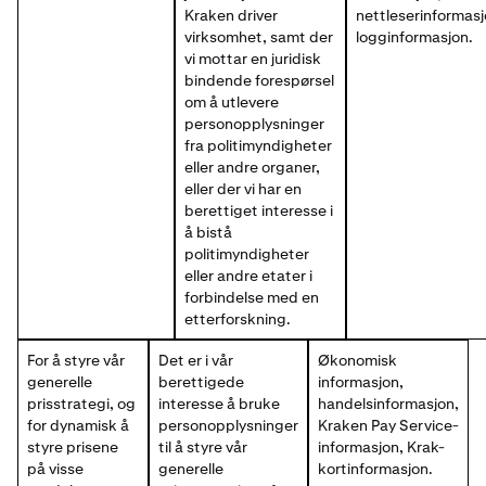
Kraken driver
nettleserinformas
virksomhet, samt der
logginformasjon.
vi mottar en juridisk
bindende forespørsel
om å utlevere
personopplysninger
fra politimyndigheter
eller andre organer,
eller der vi har en
berettiget interesse i
å bistå
politimyndigheter
eller andre etater i
forbindelse med en
etterforskning.
For å styre vår
Det er i vår
Økonomisk
generelle
berettigede
informasjon,
prisstrategi, og
interesse å bruke
handelsinformasjon,
for dynamisk å
personopplysninger
Kraken Pay Service-
styre prisene
til å styre vår
informasjon, Krak-
på visse
generelle
kortinformasjon.