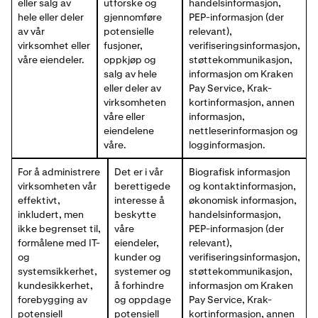
eller salg av
utforske og
handelsinformasjon,
hele eller deler
gjennomføre
PEP-informasjon (der
av vår
potensielle
relevant),
virksomhet eller
fusjoner,
verifiseringsinformasjon,
våre eiendeler.
oppkjøp og
støttekommunikasjon,
salg av hele
informasjon om Kraken
eller deler av
Pay Service, Krak-
virksomheten
kortinformasjon, annen
våre eller
informasjon,
eiendelene
nettleserinformasjon og
våre.
logginformasjon.
For å administrere
Det er i vår
Biografisk informasjon
virksomheten vår
berettigede
og kontaktinformasjon,
effektivt,
interesse å
økonomisk informasjon,
inkludert, men
beskytte
handelsinformasjon,
ikke begrenset til,
våre
PEP-informasjon (der
formålene med IT-
eiendeler,
relevant),
og
kunder og
verifiseringsinformasjon,
systemsikkerhet,
systemer og
støttekommunikasjon,
kundesikkerhet,
å forhindre
informasjon om Kraken
forebygging av
og oppdage
Pay Service, Krak-
potensiell
potensiell
kortinformasjon, annen