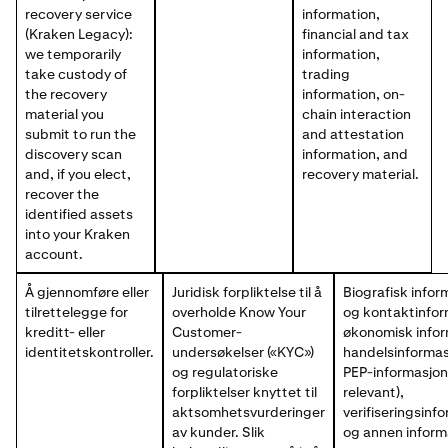
recovery service
information,
(Kraken Legacy):
financial and tax
we temporarily
information,
take custody of
trading
the recovery
information, on-
material you
chain interaction
submit to run the
and attestation
discovery scan
information, and
and, if you elect,
recovery material.
recover the
identified assets
into your Kraken
account.
Å gjennomføre eller
Juridisk forpliktelse til å
Biografisk infor
tilrettelegge for
overholde Know Your
og kontaktinfor
kreditt- eller
Customer-
økonomisk infor
identitetskontroller.
undersøkelser («KYC»)
handelsinformas
og regulatoriske
PEP-informasjon
forpliktelser knyttet til
relevant),
aktsomhetsvurderinger
verifiseringsinf
av kunder. Slik
og annen inform