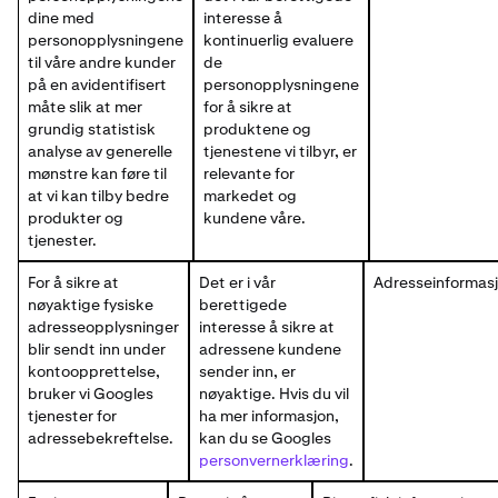
dine med
interesse å
personopplysningene
kontinuerlig evaluere
til våre andre kunder
de
på en avidentifisert
personopplysningene
måte slik at mer
for å sikre at
grundig statistisk
produktene og
analyse av generelle
tjenestene vi tilbyr, er
mønstre kan føre til
relevante for
at vi kan tilby bedre
markedet og
produkter og
kundene våre.
tjenester.
For å sikre at
Det er i vår
Adresseinformasj
nøyaktige fysiske
berettigede
adresseopplysninger
interesse å sikre at
blir sendt inn under
adressene kundene
kontoopprettelse,
sender inn, er
bruker vi Googles
nøyaktige. Hvis du vil
tjenester for
ha mer informasjon,
adressebekreftelse.
kan du se Googles
personvernerklæring
.