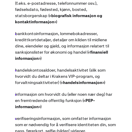
(f.eks. e-postadresse, telefonnummer osv.),
fødselsdato, fødested, kjønn, bosted,
statsborgerskap («
biografisk informasjon og
kontaktinformasjon
»)
bankkontoinformasjon, lommebokadresser,
kredittkortdetaljer, detaljer om kilden til midlene
dine, eiendeler og gjeld, og informasjon relatert til
sanksjonslister for økonomi og handel («
finansiell
informasjon
»)
handelskontosaldoer, handelsaktivitet (slik som
hvorvidt du deltar i Krakens VIP-program, og
forvaltningsaktiviteter) («
handelsinformasjon
»)
informasjon om hvorvidt du (eller noen nær deg) har
en fremtredende offentlig funksjon («
PEP-
informasjon
»)
verifiseringsinformasjon, som omfatter informasjon
som er nødvendig for å verifisere identiteten din, som
pass, førerkort, selfie-bilder/-videoer,