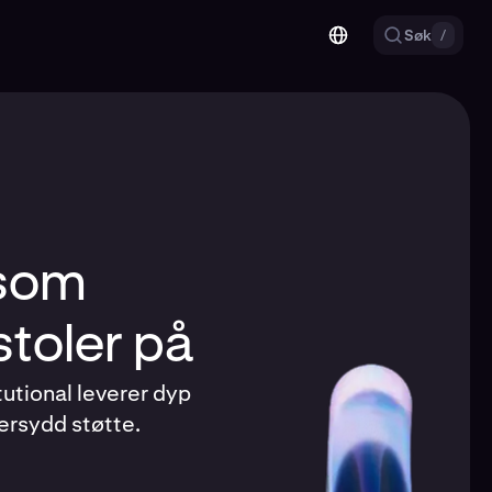
Søk
/
 som
toler på
tutional leverer dyp
dersydd støtte.