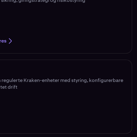
 sikring, giringstrategi og risikostyring
res
 regulerte Kraken-enheter med styring, konfigurerbare
tet drift