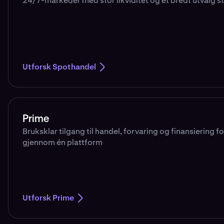
24/7-markeder med stor likviditet og et bredt utvalg s
Utforsk Spothandel
Prime
Bruksklar tilgang til handel, forvaring og finansiering for
gjennom én plattform
Utforsk Prime