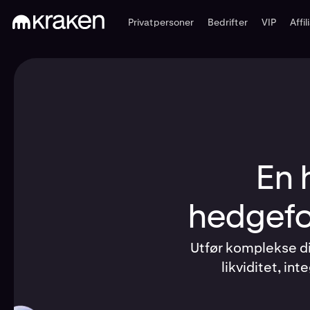
Privatpersoner
Bedrifter
VIP
Affi
En 
hedgefo
Utfør komplekse dig
likviditet, in