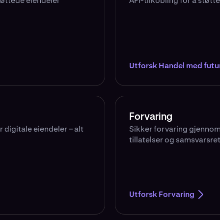
tøttede eiendeler
API-tilkobling for å støtte
Utforsk Handel med futu
Forvaring
 digitale eiendeler – alt
Sikker forvaring gjennom
tillatelser og samsvarsret
Utforsk Forvaring