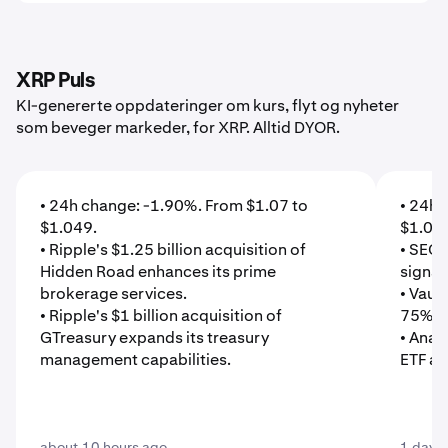
XRP Puls
KI-genererte oppdateringer om kurs, flyt og nyheter
som beveger markeder, for XRP. Alltid DYOR.
• 24h change: -1.90%. From $1.07 to
• 24h 
$1.049.
$1.06
• Ripple's $1.25 billion acquisition of
• SEC 
Hidden Road enhances its prime
signal
brokerage services.
• Vaul
• Ripple's $1 billion acquisition of
75% al
GTreasury expands its treasury
• Ana
management capabilities.
ETF ap
about 10 hours ago
1 day 