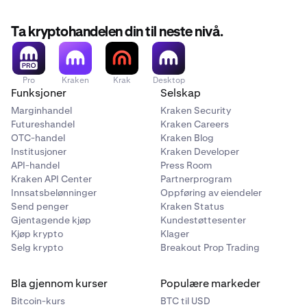
Ta kryptohandelen din til neste nivå.
Pro
Kraken
Krak
Desktop
Funksjoner
Selskap
Marginhandel
Kraken Security
Futureshandel
Kraken Careers
OTC-handel
Kraken Blog
Institusjoner
Kraken Developer
API-handel
Press Room
Kraken API Center
Partnerprogram
Innsatsbelønninger
Oppføring av eiendeler
Send penger
Kraken Status
Gjentagende kjøp
Kundestøttesenter
Kjøp krypto
Klager
Selg krypto
Breakout Prop Trading
Bla gjennom kurser
Populære markeder
Bitcoin-kurs
BTC til USD