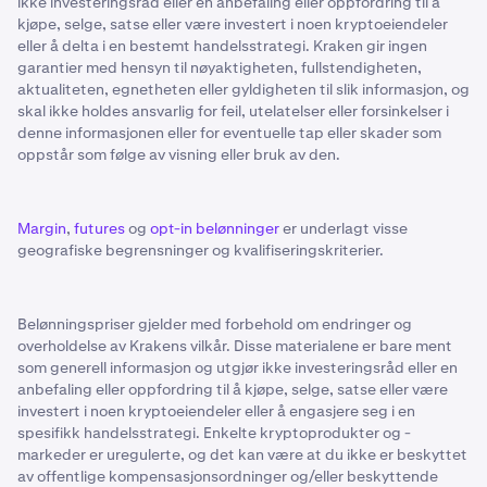
ikke investeringsråd eller en anbefaling eller oppfordring til å
kjøpe, selge, satse eller være investert i noen kryptoeiendeler
eller å delta i en bestemt handelsstrategi. Kraken gir ingen
garantier med hensyn til nøyaktigheten, fullstendigheten,
aktualiteten, egnetheten eller gyldigheten til slik informasjon, og
skal ikke holdes ansvarlig for feil, utelatelser eller forsinkelser i
denne informasjonen eller for eventuelle tap eller skader som
oppstår som følge av visning eller bruk av den.
Margin
,
futures
og
opt-in belønninger
er underlagt visse
geografiske begrensninger og kvalifiseringskriterier.
Belønningspriser gjelder med forbehold om endringer og
overholdelse av Krakens vilkår. Disse materialene er bare ment
som generell informasjon og utgjør ikke investeringsråd eller en
anbefaling eller oppfordring til å kjøpe, selge, satse eller være
investert i noen kryptoeiendeler eller å engasjere seg i en
spesifikk handelsstrategi. Enkelte kryptoprodukter og -
markeder er uregulerte, og det kan være at du ikke er beskyttet
av offentlige kompensasjonsordninger og/eller beskyttende