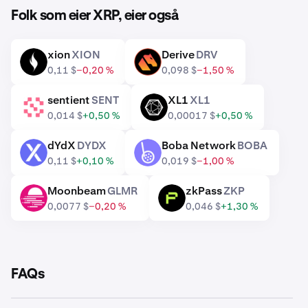
Folk som eier XRP, eier også
xion
XION
Derive
DRV
XION
DRV
0,11 $
−0,20 %
0,098 $
−1,50 %
sentient
SENT
XL1
XL1
SENT
XL1
0,014 $
+0,50 %
0,00017 $
+0,50 %
dYdX
DYDX
Boba Network
BOBA
DYDX
BOBA
0,11 $
+0,10 %
0,019 $
−1,00 %
Moonbeam
GLMR
zkPass
ZKP
GLMR
ZKP
0,0077 $
−0,20 %
0,046 $
+1,30 %
FAQs