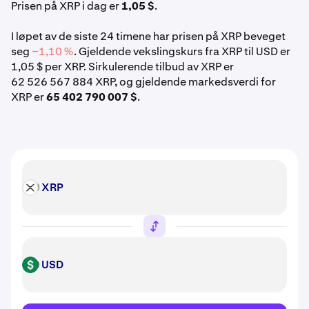
Prisen på XRP i dag er
1,05 $
.
I løpet av de siste 24 timene har prisen på XRP beveget
seg
−1,10 %
. Gjeldende vekslingskurs fra XRP til USD er
1,05 $ per XRP. Sirkulerende tilbud av XRP er
62 526 567 884 XRP, og gjeldende markedsverdi for
XRP er
65 402 790 007 $
.
XRP
XRP
USD
USD