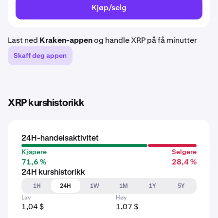
Kjøp/selg
Last ned
Kraken-appen
og handle XRP på få minutter
Skaff deg appen
XRP kurshistorikk
24H-handelsaktivitet
Kjøpere
Selgere
71,6 %
28,4 %
24H kurshistorikk
1H
24H
1W
1M
1Y
5Y
Lav
Høy
1,04 $
1,07 $