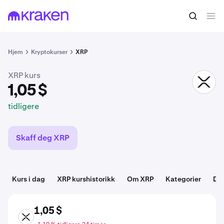
1,05 $
Kjøp XRP
tidligere
Hjem
Kryptokurser
XRP
XRP kurs
XRP
1,05 $
tidligere
Skaff deg XRP
Kurs i dag
XRP kurshistorikk
Om XRP
Kategorier
DC
1,05 $
XRP