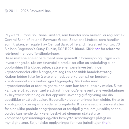
© 2011 – 2026 Payward, Inc.
Payward Europe Solutions Limited, som handler som Kraken, er regulert av
Central Bank of Ireland. Payward Global Solutions Limited, som handler
som Kraken, er regulert av Central Bank of Ireland. Registrert kontor: 70
Sir John Rogerson’s Quay, Dublin, D02 R296, Irland. Klikk
her
for relaterte
retningslinjer og offentliggjøringer.
Disse materialene er bare ment som generell informasjon og utgjør ikke
investeringsråd, råd om finansielle produkter eller en anbefaling eller
oppfordring til å kjøpe, selge, satse eller være investert i noen
kryptoeiendeler eller å engasjere seg i en spesifikk handelsstrategi.
Kraken jobber ikke for å øke eller redusere kursen på en bestemt
kryptoeiendel som Kraken gjør tilgjengelig. Markeder med
kryptoeiendeler er uforutsigbare, noe som kan føre til tap av midler. Skatt
kan være pålagt eventuelle avkastninger og/eller eventuelle verdiøkninger
av kryptoeiendeler, og du bør oppsøke uavhengig rådgivning om din
spesifikke skattesituasjon. Geografiske begrensninger kan gjelde. Enkelte
kryptoprodukter og -markeder er uregulerte. Krakens regulatoriske status
for sine ulike produkter og tjenester er forskjellig mellom jurisdiksjonene,
og det kan hende du ikke er beskyttet gjennom statsstyrte
kompensasjonsordninger og/eller beskyttelsesordninger pålagt av
myndighetene. Se juridiske opplysninger for hver jurisdiksjon (
her
).