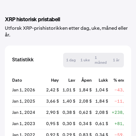
XRP historisk pristabell
Utforsk XRP-prishistorikken etter dag, uke, måned eller
år.
1
Statistikk
1 dag
1 uke
1 år
måned
Dato
Høy
Lav
Åpen
Lukk
% endring
Jan 1, 2026
2,42 $
1,01 $
1,84 $
1,04 $
−43,30 %
Jan 1, 2025
3,66 $
1,40 $
2,08 $
1,84 $
−11,57 %
Jan 1, 2024
2,90 $
0,38 $
0,62 $
2,08 $
+238,24 %
Jan 1, 2023
0,95 $
0,30 $
0,34 $
0,61 $
+81,47 %
Jan 1, 2022
0,92 $
0,29 $
0,83 $
0,34 $
−59,26 %