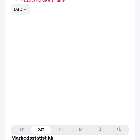
−1,10 % tidligere 24 timer
USD
1T
24T
1U
1M
1Å
5Å
Markedsstatistikk