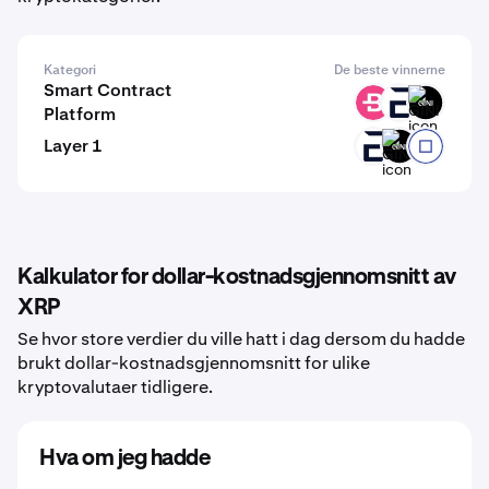
Kategori
De beste vinnerne
Smart Contract
BCN
EVR
GINI
Platform
Layer 1
EVR
GINI
RYO
Kalkulator for dollar-kostnadsgjennomsnitt av
XRP
Se hvor store verdier du ville hatt i dag dersom du hadde
brukt dollar-kostnadsgjennomsnitt for ulike
kryptovalutaer tidligere.
Hva om jeg hadde