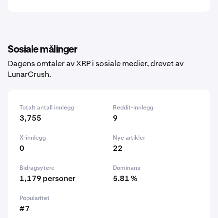
Sosiale målinger
Dagens omtaler av XRP i sosiale medier, drevet av
LunarCrush.
Totalt antall innlegg
Reddit-innlegg
3,755
9
X-innlegg
Nye artikler
0
22
Bidragsytere
Dominans
1,179 personer
5.81 %
Popularitet
#7