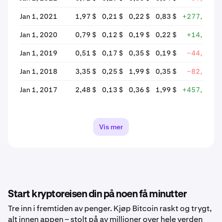
Jan 1, 2021
1,97 $
0,21 $
0,22 $
0,83 $
+277,00 %
Jan 1, 2020
0,79 $
0,12 $
0,19 $
0,22 $
+14,11 %
Jan 1, 2019
0,51 $
0,17 $
0,35 $
0,19 $
−44,52 %
Jan 1, 2018
3,35 $
0,25 $
1,99 $
0,35 $
−82,52 %
Jan 1, 2017
2,48 $
0,13 $
0,36 $
1,99 $
+457,43 %
Vis mer
Start kryptoreisen din på noen få minutter
Tre inn i fremtiden av penger. Kjøp Bitcoin raskt og trygt,
alt innen appen – stolt på av millioner over hele verden