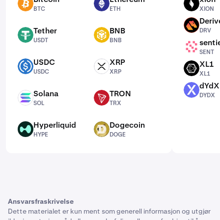
BTC
ETH
XION
BTC
ETH
XION
Deriv
DRV
Tether
BNB
DRV
USDT
BNB
USDT
BNB
senti
SENT
SENT
USDC
XRP
XL1
USDC
XRP
XL1
USDC
XRP
XL1
dYdX
DYDX
Solana
TRON
DYDX
SOL
TRX
SOL
TRX
Hyperliquid
Dogecoin
HYPE
DOGE
HYPE
DOGE
Ansvarsfraskrivelse
Dette materialet er kun ment som generell informasjon og utgjør