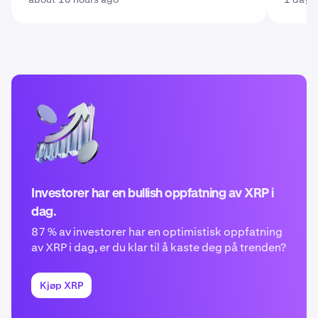
Investorer har en bullish oppfatning av XRP i
dag.
87 % av investorer har en optimistisk oppfatning
av XRP i dag, er du klar til å kaste deg på trenden?
Kjøp XRP