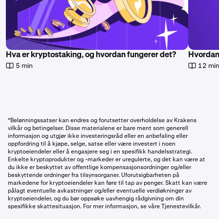
Hva er kryptostaking, og hvordan fungerer det?
Hvordan 
5 min
12 mi
*Belønningssatser kan endres og forutsetter overholdelse av Krakens
vilkår og betingelser. Disse materialene er bare ment som generell
informasjon og utgjør ikke investeringsråd eller en anbefaling eller
oppfordring til å kjøpe, selge, satse eller være investert i noen
kryptoeiendeler eller å engasjere seg i en spesifikk handelsstrategi.
Enkelte kryptoprodukter og -markeder er uregulerte, og det kan være at
du ikke er beskyttet av offentlige kompensasjonsordninger og/eller
beskyttende ordninger fra tilsynsorganer. Uforutsigbarheten på
markedene for kryptoeiendeler kan føre til tap av penger. Skatt kan være
pålagt eventuelle avkastninger og/eller eventuelle verdiøkninger av
kryptoeiendeler, og du bør oppsøke uavhengig rådgivning om din
spesifikke skattesituasjon. For mer informasjon, se våre Tjenestevilkår.