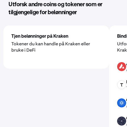
Utforsk andre coins og tokener som er
tilgjengelige for belønninger
Tjen belønninger på Kraken
Bind
Tokener du kan handle på Kraken eller
Utfo
bruke i DeFi
Kra
AVAX
TAO
ADA
ATOM