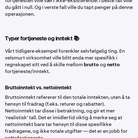
fortjenesten ville vært ikke-eksisterende: i beste fall ville
du gått i null. Og i verste fall ville du tapt penger på denne
operasjonen.
Typer fortjeneste og inntekt 📚
Vårt tidligere eksempel forenkler selvfølgelig ting. En
velsmurt virksomhet ville blitt enda mer spesifikk i
regnskapet sitt ved å skille mellom
brutto
og
netto
fortjeneste/inntekt.
Bruttoinntekt vs. nettoinntekt
Bruttoinntekt refererer til den totale inntekten, uten å ta
hensyn til fradrag (f.eks. returer og rabatter).
Nettoinntekt tar disse i betraktning, og gir et mer
‘realistisk’ tall. Det er imidlertid viktig å merke seg at
nettoinntekt bare tar hensyn til disse spesifikke
fradragene, og ikke totale utgifter — det er en jobb for
nettofortjeneste.