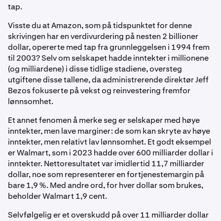
tap.
Visste du at Amazon, som på tidspunktet for denne
skrivingen har en verdivurdering på nesten 2 billioner
dollar, opererte med tap fra grunnleggelsen i 1994 frem
til 2003? Selv om selskapet hadde inntekter i millionene
(og milliardene) i disse tidlige stadiene, oversteg
utgiftene disse tallene, da administrerende direktør Jeff
Bezos fokuserte på vekst og reinvestering fremfor
lønnsomhet.
Et annet fenomen å merke seg er selskaper med høye
inntekter, men lave marginer: de som kan skryte av høye
inntekter, men relativt lav lønnsomhet. Et godt eksempel
er Walmart, som i 2023 hadde over 600 milliarder dollar i
inntekter. Nettoresultatet var imidlertid 11,7 milliarder
dollar, noe som representerer en fortjenestemargin på
bare 1,9 %. Med andre ord, for hver dollar som brukes,
beholder Walmart 1,9 cent.
Selvfølgelig er et overskudd på over 11 milliarder dollar