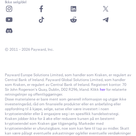
Ikke selg/del
© 2011 – 2026 Payward, Inc.
Payward Europe Solutions Limited, som handler som Kraken, er regulert av
Central Bank of Ireland. Payward Global Solutions Limited, som handler
som Kraken, er regulert av Central Bank of Ireland. Registrert kontor: 70
Sir John Rogerson’s Quay, Dublin, D02 R296, Irland. Klikk
her
for relaterte
retningslinjer og offentliggjøringer.
Disse materialene er bare ment som generell informasjon og utgjør ikke
investeringsråd, råd om finansielle produkter eller en anbefaling eller
oppfordring til å kjøpe, selge, satse eller være investert i noen
kryptoeiendeler eller å engasjere seg i en spesifikk handelsstrategi.
Kraken jobber ikke for å øke eller redusere kursen på en bestemt
kryptoeiendel som Kraken gjør tilgjengelig. Markeder med
kryptoeiendeler er uforutsigbare, noe som kan føre til tap av midler. Skatt
kan være pålagt eventuelle avkastninger og/eller eventuelle verdiøkninger