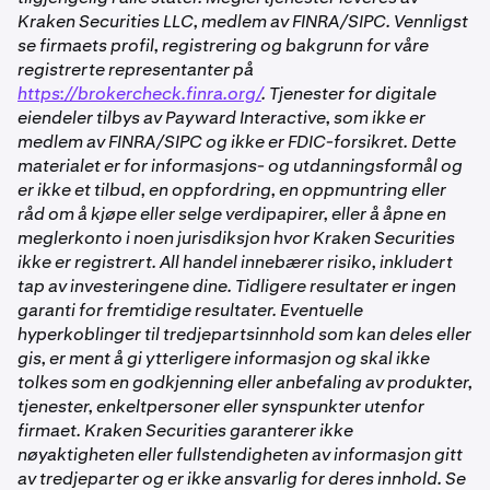
Kraken Securities LLC, medlem av FINRA/SIPC. Vennligst
se firmaets profil, registrering og bakgrunn for våre
registrerte representanter på
https://brokercheck.finra.org/
. Tjenester for digitale
eiendeler tilbys av Payward Interactive, som ikke er
medlem av FINRA/SIPC og ikke er FDIC-forsikret. Dette
materialet er for informasjons- og utdanningsformål og
er ikke et tilbud, en oppfordring, en oppmuntring eller
råd om å kjøpe eller selge verdipapirer, eller å åpne en
meglerkonto i noen jurisdiksjon hvor Kraken Securities
ikke er registrert. All handel innebærer risiko, inkludert
tap av investeringene dine. Tidligere resultater er ingen
garanti for fremtidige resultater. Eventuelle
hyperkoblinger til tredjepartsinnhold som kan deles eller
gis, er ment å gi ytterligere informasjon og skal ikke
tolkes som en godkjenning eller anbefaling av produkter,
tjenester, enkeltpersoner eller synspunkter utenfor
firmaet. Kraken Securities garanterer ikke
nøyaktigheten eller fullstendigheten av informasjon gitt
av tredjeparter og er ikke ansvarlig for deres innhold. Se