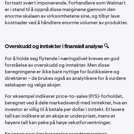
fortsatt svært imponerende. Forhandlere som Walmart
er i stand til å oppnå disse marginene gjennom den
enorme skalaen av virksomhetene sine, og tilbyr lave
kostnader ved å håndtere enorme volumer av produkter.
Overskudd og inntekter i finansiell analyse 🔍
For å holde seg flytende i næringslivet kreves en god
forståelse av overskudd og inntekter. Men disse
beregningene er ikke bare nyttige for butikkeiere og
direktører – de brukes også av analytikere for å vurdere
selskaper og velge aksjer.
For eksempel indikerer price-to-sales (P/S)-forholdet,
beregnet ved å dele markedsverdi med inntekter, hva en
investor er villig til å betale per dollar i inntekt. Et lavere
tall kan indikere at en aksje er underpriset, mens et
høyere tall kan peke på høye vekstforventninger.
En annen populær beregning er nettomarginen