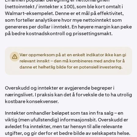
(nettoinntekt / inntekter x 100), som ble kort omtalt i
Walmart-eksempelet. Denne er et mål på effektivitet,
som forteller analytikere hvor mye nettoinntekt som
genereres per dollar i inntekt. En høyere margin kan peke
på bedre kostnadskontroll og prissettingsmakt.
Vær oppmerksom på at en enkelt indikator ikke kan gi
relevant innsikt – den må kombineres med andre for å
danne et helhetlig bilde for en potensiell investering.
Overskudd og inntekter er avgjørende begreper i
næringslivet. I praksis kan det å forveksle de to ha utrolig
kostbare konsekvenser.
Inntekter omhandler beløpet som tas inn fra salg – en
viktig (men ufullstendig) informasjonsbit. Overskudd er
avledet fra inntekter, men tar hensyn til alle relevante
utgifter, og gir derfor et bedre bilde av selskapets helse.