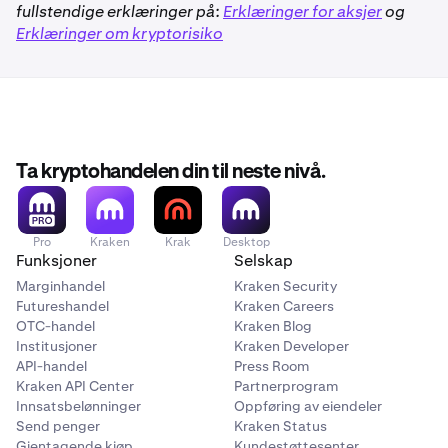
fullstendige erklæringer på:
Erklæringer for aksjer
og
Erklæringer om kryptorisiko
Ta kryptohandelen din til neste nivå.
Pro
Kraken
Krak
Desktop
Funksjoner
Selskap
Marginhandel
Kraken Security
Futureshandel
Kraken Careers
OTC-handel
Kraken Blog
Institusjoner
Kraken Developer
API-handel
Press Room
Kraken API Center
Partnerprogram
Innsatsbelønninger
Oppføring av eiendeler
Send penger
Kraken Status
Gjentagende kjøp
Kundestøttesenter