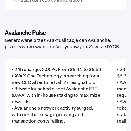
Załóż darmowe konto na Kraken
Avalanche Pulse
Generowane przez AI aktualizacje cen Avalanche,
przepływów i wiadomości rynkowych. Zawsze DYOR.
• 24h change: 2.00%. From $6.41 to $6.54.
• 24h 
• AVAX One Technology is searching for a
$6.39.
new CEO after Jolie Kahn's resignation.
• AVAX
• Bitwise launched a spot Avalanche ETF
meet N
(BAVA) with in-house staking to maximize
requir
rewards.
• AVA
• Avalanche's network activity surged,
tokens
with on-chain usage growing and
stakin
transaction costs falling.
realiz