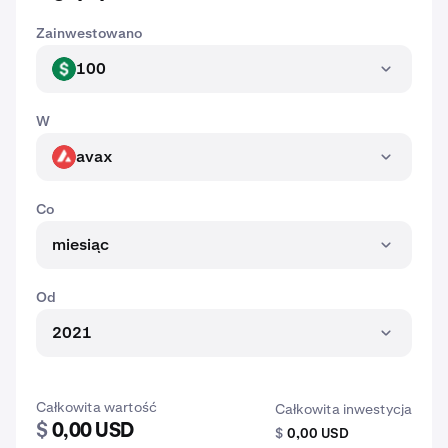
Zainwestowano
100
USD
W
avax
AVAX
Co
miesiąc
Od
2021
Całkowita wartość
Całkowita inwestycja
$
0,00 USD
$
0,00 USD