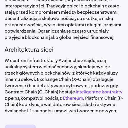
interoperacyjności. Tradycyjne sieci blockchain często
stają przed kompromisem między bezpieczeństwem,
decentralizacją a skalowalnością, co skutkuje niską
przepustowością, wysokimi opłatami i długimi czasami
potwierdzenia. Ograniczenia te często utrudniały
przyjęcie blockchain jako globalnej sieci finansowej.
Architektura sieci
W centrum infrastruktury Avalanche znajduje się
unikalny system wielołańcuchowy, składający się z
trzech głównych blockchainów, z których każdy służy
innemu celowi. Exchange Chain (X-Chain) obsługuje
tworzenie i handel aktywami cyfrowymi, podczas gdy
Contract Chain (C-Chain) hostuje
inteligentne kontrakty
z pełną kompatybilnością z
Ethereum
. Platform Chain (P-
Chain) koordynuje walidatorów sieci, śledzi aktywne
Avalanche L1ssubnets i umożliwia tworzenie nowych.
Cechą wyróżniającą Avalanche jest jej architektura
podsieci wielołańcuchowych. Avalanche L1s Subnets to