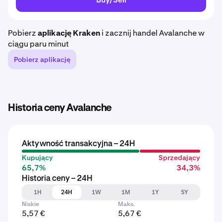
Pobierz
aplikację Kraken
i zacznij handel Avalanche w
ciągu paru minut
Pobierz aplikację
Historia ceny Avalanche
Aktywność transakcyjna – 24H
Kupujący
Sprzedający
65,7%
34,3%
Historia ceny – 24H
1H
24H
1W
1M
1Y
5Y
Niskie
Maks.
5,57 €
5,67 €