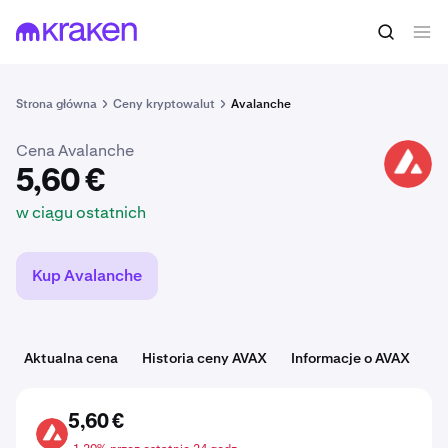
5,60 €
Kup AVAX
w ciągu ostatnich
Strona główna
Ceny kryptowalut
Avalanche
Cena Avalanche
AVAX
5,60 €
w ciągu ostatnich
Kup Avalanche
Aktualna cena
Historia ceny AVAX
Informacje o AVAX
K
5,60 €
AVAX