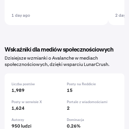
1 day ago
2 days
Wskaźniki dla mediów społecznościowych
Dzisiejsze wzmianki o Avalanche w mediach
społecznościowych, dzięki wsparciu LunarCrush.
Liczba postów
Posty na Reddicie
1,989
15
Posty w serwisie X
Portale z wiadomościami
1,624
2
Autorzy
Dominacja
950 ludzi
0.26%