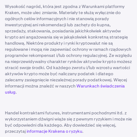
Wysokość nagród, która jest zgodna z Warunkami platformy
Kraken, może ulec zmianie. Materiały te służą wyłącznie do
ogólnych celów informacyjnych i nie stanowią porady
inwestycyjnej ani rekomendacji lub zachęty do kupna,
sprzedaży, stakowania, posiadania jakichkolwiek aktywów
krypto ani angażowania się w jakąkolwiek konkretną strategię
handlową. Niektóre produkty i rynki kryptowalut nie są
regulowane i mogą nie zapewniać ochrony w ramach rządowych
programów rekompensat i/lub ochrony regulacyjnej. Ze względu
na nieprzewidywalny charakter rynków aktywów krypto możesz
stracić swoje środki. Od każdego zwrotu i/lub wzrostu wartości
aktywów krypto może być naliczany podatek i dlatego
zalecamy zasięgnięcie niezależnej porady podatkowej. Więcej
informacji można znaleźć w naszych
Warunkach świadczenia
usług
.
Handel kontraktami futures, instrumentami pochodnymi itd. z
wykorzystaniem dźwigni wiąże się z pewnym ryzykiem i może nie
być odpowiedni dla każdego. Aby dowiedzieć się więcej,
przeczytaj
informacje Krakena o ryzyku
.