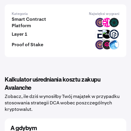
Kategoria
Najwięksi wygrani
Smart Contract
PI
DFI
BVM
Platform
Layer 1
EVR
GINI
PAW
Proof of Stake
PI
TOMI
OPT
Kalkulator uśredniania kosztu zakupu
Avalanche
Zobacz, ile dziś wynosiłby Twój majątek w przypadku
stosowania strategii DCA wobec poszczególnych
kryptowalut.
A gdybym