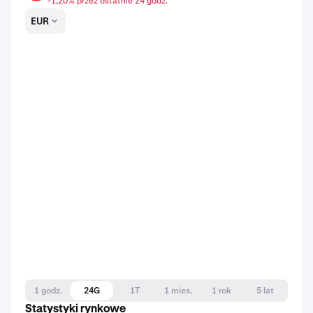
-1,20% przez ostatnie 24 godz.
EUR
1 godz.
24G
1T
1 mies.
1 rok
5 lat
Statystyki rynkowe