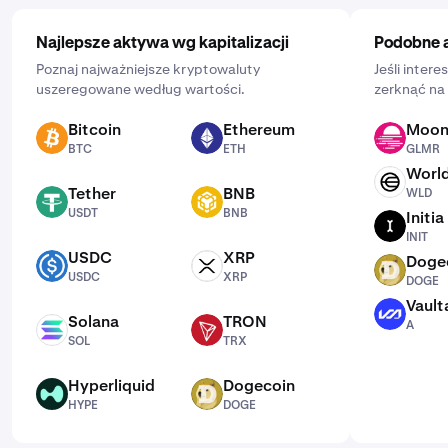
Najlepsze aktywa wg kapitalizacji
Podobne 
Poznaj najważniejsze kryptowaluty
Jeśli inter
uszeregowane według wartości.
zerknąć na 
Bitcoin
Ethereum
Moo
BTC
ETH
GLMR
BTC
ETH
GLMR
Worl
WLD
Tether
BNB
WLD
USDT
BNB
USDT
BNB
Initia
INIT
INIT
USDC
XRP
Doge
USDC
XRP
DOGE
USDC
XRP
DOGE
Vault
A
Solana
TRON
A
SOL
TRX
SOL
TRX
Hyperliquid
Dogecoin
HYPE
DOGE
HYPE
DOGE