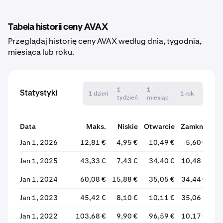
Tabela historii ceny AVAX
Przeglądaj historię ceny AVAX według dnia, tygodnia,
miesiąca lub roku.
1
1
Statystyki
1 dzień
1 rok
tydzień
miesiąc
Data
Maks.
Niskie
Otwarcie
Zamknij
Z
Jan 1, 2026
12,81 €
4,95 €
10,49 €
5,60 €
Jan 1, 2025
43,33 €
7,43 €
34,40 €
10,48 €
Jan 1, 2024
60,08 €
15,88 €
35,05 €
34,44 €
Jan 1, 2023
45,42 €
8,10 €
10,11 €
35,06 €
+2
Jan 1, 2022
103,68 €
9,90 €
96,59 €
10,17 €