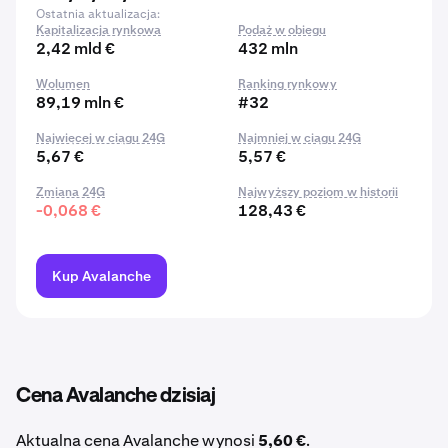
Ostatnia aktualizacja:
Kapitalizacja rynkowa
Podaż w obiegu
2,42 mld €
432 mln
Wolumen
Ranking rynkowy
89,19 mln €
#32
Najwięcej w ciągu 24G
Najmniej w ciągu 24G
5,67 €
5,57 €
Zmiana 24G
Najwyższy poziom w historii
-0,068 €
128,43 €
Kup Avalanche
Cena Avalanche dzisiaj
Aktualna cena Avalanche wynosi
5,60 €
.