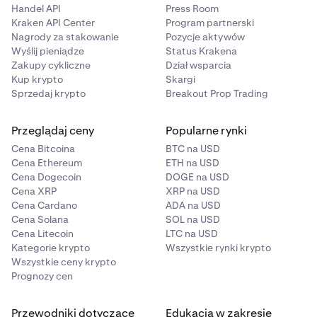
Handel API
Press Room
Kraken API Center
Program partnerski
Nagrody za stakowanie
Pozycje aktywów
Wyślij pieniądze
Status Krakena
Zakupy cykliczne
Dział wsparcia
Kup krypto
Skargi
Sprzedaj krypto
Breakout Prop Trading
Przeglądaj ceny
Popularne rynki
Cena Bitcoina
BTC na USD
Cena Ethereum
ETH na USD
Cena Dogecoin
DOGE na USD
Cena XRP
XRP na USD
Cena Cardano
ADA na USD
Cena Solana
SOL na USD
Cena Litecoin
LTC na USD
Kategorie krypto
Wszystkie rynki krypto
Wszystkie ceny krypto
Prognozy cen
Przewodniki dotyczące
Edukacja w zakresie