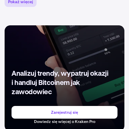
Pokaż więcej
niestandardowe, suwerenne sieci blockchain, które
umożliwiają deweloperom definiowanie własnych
zasad, maszyny wirtualnej, walidatorów i uczestników
bez konkurowania o zasoby sieciowe z innymi
projektami. Ta elastyczność wspiera aplikacje od
prywatnych blockchainów korporacyjnych po sieci
publiczne.
Platforma osiąga wysoką wydajność dzięki
nowatorskiemu
protokołowi konsensusu
, Avalanche,
który osiąga wysoką przepustowość, zdolną do
Analizuj trendy, wypatruj okazji
przetwarzania do 4500 transakcji na sekundę z
finalnością poniżej sekundy. Ta wydajność nie odbywa
i handluj Bitcoinem jak
się kosztem decentralizacji, ponieważ sieć utrzymuje
zawodowiec
bezpieczeństwo poprzez mechanizm stakingu,
wymagający od walidatorów stakowania 2000 AVAX z
minimalnym okresem blokady stakingbonding
wynoszącym dwa tygodnie.
Zarejestruj się
Dowiedz się więcej o Kraken Pro
Podstawy tokena AVAX