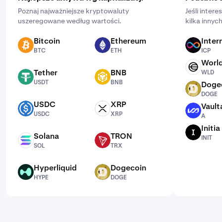
Poznaj najważniejsze kryptowaluty
Jeśli inter
uszeregowane według wartości.
kilka innyc
Bitcoin
Ethereum
Inter
BTC
ETH
ICP
BTC
ETH
ICP
Worl
WLD
Tether
BNB
WLD
USDT
BNB
USDT
BNB
Doge
DOGE
DOGE
USDC
XRP
Vault
USDC
XRP
A
USDC
XRP
A
Initia
INIT
Solana
TRON
INIT
SOL
TRX
SOL
TRX
Hyperliquid
Dogecoin
HYPE
DOGE
HYPE
DOGE