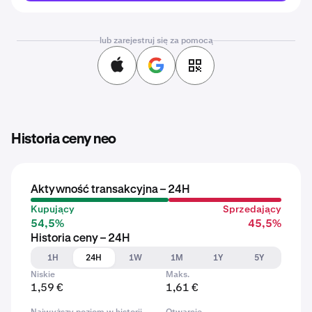
lub zarejestruj się za pomocą
Historia ceny neo
Aktywność transakcyjna – 24H
Kupujący
Sprzedający
54,5%
45,5%
Historia ceny – 24H
1H
24H
1W
1M
1Y
5Y
Niskie
Maks.
1,59 €
1,61 €