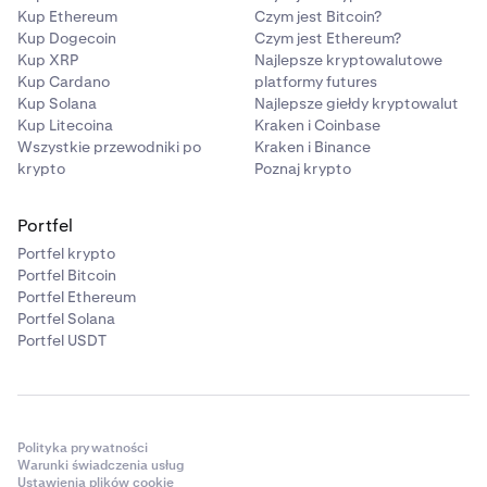
Kup Ethereum
Czym jest Bitcoin?
Kup Dogecoin
Czym jest Ethereum?
Kup XRP
Najlepsze kryptowalutowe
Kup Cardano
platformy futures
Kup Solana
Najlepsze giełdy kryptowalut
Kup Litecoina
Kraken i Coinbase
Wszystkie przewodniki po
Kraken i Binance
krypto
Poznaj krypto
Portfel
Portfel krypto
Portfel Bitcoin
Portfel Ethereum
Portfel Solana
Portfel USDT
Polityka prywatności
Warunki świadczenia usług
Ustawienia plików cookie