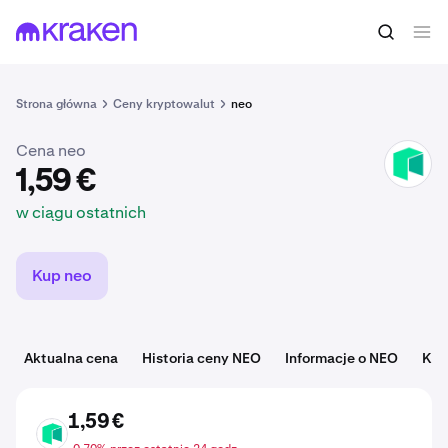
1,59 €
Kup NEO
w ciągu ostatnich
Strona główna
Ceny kryptowalut
neo
Cena neo
NEO
1,59 €
w ciągu ostatnich
Kup neo
Aktualna cena
Historia ceny NEO
Informacje o NEO
Kat
1,59 €
NEO