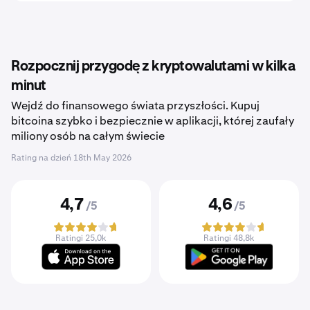
Rozpocznij przygodę z kryptowalutami w kilka
minut
Wejdź do finansowego świata przyszłości. Kupuj
bitcoina szybko i bezpiecznie w aplikacji, której zaufały
miliony osób na całym świecie
Rating na dzień
18th May 2026
4,7
4,6
/5
/5
Ratingi 25,0k
Ratingi 48,8k