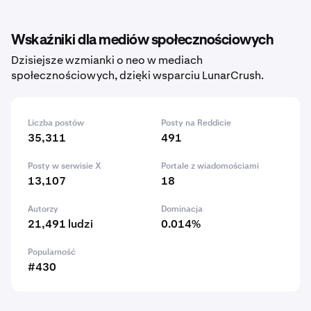
Wskaźniki dla mediów społecznościowych
Dzisiejsze wzmianki o neo w mediach
społecznościowych, dzięki wsparciu LunarCrush.
Liczba postów
Posty na Reddicie
35,311
491
Posty w serwisie X
Portale z wiadomościami
13,107
18
Autorzy
Dominacja
21,491 ludzi
0.014%
Popularność
#430