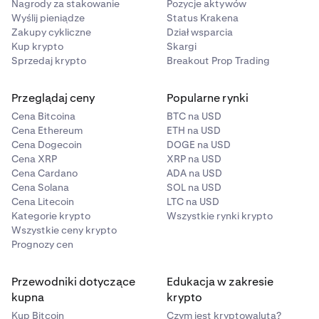
Nagrody za stakowanie
Pozycje aktywów
Wyślij pieniądze
Status Krakena
Zakupy cykliczne
Dział wsparcia
Kup krypto
Skargi
Sprzedaj krypto
Breakout Prop Trading
Przeglądaj ceny
Popularne rynki
Cena Bitcoina
BTC na USD
Cena Ethereum
ETH na USD
Cena Dogecoin
DOGE na USD
Cena XRP
XRP na USD
Cena Cardano
ADA na USD
Cena Solana
SOL na USD
Cena Litecoin
LTC na USD
Kategorie krypto
Wszystkie rynki krypto
Wszystkie ceny krypto
Prognozy cen
Przewodniki dotyczące
Edukacja w zakresie
kupna
krypto
Kup Bitcoin
Czym jest kryptowaluta?