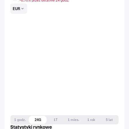
-0,70% przez ostatnie 24 godz.
EUR
1 godz.
24G
1T
1 mies.
1 rok
5 lat
Statystyki rynkowe