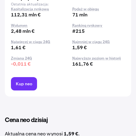
Ostatnia aktualizacja:
Kapitalizacja rynkowa
Podaż w obiegu
112,31 mln €
71 mln
Wolumen
Ranking rynkowy
2,48 mln €
#215
Najwięcej w ciągu 24G
Najmniej w ciągu 24G
1,61 €
1,59 €
Zmiana 24G
Najwyższy poziom w historii
-0,011 €
161,76 €
Kup neo
Cena neo dzisiaj
Aktualna cena neo wynosi
1,59 €
.