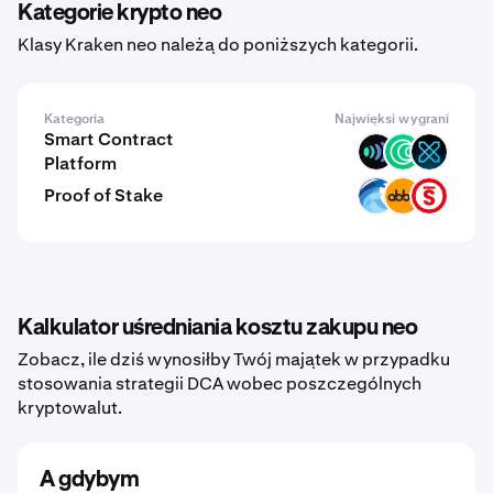
Kategorie krypto neo
Klasy Kraken neo należą do poniższych kategorii.
Kategoria
Najwięksi wygrani
Smart Contract
ULX
ISLM
XFI
Platform
Proof of Stake
OPT
ABBC
PSTAKE
Kalkulator uśredniania kosztu zakupu neo
Zobacz, ile dziś wynosiłby Twój majątek w przypadku
stosowania strategii DCA wobec poszczególnych
kryptowalut.
A gdybym