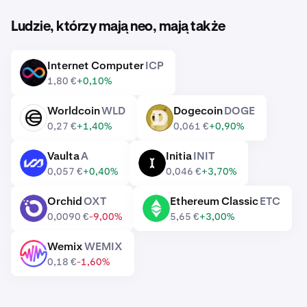
Ludzie, którzy mają neo, mają także
Internet Computer
ICP
ICP
1,80 €
+0,10%
Worldcoin
WLD
Dogecoin
DOGE
WLD
DOGE
0,27 €
+1,40%
0,061 €
+0,90%
Vaulta
A
Initia
INIT
A
INIT
0,057 €
+0,40%
0,046 €
+3,70%
Orchid
OXT
Ethereum Classic
ETC
OXT
ETC
0,0090 €
-9,00%
5,65 €
+3,00%
Wemix
WEMIX
WEMIX
0,18 €
-1,60%