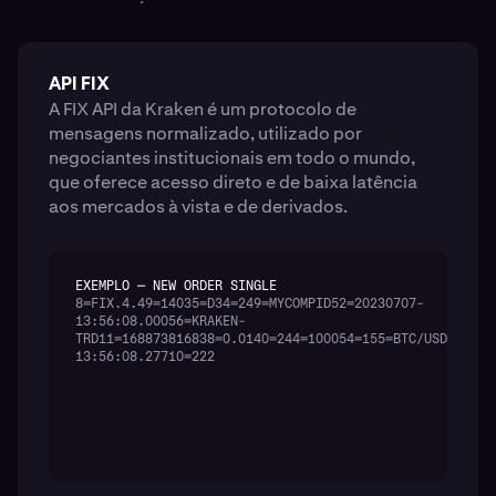
API FIX
A FIX API da Kraken é um protocolo de
mensagens normalizado, utilizado por
negociantes institucionais em todo o mundo,
que oferece acesso direto e de baixa latência
aos mercados à vista e de derivados.
EXEMPLO — NEW ORDER SINGLE
8=FIX.4.49=14035=D34=249=MYCOMPID52=20230707-
13:56:08.00056=KRAKEN-
TRD11=168873816838=0.0140=244=100054=155=BTC/USD59=160
13:56:08.27710=222