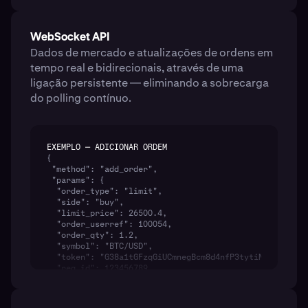
WebSocket API
Dados de mercado e atualizações de ordens em
tempo real e bidirecionais, através de uma
ligação persistente — eliminando a sobrecarga
do polling contínuo.
EXEMPLO — ADICIONAR ORDEM
{

 "method": "add_order",

 "params": {

  "order_type": "limit",

  "side": "buy",

  "limit_price": 26500.4,

  "order_userref": 100054,

  "order_qty": 1.2,

  "symbol": "BTC/USD",

  "token": "G38a1tGFzqGiUCmnegBcm8d4nfP3tytiNQz6tkCBYXY
  "req_id": 123456789

  }

}