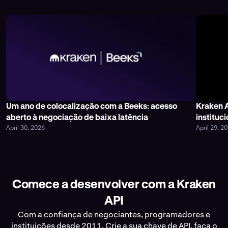
Um ano de colocalização com a Beeks: acesso
Kraken A
aberto à negociação de baixa latência
instituc
April 30, 2026
April 29, 2
Comece a desenvolver com a Kraken
API
Com a confiança de negociantes, programadores e
instituições desde 2011. Crie a sua chave de API, faça o