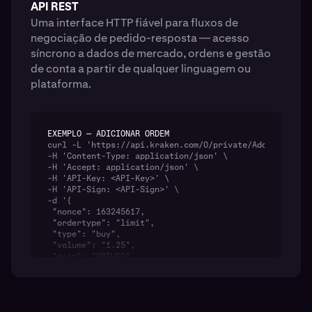
API REST
Uma interface HTTP fiável para fluxos de
negociação de pedido-resposta — acesso
síncrono a dados de mercado, ordens e gestão
de conta a partir de qualquer linguagem ou
plataforma.
EXEMPLO — ADICIONAR ORDEM
curl -L 'https://api.kraken.com/0/private/AddOrder' \

-H 'Content-Type: application/json' \

-H 'Accept: application/json' \

-H 'API-Key: <API-Key>' \

-H 'API-Sign: <API-Sign>' \

-d '{

 "nonce": 163245617,

 "ordertype": "limit",

 "type": "buy",

 "volume": "1.25",

 "pair": "XBTUSD",

 "price": "27500",

 "cl_ord_id": "6d1b345e-2821-40e2-ad83-4ecb18a06876"

}'