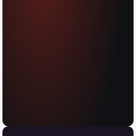
Use as suas criptomoedas ou dinheiro em mais
de 80 milhões de estabelecimentos em todo o
mundo. Ganhe APY com o seu saldo. Envie
dinheiro para qualquer parte do mundo, de
imediato e sem comissões.
Abra a sua conta gratuita