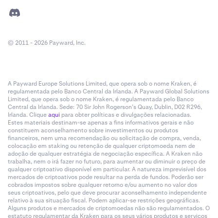
© 2011 - 2026 Payward, Inc.
A Payward Europe Solutions Limited, que opera sob o nome Kraken, é
regulamentada pelo Banco Central da Irlanda. A Payward Global Solutions
Limited, que opera sob o nome Kraken, é regulamentada pelo Banco
Central da Irlanda. Sede: 70 Sir John Rogerson’s Quay, Dublin, D02 R296,
Irlanda. Clique
aqui
para obter políticas e divulgações relacionadas.
Estes materiais destinam-se apenas a fins informativos gerais e não
constituem aconselhamento sobre investimentos ou produtos
financeiros, nem uma recomendação ou solicitação de compra, venda,
colocação em staking ou retenção de qualquer criptomoeda nem de
adoção de qualquer estratégia de negociação específica. A Kraken não
trabalha, nem o irá fazer no futuro, para aumentar ou diminuir o preço de
qualquer criptoativo disponível em particular. A natureza imprevisível dos
mercados de criptoativos pode resultar na perda de fundos. Poderão ser
cobrados impostos sobre qualquer retorno e/ou aumento no valor dos
seus criptoativos, pelo que deve procurar aconselhamento independente
relativo à sua situação fiscal. Podem aplicar-se restrições geográficas.
Alguns produtos e mercados de criptomoedas não são regulamentados. O
estatuto regulamentar da Kraken para os seus vários produtos e serviços