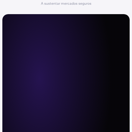
A sustentar mercados seguros
O centro de comando para
negociantes ativos
Negoceie com alavancagem, elevada liquidez
e execução rápida em mais de 600 pares de
cripto e mais de 11 000 ações e ETFs. Web,
app móvel e API.
Registe-se agora