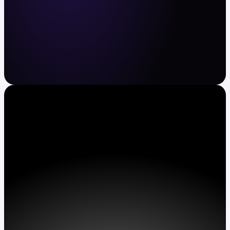
Cripto e ações sem complicações
Compre e venda BTC, ETH, XRP, TSLA, AAPL e
muito mais. Automatize compras recorrentes.
Ganhe APY com os seus ativos.
Obter Kraken