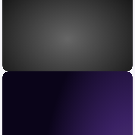
Acesso redefinido
Kraken VIP: serviço sem paralelo para
indivíduos com património líquido muito
elevado.