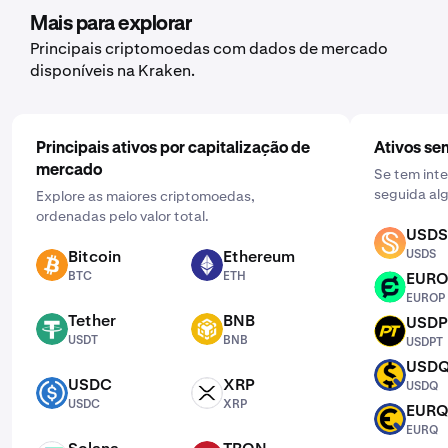
adquirir. Em seguida, introduza o montante que
Mais para explorar
pretende comprar e selecione a frequência clicando em
Principais criptomoedas com dados de mercado
"Uma vez" e escolhendo uma programação que funcione
disponíveis na Kraken.
para si: diária, semanal ou mensal.
Principais ativos por capitalização de
Ativos se
mercado
Se tem int
seguida alg
Explore as maiores criptomoedas,
ordenadas pelo valor total.
USDS
USDS
Bitcoin
Ethereum
USDS
BTC
ETH
BTC
ETH
EUR
EUROP
EUROP
Tether
BNB
USDP
USDT
BNB
USDPT
USDT
BNB
USDPT
USD
USDQ
USDC
XRP
USDQ
USDC
XRP
USDC
XRP
EUR
EURQ
EURQ