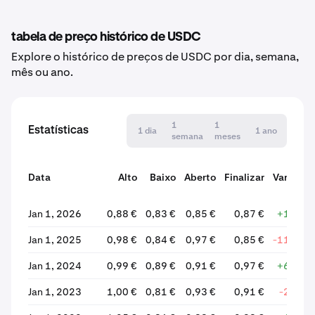
tabela de preço histórico de USDC
Explore o histórico de preços de USDC por dia, semana,
mês ou ano.
1
1
Estatísticas
1 dia
1 ano
semana
meses
Data
Alto
Baixo
Aberto
Finalizar
Variação
em %
Jan 1, 2026
0,88 €
0,83 €
0,85 €
0,87 €
+1,99%
Jan 1, 2025
0,98 €
0,84 €
0,97 €
0,85 €
-11,86%
Jan 1, 2024
0,99 €
0,89 €
0,91 €
0,97 €
+6,27%
Jan 1, 2023
1,00 €
0,81 €
0,93 €
0,91 €
-2,61%