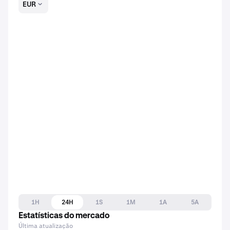
EUR
1H
24H
1S
1M
1A
5A
Estatísticas do mercado
Última atualização