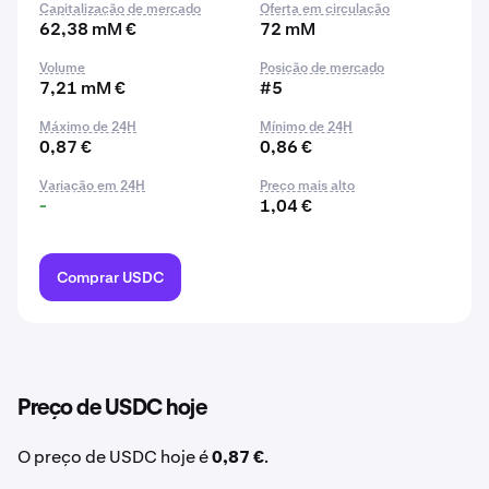
Capitalização de mercado
Oferta em circulação
62,38 mM €
72 mM
Volume
Posição de mercado
7,21 mM €
#5
Máximo de 24H
Mínimo de 24H
0,87 €
0,86 €
Variação em 24H
Preço mais alto
-
1,04 €
Comprar USDC
Preço de USDC hoje
O preço de USDC hoje é
0,87 €
.