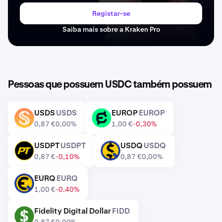
Registar-se
Saiba mais sobre a Kraken Pro
Pessoas que possuem USDC também possuem
USDS
USDS
EUROP
EUROP
USDS
EUROP
0,87 €
0,00%
1,00 €
-0,30%
USDPT
USDPT
USDQ
USDQ
USDPT
USDQ
0,87 €
-0,10%
0,87 €
0,00%
EURQ
EURQ
EURQ
1,00 €
-0,40%
Fidelity Digital Dollar
FIDD
FIDD