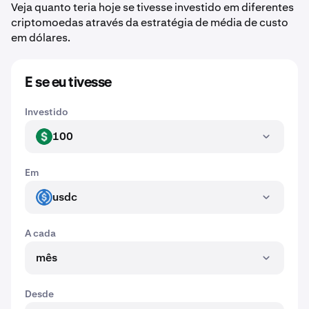
Veja quanto teria hoje se tivesse investido em diferentes
criptomoedas através da estratégia de média de custo
em dólares.
E se eu tivesse
Investido
100
USD
Em
usdc
USDC
A cada
mês
Desde