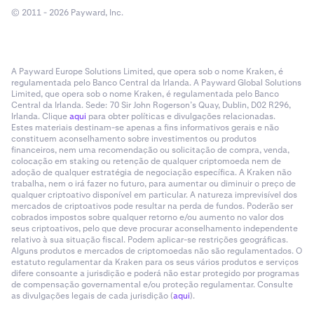
© 2011 - 2026 Payward, Inc.
A Payward Europe Solutions Limited, que opera sob o nome Kraken, é
regulamentada pelo Banco Central da Irlanda. A Payward Global Solutions
Limited, que opera sob o nome Kraken, é regulamentada pelo Banco
Central da Irlanda. Sede: 70 Sir John Rogerson’s Quay, Dublin, D02 R296,
Irlanda. Clique
aqui
para obter políticas e divulgações relacionadas.
Estes materiais destinam-se apenas a fins informativos gerais e não
constituem aconselhamento sobre investimentos ou produtos
financeiros, nem uma recomendação ou solicitação de compra, venda,
colocação em staking ou retenção de qualquer criptomoeda nem de
adoção de qualquer estratégia de negociação específica. A Kraken não
trabalha, nem o irá fazer no futuro, para aumentar ou diminuir o preço de
qualquer criptoativo disponível em particular. A natureza imprevisível dos
mercados de criptoativos pode resultar na perda de fundos. Poderão ser
cobrados impostos sobre qualquer retorno e/ou aumento no valor dos
seus criptoativos, pelo que deve procurar aconselhamento independente
relativo à sua situação fiscal. Podem aplicar-se restrições geográficas.
Alguns produtos e mercados de criptomoedas não são regulamentados. O
estatuto regulamentar da Kraken para os seus vários produtos e serviços
difere consoante a jurisdição e poderá não estar protegido por programas
de compensação governamental e/ou proteção regulamentar. Consulte
as divulgações legais de cada jurisdição (
aqui
).