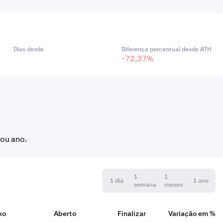
Dias desde
Diferença percentual desde ATH
-72,37%
 ou ano.
1
1
1 dia
1 ano
semana
meses
xo
Aberto
Finalizar
Variação em %