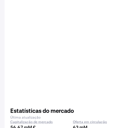
Estatísticas do mercado
Última atualização
Capitalização de mercado
Oferta em circulação
56,67 mM €
63 mM