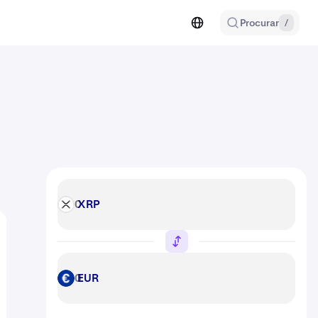
Procurar
/
XRP
XRP
EUR
EUR