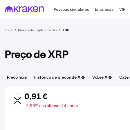
Pessoas singulares
Empresas
VIP
Início
Preços de criptomoedas
XRP
Preço de XRP
Preço hoje
Histórico de preços de XRP
Sobre XRP
Categ
0,91 €
XRP
-2,90% nas últimas 24 horas