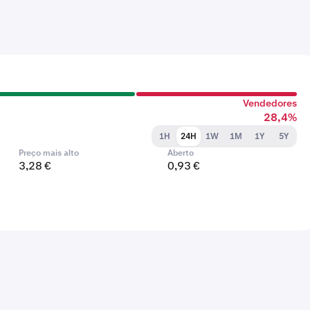
Vendedores
28,4%
1H
24H
1W
1M
1Y
5Y
Preço mais alto
Aberto
3,28 €
0,93 €