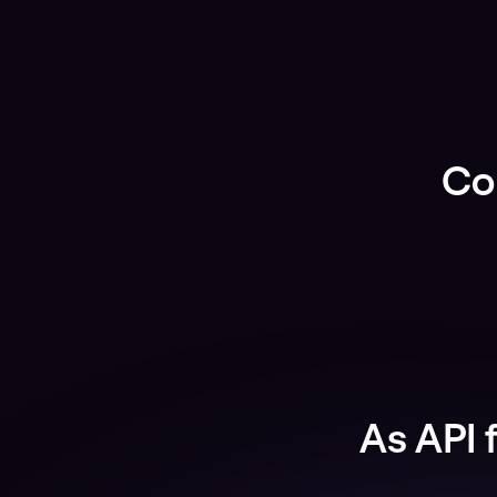
Co
As API 