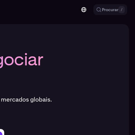
Procurar
/
gociar
s mercados globais.