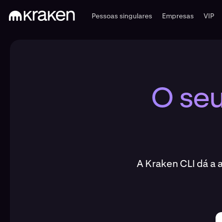
Pessoas singulares
Empresas
VIP
O seu
A Kraken CLI dá a 