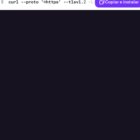
$
curl --proto '=https' --tlsv1.2 -LsSf https://github
Copiar e instalar
KRAKEN CLI
 a paper trading DCA simulation
[Enter]
ETH, SOL, and BTC for 30 seconds. Show the price movemen