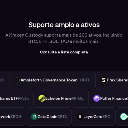
Suporte amplo a ativos
A Kraken Custody suporta mais de 200 ativos, incluindo
BTC, ETH, SOL, TAO e muitos mais.
Consulte a lista completa
FLUX
Ampleforth Governance Token
FORTH
Frax Sh
FORTH
FXS
um Shares ETF
PPLTx
Echelon Prime
PRIME
Puffer Fina
PRIME
PUFFER
 Network
ZBCN
ZetaChain
ZETA
LayerZero
ZRO
ZETA
ZRO