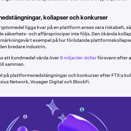
nedstängningar, kollapser och konkurser
kryptomedel ligga kvar på en plattform anses vara riskabelt, sä
 säkerhets- och affärsprinciper inte följs. Den ökända kolla
nmärkningsvärt exempel på hur förödande plattformskollapse
den bredare industrin.
as att kundmedel värda över
8 miljarder dollar
försvann efter a
öll samman.
 på plattformsnedstängningar och konkurser efter FTX:s ko
lsius Network, Voyager Digital och BlockFi.