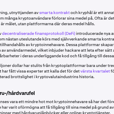
ing, utnyttjanden av
smarta kontrakt
och kryphål är ett ann
som många kryptoanvändare förlorar sina medel på. Ofta är det
 är målet, utan plattformarna där deras medel hålls.
v
decentraliserade finansprotokoll (DeFi)
introducerade nya 
om nästan uteslutande körs med självverkande smarta kontr
m tillhandahålls av kryptoinnehavare. Dessa plattformar skapar
av användarmedel, vilket inbjuder hackare att leta efter sätt a
årbarheter i deras underliggande kod och få tillgång till dess
joner dollar har stulits från kryptoplattformar bara under tre
t har fått vissa experter att kalla det för det
värsta kvartalet
f
erad brottslighet i kryptovalutaindustrins historia.
u-/hårdvarufel
nses vara ett mindre hot mot kryptoinnehavare så har det för
har varit oförmögna att få tillgång till sina medel på grund av 
ningar med hårdvaruplånböcker eller online-kryptotjänster.