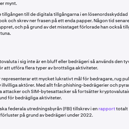
per mynt.
tillgången till de digitala tillgångarna i en lösenordsskyddad
ok och skrev ner frasen på ett enda papper. Någon tid senare
ppret, och på grund av det misstaget förlorade han också tillg
tuna.
valuta i sig inte är en bluff eller bedrägeri så används den ty
r att utföra flera typer av brottsliga aktiviteter.
 representerar ett mycket lukrativt mål för bedragare, rug pul
 illvilliga aktörer. Med allt från phishing-bedrägerier och pyra
la attacker och SIM-bytesattacker så fortsätter kryptovalutai
nd för bedrägliga aktiviteter.
a federala utredningsbyrån (FBI) tillskrev i en
rapport
totalt
toförluster på grund av bedrägeri under 2022.