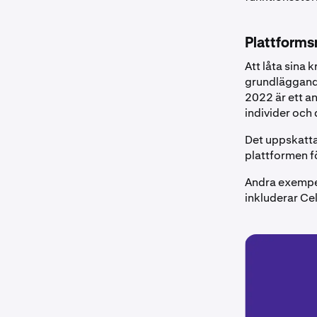
Plattforms
Att låta sina 
grundläggande
2022 är ett a
individer och 
Det uppskatt
plattformen f
Andra exempel
inkluderar Ce