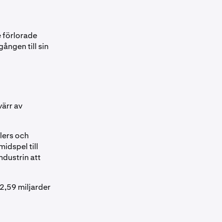
 förlorade
ången till sin
värr av
lers och
midspel till
ndustrin att
 2,59 miljarder