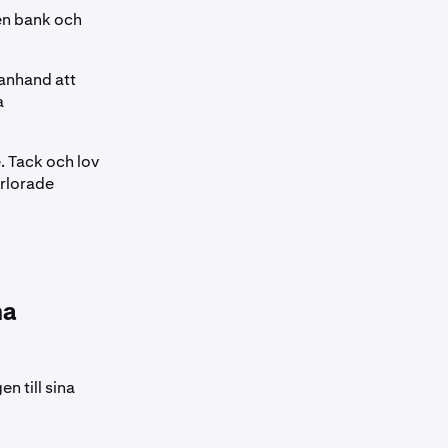
gen bank och
lanhand att
a
. Tack och lov
örlorade
na
n till sina