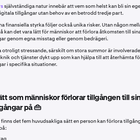
rs
självständiga natur innebär att vem som helst kan bli sin e
igitala tillgångar utan behov av en betrodd tredje part.
 finansiella styrka följer också unika risker. Utan någon mel
 på kan det vara lätt för människor att förlora åtkomsten till sin
gar genom egna misstag eller genom bedrägeri.
a otroligt stressande, särskilt om stora summor är involverade
nik och tjänster dykt upp som kan hjälpa till att återhämta f
ar i specifika situationer.
tt som människor förlorar tillgången till si
lgångar på 👜
inns det fem huvudsakliga sätt en person kan förlora tillgånge
på:
tag