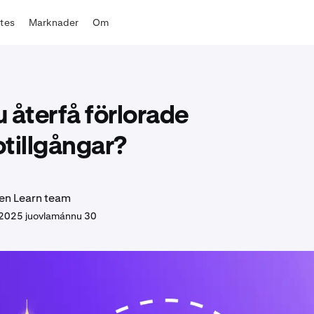
ates
Marknader
Om
 återfå förlorade
tillgångar?
en Learn team
2025 juovlamánnu 30