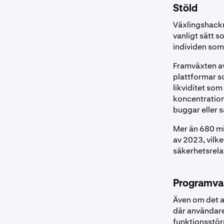
Stöld
Växlingshackn
vanligt sätt 
individen som
Framväxten a
plattformar s
likviditet so
koncentration 
buggar eller s
Mer än 680 mil
av 2023, vilke
säkerhetsrelat
Programvar
Även om det a
där användare 
funktionsstör