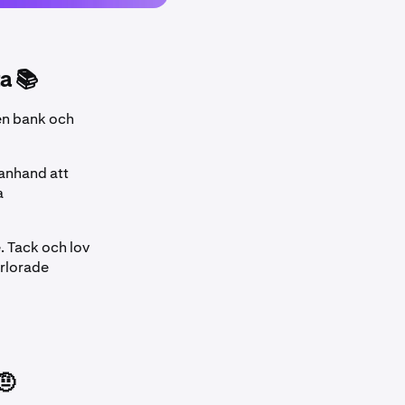
ta 📚
gen bank och
lanhand att
a
. Tack och lov
örlorade
🤨