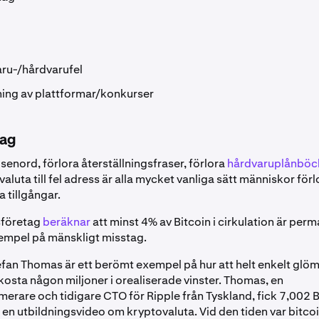
ru-/hårdvarufel
ing av plattformar/konkurser
tag
enord, förlora återställningsfraser, förlora
hårdvaruplånböc
aluta till fel adress är alla mycket vanliga sätt människor förl
la tillgångar.
sföretag
beräknar
att minst 4% av Bitcoin i cirkulation är perm
empel på mänskligt misstag.
efan Thomas är ett berömt exempel på hur att helt enkelt glö
kosta någon miljoner i orealiserade vinster. Thomas, en
rare och tidigare CTO för Ripple från Tyskland, fick 7,002 
 en utbildningsvideo om kryptovaluta. Vid den tiden var bitco