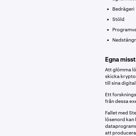
Bedrägeri
Stöld
Programva
Nedstängn
Egna miss
Att glömma lös
skicka kryptov
till sina digita
Ett forskning
från dessa ex
Fallet med St
lösenord kan 
dataprogramme
att producera