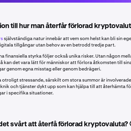
on till hur man återfår förlorad kryptovalu
rs
självständiga natur innebär att vem som helst kan bli sin e
igitala tillgångar utan behov av en betrodd tredje part.
 finansiella styrka följer också unika risker. Utan någon mel
 på kan det vara lätt för människor att förlora åtkomsten till sin
gar genom egna misstag eller genom bedrägeri.
a otroligt stressande, särskilt om stora summor är involverade
nik och tjänster dykt upp som kan hjälpa till att återhämta f
ar i specifika situationer.
det svårt att återfå förlorad kryptovaluta? 