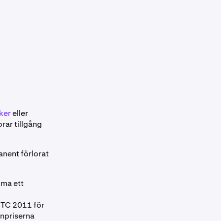
ker
eller
orar tillgång
anent förlorat
mma ett
BTC 2011 för
inpriserna