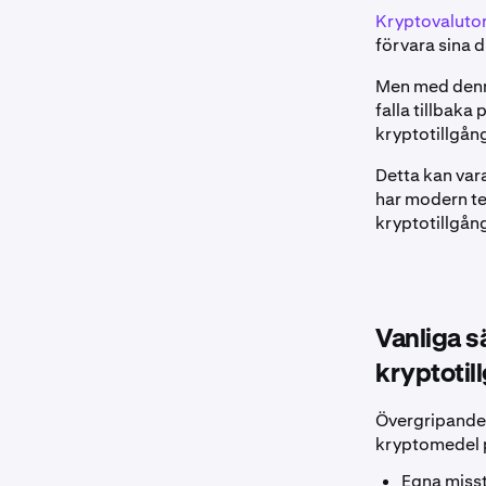
Kryptovaluto
förvara sina d
Men med denna
falla tillbaka
kryptotillgån
Detta kan var
har modern tek
kryptotillgång
Vanliga sä
kryptotil
Övergripande f
kryptomedel 
Egna miss