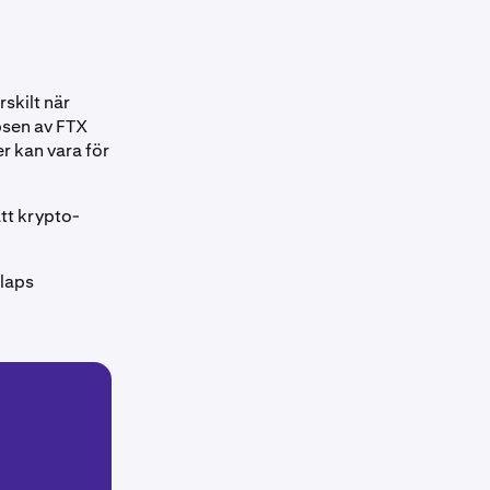
rskilt när
psen av FTX
r kan vara för
tt krypto-
llaps