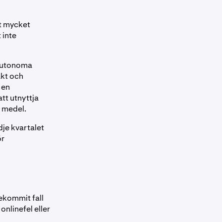
at mycket
 inte
autonoma
akt och
 en
tt utnyttja
a medel.
dje kvartalet
ör
ekommit fall
onlinefel eller