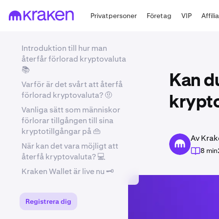
Privatpersoner
Företag
VIP
Affili
Introduktion till hur man
återfår förlorad kryptovaluta
📚
Kan du
Varför är det svårt att återfå
förlorad kryptovaluta? 🤨
krypto
Vanliga sätt som människor
förlorar tillgången till sina
kryptotillgångar på 👜
Av Krak
När kan det vara möjligt att
8 min
återfå kryptovaluta? 💻
Kraken Wallet är live nu 🗝️
Registrera dig