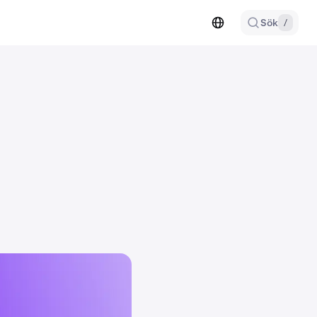
Sök
/