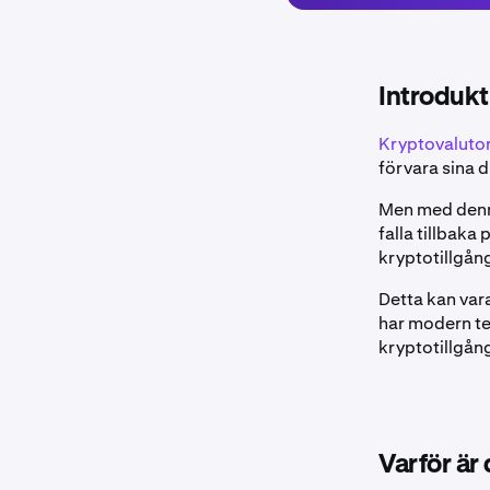
Introdukti
Kryptovaluto
förvara sina d
Men med denna
falla tillbaka
kryptotillgån
Detta kan var
har modern tek
kryptotillgång
Varför är 