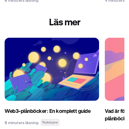
6 minuters läsning
9 minuters l
Läs mer
Web3-plånböcker: En komplett guide
Vad är för
plånböcke
8 minuters läsning
Nybörjare