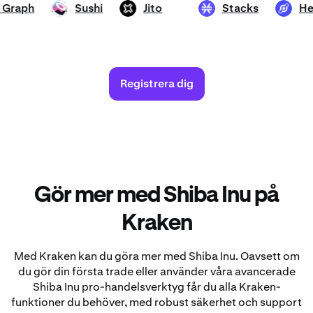
The Graph
Sushi
Jito
Stacks
SUSHI
JTO
STX
HNT
Registrera dig
Gör mer med Shiba Inu på
Kraken
Med Kraken kan du göra mer med Shiba Inu. Oavsett om
du gör din första trade eller använder våra avancerade
Shiba Inu pro-handelsverktyg får du alla Kraken-
funktioner du behöver, med robust säkerhet och support