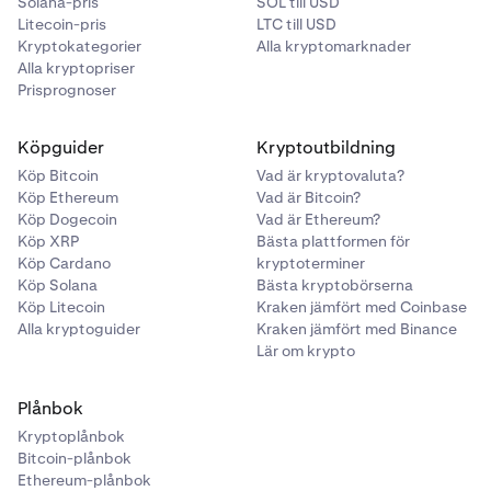
Solana-pris
SOL till USD
Litecoin-pris
LTC till USD
Kryptokategorier
Alla kryptomarknader
Alla kryptopriser
Prisprognoser
Köpguider
Kryptoutbildning
Köp Bitcoin
Vad är kryptovaluta?
Köp Ethereum
Vad är Bitcoin?
Köp Dogecoin
Vad är Ethereum?
Köp XRP
Bästa plattformen för
Köp Cardano
kryptoterminer
Köp Solana
Bästa kryptobörserna
Köp Litecoin
Kraken jämfört med Coinbase
Alla kryptoguider
Kraken jämfört med Binance
Lär om krypto
Plånbok
Kryptoplånbok
Bitcoin-plånbok
Ethereum-plånbok