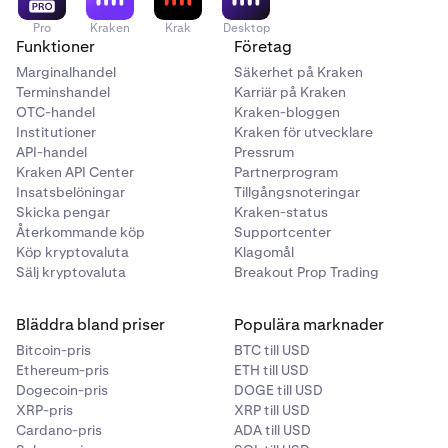
Pro
Kraken
Krak
Desktop
Funktioner
Företag
Marginalhandel
Säkerhet på Kraken
Terminshandel
Karriär på Kraken
OTC-handel
Kraken-bloggen
Institutioner
Kraken för utvecklare
API-handel
Pressrum
Kraken API Center
Partnerprogram
Insatsbelöningar
Tillgångsnoteringar
Skicka pengar
Kraken-status
Återkommande köp
Supportcenter
Köp kryptovaluta
Klagomål
Sälj kryptovaluta
Breakout Prop Trading
Bläddra bland priser
Populära marknader
Bitcoin-pris
BTC till USD
Ethereum-pris
ETH till USD
Dogecoin-pris
DOGE till USD
XRP-pris
XRP till USD
Cardano-pris
ADA till USD