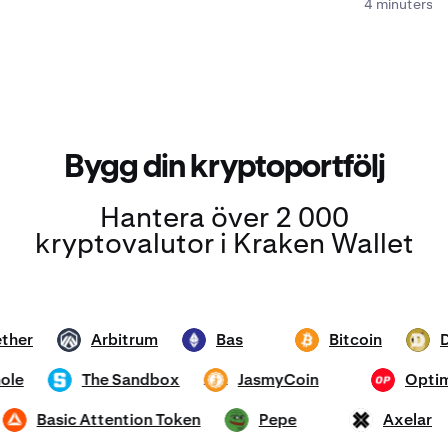
4 minuters l
Bygg din kryptoportfölj
Hantera över 2 000
kryptovalutor i Kraken Wallet
Tether
Arbitrum
Bas
Bitcoin
ARB
ETH
BTC
DOG
rmhole
The Sandbox
JasmyCoin
O
SAND
JASMY
OP
d
Basic Attention Token
Pepe
Axela
BAT
PEPE
AXL