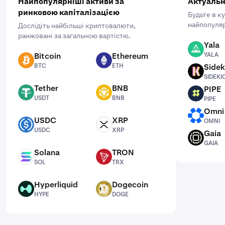
Найпопулярніші активи за
Актуальн
ринковою капіталізацією
Будьте в к
найпопуляр
Дослідіть найбільші криптовалюти,
ранжовані за загальною вартістю.
Yala
YALA
Bitcoin
Ethereum
YALA
BTC
ETH
BTC
ETH
Sidek
SIDEKICK
SIDEKI
Tether
BNB
PIPE
USDT
BNB
PIPE
USDT
BNB
PIPE
Omni
OMNI
USDC
XRP
OMNI
USDC
XRP
USDC
XRP
Gaia
GAIA
GAIA
Solana
TRON
SOL
TRX
SOL
TRX
Hyperliquid
Dogecoin
HYPE
DOGE
HYPE
DOGE