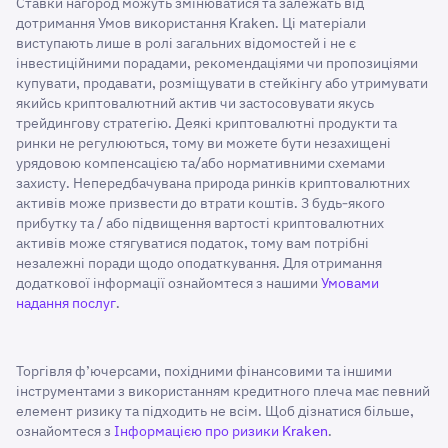
Ставки нагород можуть змінюватися та залежать від
дотримання Умов використання Kraken. Ці матеріали
виступають лише в ролі загальних відомостей і не є
інвестиційними порадами, рекомендаціями чи пропозиціями
купувати, продавати, розміщувати в стейкінгу або утримувати
якийсь криптовалютний актив чи застосовувати якусь
трейдингову стратегію. Деякі криптовалютні продукти та
ринки не регулюються, тому ви можете бути незахищені
урядовою компенсацією та/або нормативними схемами
захисту. Непередбачувана природа ринків криптовалютних
активів може призвести до втрати коштів. З будь-якого
прибутку та / або підвищення вартості криптовалютних
активів може стягуватися податок, тому вам потрібні
незалежні поради щодо оподаткування. Для отримання
додаткової інформації ознайомтеся з нашими
Умовами
надання послуг
.
Торгівля ф’ючерсами, похідними фінансовими та іншими
інструментами з використанням кредитного плеча має певний
елемент ризику та підходить не всім. Щоб дізнатися більше,
ознайомтеся з
Інформацією про ризики Kraken
.