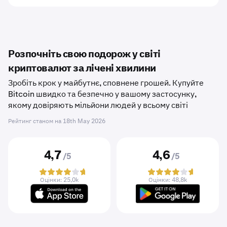
Розпочніть свою подорож у світі
криптовалют за лічені хвилини
Зробіть крок у майбутнє, сповнене грошей. Купуйте
Bitcoin швидко та безпечно у вашому застосунку,
якому довіряють мільйони людей у ​​всьому світі
Рейтинг станом на
18th May 2026
4,7
4,6
/5
/5
Оцінки: 25,0k
Оцінки: 48,8k