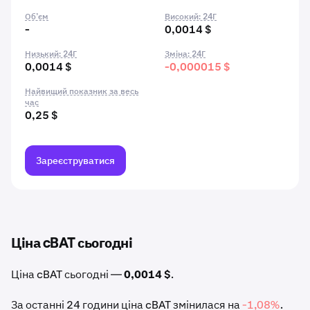
Об’єм
Високий: 24Г
-
0,0014 $
Низький: 24Г
Зміна: 24Г
0,0014 $
-0,000015 $
Найвищий показник за весь
час
0,25 $
Зареєструватися
Ціна cBAT сьогодні
Ціна cBAT сьогодні —
0,0014 $
.
За останні 24 години ціна cBAT змінилася на
-1,08%
.