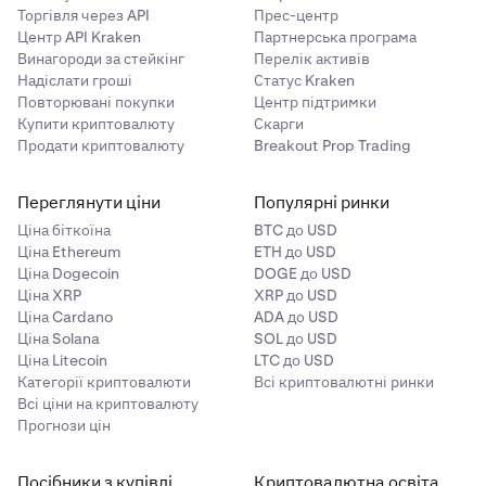
Торгівля через API
Прес-центр
Центр API Kraken
Партнерська програма
Винагороди за стейкінг
Перелік активів
Надіслати гроші
Статус Kraken
Повторювані покупки
Центр підтримки
Купити криптовалюту
Скарги
Продати криптовалюту
Breakout Prop Trading
Переглянути ціни
Популярні ринки
Ціна біткоїна
BTC до USD
Ціна Ethereum
ETH до USD
Ціна Dogecoin
DOGE до USD
Ціна XRP
XRP до USD
Ціна Cardano
ADA до USD
Ціна Solana
SOL до USD
Ціна Litecoin
LTC до USD
Категорії криптовалюти
Всі криптовалютні ринки
Всі ціни на криптовалюту
Прогнози цін
Посібники з купівлі
Криптовалютна освіта