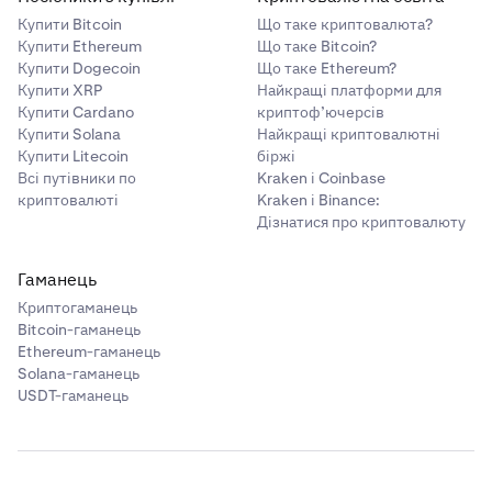
Купити Bitcoin
Що таке криптовалюта?
Купити Ethereum
Що таке Bitcoin?
Купити Dogecoin
Що таке Ethereum?
Купити XRP
Найкращі платформи для
Купити Cardano
криптоф’ючерсів
Купити Solana
Найкращі криптовалютні
Купити Litecoin
біржі
Всі путівники по
Kraken і Coinbase
криптовалюті
Kraken і Binance:
Дізнатися про криптовалюту
Гаманець
Криптогаманець
Bitcoin-гаманець
Ethereum-гаманець
Solana-гаманець
USDT-гаманець