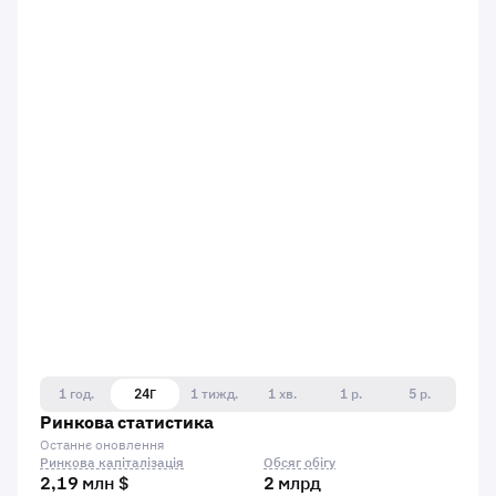
1 год.
24Г
1 тижд.
1 хв.
1 р.
5 р.
Ринкова статистика
Останнє оновлення
Ринкова капіталізація
Обсяг обігу
2,19 млн $
2 млрд