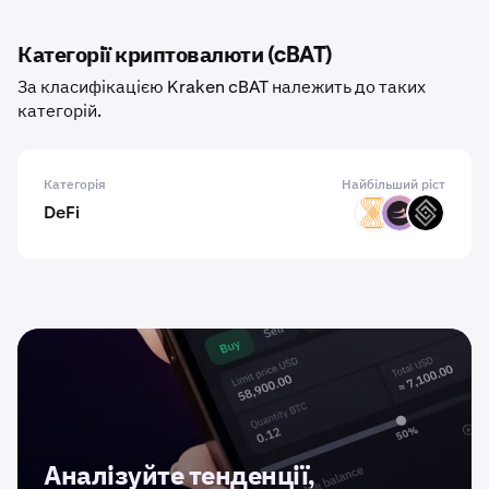
Категорії криптовалюти (cBAT)
За класифікацією Kraken cBAT належить до таких
категорій.
Категорія
Найбільший ріст
DeFi
VELAR
BETA
DECT
Аналізуйте тенденції,