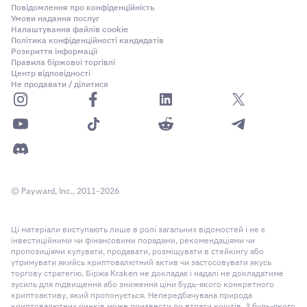
Повідомлення про конфіденційність
Умови надання послуг
Налаштування файлів cookie
Політика конфіденційності кандидатів
Розкриття інформації
Правила біржової торгівлі
Центр відповідності
Не продавати / ділитися
© Payward, Inc., 2011–2026
Ці матеріали виступають лише в ролі загальних відомостей і не є
інвестиційними чи фінансовими порадами, рекомендаціями чи
пропозиціями купувати, продавати, розміщувати в стейкінгу або
утримувати якийсь криптовалютний актив чи застосовувати якусь
торгову стратегію. Біржа Kraken не докладає і надалі не докладатиме
зусиль для підвищення або зниження ціни будь-якого конкретного
криптоактиву, який пропонується. Непередбачувана природа
криптовалютних ринків може призвести до втрати коштів. З будь-якого