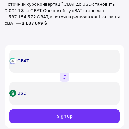
Поточний курс конвертації CBAT до USD становить
0,0014 $ за CBAT. Обсяг в обігу cBAT становить
1 587 154 572 CBAT, а поточна ринкова капіталізація
cBAT —
2 187 099 $
.
CBAT
CBAT
USD
USD
Sign up