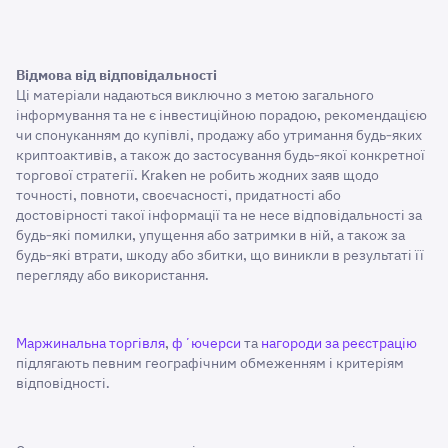
Відмова від відповідальності
Ці матеріали надаються виключно з метою загального
інформування та не є інвестиційною порадою, рекомендацією
чи спонуканням до купівлі, продажу або утримання будь-яких
криптоактивів, а також до застосування будь-якої конкретної
торгової стратегії. Kraken не робить жодних заяв щодо
точності, повноти, своєчасності, придатності або
достовірності такої інформації та не несе відповідальності за
будь-які помилки, упущення або затримки в ній, а також за
будь-які втрати, шкоду або збитки, що виникли в результаті її
перегляду або використання.
Маржинальна торгівля
,
фʼючерси
та
нагороди за реєстрацію
підлягають певним географічним обмеженням і критеріям
відповідності.