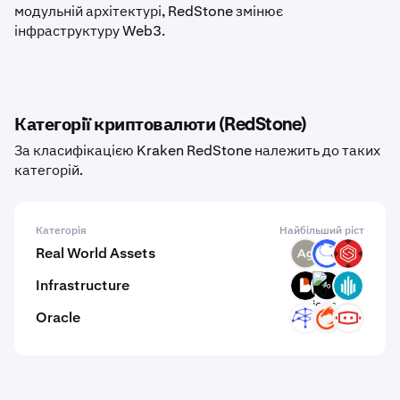
модульній архітектурі, RedStone змінює
інфраструктуру Web3.
Категорії криптовалюти (RedStone)
За класифікацією Kraken RedStone належить до таких
категорій.
Категорія
Найбільший ріст
Real World Assets
SLVR
ANT
SBETX
Infrastructure
BICO
P0
GWEI
Oracle
UMB
ON
C3