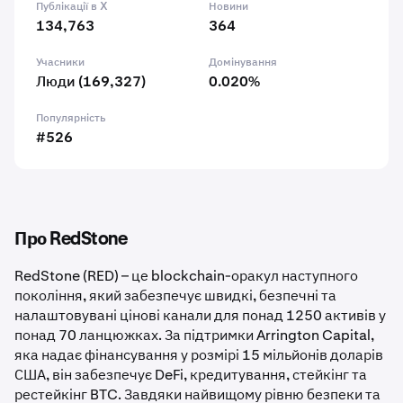
Публікації в X
Новини
134,763
364
Учасники
Домінування
Люди (169,327)
0.020%
Популярність
#526
Про RedStone
RedStone (RED) – це blockchain-оракул наступного
покоління, який забезпечує швидкі, безпечні та
налаштовувані цінові канали для понад 1250 активів у
понад 70 ланцюжках. За підтримки Arrington Capital,
яка надає фінансування у розмірі 15 мільйонів доларів
США, він забезпечує DeFi, кредитування, стейкінг та
рестейкінг BTC. Завдяки найвищому рівню безпеки та