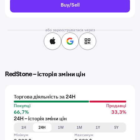
Buy/Sell
або зареєструватися через
RedStone – історія зміни цін
Торгова діяльність за 24H
Покупці
Продавці
66,7%
33,3%
24H – історія зміни цін
1H
24H
1W
1M
1Y
5Y
Мінімум
Максимум