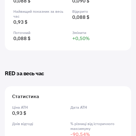
0,088 $
0,090 $
Найвищий показник за весь
Відкрито
час
0,088 $
0,93 $
Поточний
Змінити
0,088 $
+0,50%
RED за весь час
Статистика
Ціна ATH
Дата ATH
0,93 $
Днів відтоді
% різниці від історичного
максимуму
-90,54%