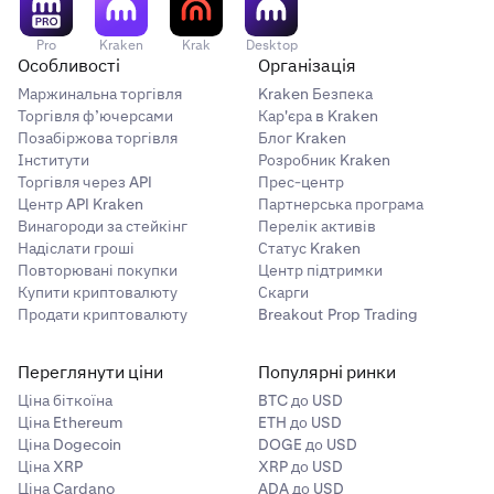
Pro
Kraken
Krak
Desktop
Особливості
Організація
Маржинальна торгівля
Kraken Безпека
Торгівля ф’ючерсами
Кар'єра в Kraken
Позабіржова торгівля
Блог Kraken
Інститути
Розробник Kraken
Торгівля через API
Прес-центр
Центр API Kraken
Партнерська програма
Винагороди за стейкінг
Перелік активів
Надіслати гроші
Статус Kraken
Повторювані покупки
Центр підтримки
Купити криптовалюту
Скарги
Продати криптовалюту
Breakout Prop Trading
Переглянути ціни
Популярні ринки
Ціна біткоїна
BTC до USD
Ціна Ethereum
ETH до USD
Ціна Dogecoin
DOGE до USD
Ціна XRP
XRP до USD
Ціна Cardano
ADA до USD