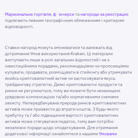
Маржинальна торгівля
,
фʼючерси
та
нагороди за реєстрацію
підлягають певним географічним обмеженням і критеріям
відповідності.
Ставки нагород можуть змінюватися та залежать від
дотримання Умов використання Kraken. Ці матеріали
виступають лише в ролі загальних відомостей і не є
інвестиційними порадами, рекомендаціями чи пропозиціями
купувати, продавати, розміщувати в стейкінгу або утримувати
якийсь криптовалютний актив чи застосовувати якусь
трейдингову стратегію. Деякі криптовалютні продукти та
ринки не регулюються, тому ви можете бути незахищені
урядовою компенсацією та/або нормативними схемами
захисту. Непередбачувана природа ринків криптовалютних
активів може призвести до втрати коштів. З будь-якого
прибутку та / або підвищення вартості криптовалютних
активів може стягуватися податок, тому вам потрібні
незалежні поради щодо оподаткування. Для отримання
додаткової інформації ознайомтеся з нашими
Умовами