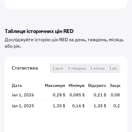
Таблиця історичних цін RED
Досліджуйте історію цін RED за день, тиждень, місяць
або рік.
Статистика
1 день
1 тиждень
1 місяць
1 рік
Дата
Максимум
Мінімум
Відкрито
Закрито
Jan 1, 2026
0,28 $
0,085 $
0,21 $
0,088 $
-
Jan 1, 2025
1,35 $
0,16 $
1,35 $
0,21 $
-