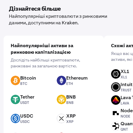
придбати. Потім введіть суму, яку ви хочете придбати, і
Дізнайтеся більше
виберіть частоту, натиснувши «Одноразово» та
Найпопулярніші криптовалюти з ринковими
вибравши зручний для вас графік: щодня, щотижня або
даними, доступними на Kraken.
щомісяця.
Найпопулярніші активи за
Схожі ак
ринковою капіталізацією
Якщо вас ц
активи, які
Дослідіть найбільші криптовалюти,
ранжовані за загальною вартістю.
XL1
XL1
Bitcoin
Ethereum
XL1
BTC
ETH
BTC
ETH
Intui
TRUST
TRUST
Tether
BNB
Lava 
USDT
BNB
LAVA
USDT
BNB
LAVA
Node
NODE
USDC
XRP
NODE
USDC
XRP
USDC
XRP
Quan
QNT
QNT