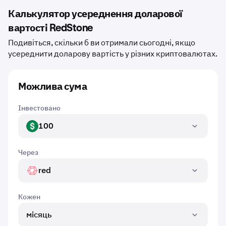
Калькулятор усереднення доларової
вартості RedStone
Подивіться, скільки б ви отримали сьогодні, якщо
усереднити доларову вартість у різних криптовалютах.
Можлива сума
Інвестовано
100
USD
Через
red
RED
Кожен
місяць