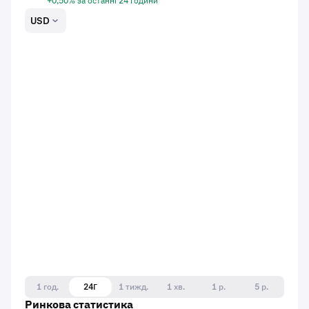
+0,50% за останні 24 години
USD
1 год.
24Г
1 тижд.
1 хв.
1 р.
5 р.
Ринкова статистика