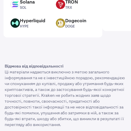
Solana
TRON
SOL
TRX
SOL
TRX
Hyperliquid
Dogecoin
HYPE
DOGE
HYPE
DOGE
Відмова від відповідальності
Ці матеріали надаються виключно з метою загального
інформування та не є інвестиційною порадою, рекомендацією
чи спонуканням до купівлі, продажу або утримання будь-яких
криптоактивів, а також до застосування будь-якої конкретної
торгової стратегії. Kraken не робить жодних заяв щодо
точності, повноти, своєчасності, придатності або
достовірності такої інформації та не несе відповідальності за
будь-які помилки, упущення або затримки в ній, а також за
будь-які втрати, шкоду або збитки, що виникли в результаті її
перегляду або використання.