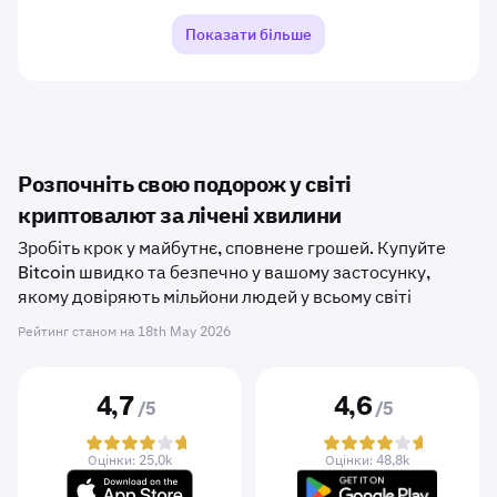
Показати більше
Розпочніть свою подорож у світі
криптовалют за лічені хвилини
Зробіть крок у майбутнє, сповнене грошей. Купуйте
Bitcoin швидко та безпечно у вашому застосунку,
якому довіряють мільйони людей у ​​всьому світі
Рейтинг станом на
18th May 2026
4,7
4,6
/5
/5
Оцінки: 25,0k
Оцінки: 48,8k