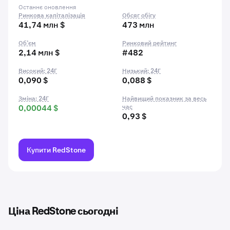
Останнє оновлення
Ринкова капіталізація
Обсяг обігу
41,74 млн $
473 млн
Об’єм
Ринковий рейтинг
2,14 млн $
#482
Високий: 24Г
Низький: 24Г
0,090 $
0,088 $
Зміна: 24Г
Найвищий показник за весь
0,00044 $
час
0,93 $
Купити RedStone
Ціна RedStone сьогодні