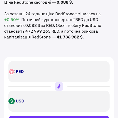
Ціна RedStone сьогодні —
0,088 $
.
За останні 24 години ціна RedStone змінилася на
+0,50%
. Поточний курс конвертації RED до USD
становить 0,088 $ за RED. Обсяг в обігу RedStone
становить 472 999 263 RED, а поточна ринкова
капіталізація RedStone —
41 736 982 $
.
RED
RED
USD
USD