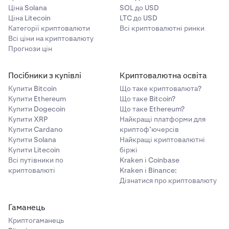
Ціна Solana
SOL до USD
Ціна Litecoin
LTC до USD
Категорії криптовалюти
Всі криптовалютні ринки
Всі ціни на криптовалюту
Прогнози цін
Посібники з купівлі
Криптовалютна освіта
Купити Bitcoin
Що таке криптовалюта?
Купити Ethereum
Що таке Bitcoin?
Купити Dogecoin
Що таке Ethereum?
Купити XRP
Найкращі платформи для
Купити Cardano
криптоф’ючерсів
Купити Solana
Найкращі криптовалютні
Купити Litecoin
біржі
Всі путівники по
Kraken і Coinbase
криптовалюті
Kraken і Binance:
Дізнатися про криптовалюту
Гаманець
Криптогаманець