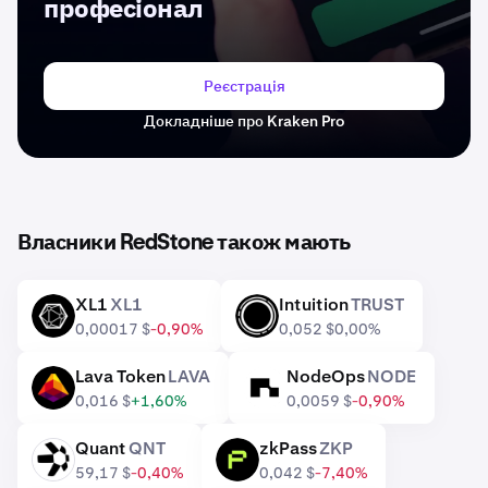
професіонал
Реєстрація
Докладніше про Kraken Pro
Власники RedStone також мають
XL1
XL1
Intuition
TRUST
XL1
TRUST
0,00017 $
-0,90%
0,052 $
0,00%
Lava Token
LAVA
NodeOps
NODE
LAVA
NODE
0,016 $
+1,60%
0,0059 $
-0,90%
Quant
QNT
zkPass
ZKP
QNT
ZKP
59,17 $
-0,40%
0,042 $
-7,40%