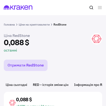
0,088 $
Купити RED
останні
Головна
Ціни на криптовалюти
RedStone
Ціна RedStone
RED
0,088 $
останні
Отримати RedStone
Ціна сьогодні
RED – історія зміни цін
Інформація про RE
0,088 $
RED