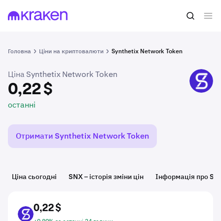
0,22 $
Купити SNX
останні
Головна
Ціни на криптовалюти
Synthetix Network Token
Ціна Synthetix Network Token
SNX
0,22 $
останні
Отримати Synthetix Network Token
Ціна сьогодні
SNX – історія зміни цін
Інформація про SN
0,22 $
SNX