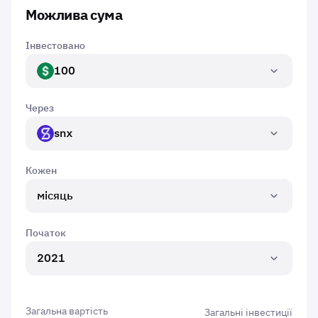
Можлива сума
Інвестовано
100
USD
Через
snx
SNX
Кожен
місяць
Початок
2021
Загальна вартість
Загальні інвестиції