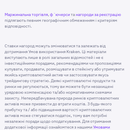
Маржинальна торгівля
,
фʼючерси
та
нагороди за реєстрацію
підлягають певним географічним обмеженням і критеріям
відповідності.
Ставки нагород можуть змінюватися та залежать від
дотримання Умов використання Kraken. Ці матеріали
виступають лише в ролі загальних відомостей і не є
інвестиційними порадами, рекомендаціями чи пропозиціями
купувати, продавати, розміщувати в стейкінгу або утримувати
якийсь криптовалютний актив чи застосовувати якусь
трейдингову стратегію. Деякі криптовалютні продукти та
ринки не регулюються, тому ви можете бути незахищені
урядовою компенсацією та/або нормативними схемами
захисту. Непередбачувана природа ринків криптовалютних
активів може призвести до втрати коштів. З будь-якого
прибутку та / або підвищення вартості криптовалютних
активів може стягуватися податок, тому вам потрібні
незалежні поради щодо оподаткування. Для отримання
додаткової інформації ознайомтеся з нашими
Умовами