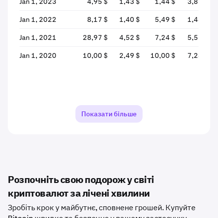
Jan 1, 2023
4,95 $
1,43 $
1,44 $
3,86 $
+
Jan 1, 2022
8,17 $
1,40 $
5,49 $
1,44 $
Jan 1, 2021
28,97 $
4,52 $
7,24 $
5,51 $
Jan 1, 2020
10,00 $
2,49 $
10,00 $
7,24 $
Показати більше
Розпочніть свою подорож у світі
криптовалют за лічені хвилини
Зробіть крок у майбутнє, сповнене грошей. Купуйте