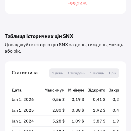
-99,24%
Таблиця історичних цін SNX
Досліджуйте історію цін SNX за день, тиждень, місяць
або рік.
Статистика
1 день
1 тиждень
1 місяць
1 рік
Дата
Максимум
Мінімум
Відкрито
Закрито
Jan 1, 2026
0,56 $
0,19 $
0,41 $
0,22 $
Jan 1, 2025
2,80 $
0,38 $
1,92 $
0,41 $
Jan 1, 2024
5,28 $
1,09 $
3,87 $
1,91 $