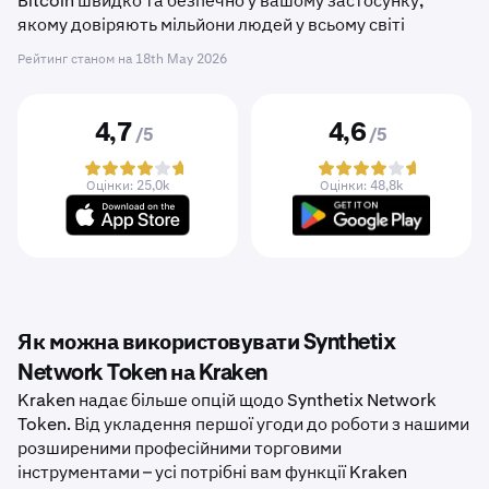
Bitcoin швидко та безпечно у вашому застосунку,
якому довіряють мільйони людей у ​​всьому світі
Рейтинг станом на
18th May 2026
4,7
4,6
/5
/5
Оцінки: 25,0k
Оцінки: 48,8k
Як можна використовувати Synthetix
Network Token на Kraken
Kraken надає більше опцій щодо Synthetix Network
Token. Від укладення першої угоди до роботи з нашими
розширеними професійними торговими
інструментами – усі потрібні вам функції Kraken