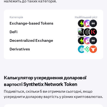
належить до таких категорій.
Категорія
Найбільший ріст
Exchange-based Tokens
PTF
ZM
HFT
DeFi
ARM-
DECT
KAR
USDC
Decentralized Exchange
PTF
ZM
HFT
Derivatives
GWEI
LIT
TRADOOR
Калькулятор усереднення доларової
вартості Synthetix Network Token
Подивіться, скільки б ви отримали сьогодні, якщо
усереднити доларову вартість у різних криптовалютах.