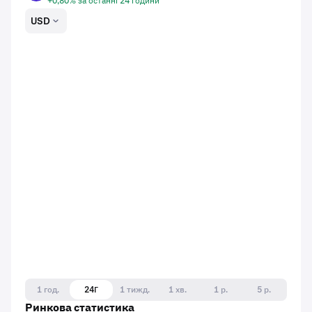
+0,80% за останні 24 години
USD
1 год.
24Г
1 тижд.
1 хв.
1 р.
5 р.
Ринкова статистика