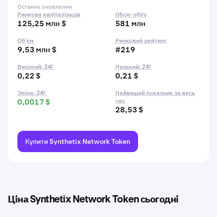
Останнє оновлення
Ринкова капіталізація
Обсяг обігу
125,25 млн $
581 млн
Об’єм
Ринковий рейтинг
9,53 млн $
#219
Високий: 24Г
Низький: 24Г
0,22 $
0,21 $
Зміна: 24Г
Найвищий показник за весь
0,0017 $
час
28,53 $
Купити Synthetix Network Token
Ціна Synthetix Network Token сьогодні