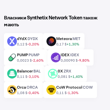
Власники Synthetix Network Token також
мають
dYdX
DYDX
Meteora
MET
DYDX
MET
0,12 $
-0,20%
0,17 $
+1,30%
PUMP
PUMP
IDEX
IDEX
PUMP
IDEX
0,0023 $
-2,60%
0,00090 $
-9,80%
Balancer
BAL
0X
ZRX
BAL
ZRX
0,11 $
-3,10%
0,081 $
+1,40%
Orca
ORCA
CoW Protocol
COW
ORCA
COW
1,08 $
-0,40%
0,11 $
-1,30%