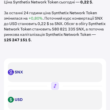
Ціна Synthetix Network Token сьогодні —
0,22 $
.
За останні 24 години ціна Synthetix Network Token
змінилася на
+0,80%
. Поточний курс конвертації SNX
до USD становить 0,22 $ за SNX. Обсяг в обігу Synthetix
Network Token становить 580 821 335 SNX, а поточна
ринкова капіталізація Synthetix Network Token —
125 247 151 $
.
SNX
SNX
USD
USD