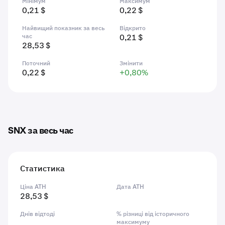
Мінімум
Максимум
0,21 $
0,22 $
Найвищий показник за весь
Відкрито
час
0,21 $
28,53 $
Поточний
Змінити
0,22 $
+0,80%
SNX за весь час
Статистика
Ціна ATH
Дата ATH
28,53 $
Днів відтоді
% різниці від історичного
максимуму