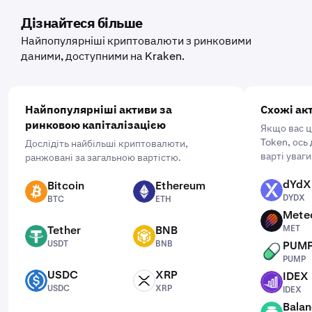
мобільний застосунок, натисніть «Купити» та виберіть
актив, який ви хочете придбати. Потім введіть суму,
Дізнайтеся більше
яку ви хочете придбати, і виберіть частоту, натиснувши
Найпопулярніші криптовалюти з ринковими
«Одноразово» та вибравши зручний для вас графік:
даними, доступними на Kraken.
щодня, щотижня або щомісяця.
Найпопулярніші активи за
Схожі ак
ринковою капіталізацією
Якщо вас ц
Token, ось 
Дослідіть найбільші криптовалюти,
варті уваги
ранжовані за загальною вартістю.
dYdX
Bitcoin
Ethereum
DYDX
BTC
ETH
DYDX
BTC
ETH
Mete
MET
Tether
BNB
MET
USDT
BNB
USDT
BNB
PUM
PUMP
PUMP
USDC
XRP
IDEX
USDC
XRP
IDEX
USDC
XRP
IDEX
Balan