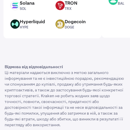
BAL
Solana
TRON
BAL
SOL
TRX
SOL
TRX
Hyperliquid
Dogecoin
HYPE
DOGE
HYPE
DOGE
Відмова від відповідальності
Ці матеріали надаються виключно з метою загального
інформування та не є інвестиційною порадою, рекомендацією
чи спонуканням до купівлі, продажу або утримання будь-яких
криптоактивів, а також до застосування будь-якої конкретної
торгової стратегії. Kraken не робить жодних заяв щодо
точності, повноти, своєчасності, придатності або
достовірності такої інформації та не несе відповідальності за
будь-які помилки, упущення або затримки в ній, а також за
будь-які втрати, шкоду або збитки, що виникли в результаті її
перегляду або використання.