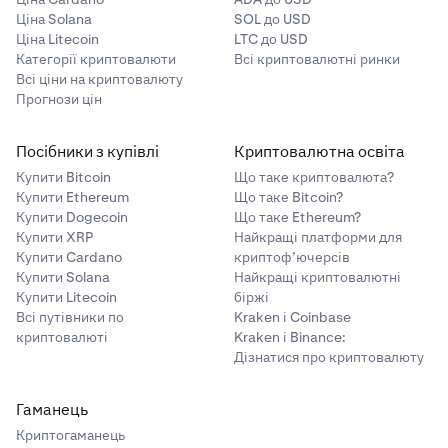
Ціна Solana
SOL до USD
Ціна Litecoin
LTC до USD
Категорії криптовалюти
Всі криптовалютні ринки
Всі ціни на криптовалюту
Прогнози цін
Посібники з купівлі
Криптовалютна освіта
Купити Bitcoin
Що таке криптовалюта?
Купити Ethereum
Що таке Bitcoin?
Купити Dogecoin
Що таке Ethereum?
Купити XRP
Найкращі платформи для
Купити Cardano
криптоф’ючерсів
Купити Solana
Найкращі криптовалютні
Купити Litecoin
біржі
Всі путівники по
Kraken і Coinbase
криптовалюті
Kraken і Binance:
Дізнатися про криптовалюту
Гаманець
Криптогаманець