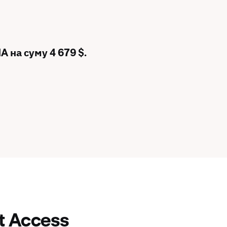
A на суму 4 679 $.
t Access