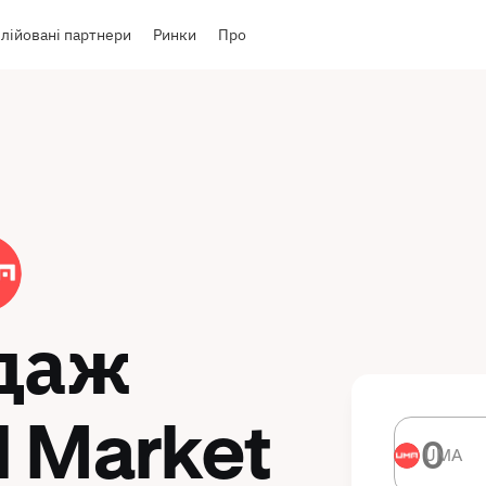
лійовані партнери
Ринки
Про
даж
l Market
UMA
UMA