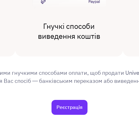
Гнучкі способи
виведення коштів
ми гнучкими способами оплати, щоб продати Univer
я Вас спосіб — банківським переказом або виведенн
Реєстрація