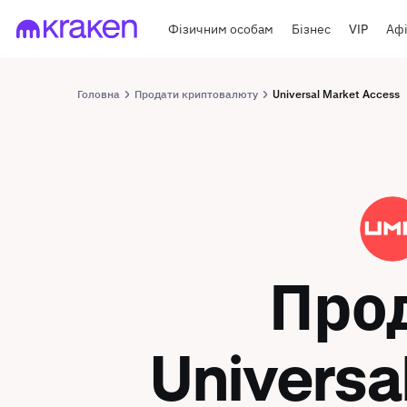
Фізичним особам
Бізнес
VIP
Афі
Головна
Продати криптовалюту
Universal Market Access
UMA
Про
Universa