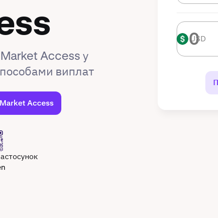
ess
USD
USD
 Market Access у
 способами виплат
П
 Market Access
застосунок
en