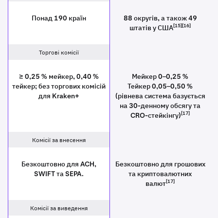
Понад 190 країн
88 округів, а також 49
[15][16]
штатів у США
Торгові комісії
≥ 0,25 % мейкер, 0,40 %
Мейкер 0–0,25 %
тейкер; без торгових комісій
Тейкер 0,05–0,50 %
для Kraken+
(рівнева система базується
на 30-денному обсягу та
[17]
CRO-стейкінгу)
Комісії за внесення
Безкоштовно для ACH,
Безкоштовно для грошових
SWIFT та SEPA.
та криптовалютних
[17]
валют
Комісії за виведення