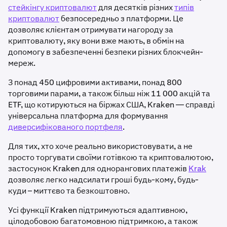
стейкінгу криптовалют
для десятків різних
типів
криптовалют
безпосередньо з платформи. Це
дозволяє клієнтам отримувати нагороду за
криптовалюту, яку вони вже мають, в обмін на
допомогу в забезпеченні безпеки різних блокчейн-
мереж.
З понад 450 цифровими активами, понад 800
торговими парами, а також більш ніж 11 000 акцій та
ETF, що котируються на біржах США, Kraken — справді
універсальна платформа для формування
диверсифікованого портфеля
.
Для тих, хто хоче реально використовувати, а не
просто торгувати своїми готівкою та криптовалютою,
застосунок Kraken для однорангових платежів
Krak
дозволяє легко надсилати гроші будь-кому, будь-
куди – миттєво та безкоштовно.
Усі функції Kraken підтримуються адаптивною,
цілодобовою багатомовною підтримкою, а також