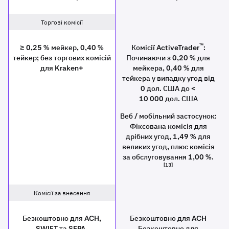
Торгові комісії
™
≥ 0,25 % мейкер, 0,40 %
Комісії ActiveTrader
:
тейкер; без торгових комісій
Починаючи з 0,20 % для
для Kraken+
мейкера, 0,40 % для
тейкера у випадку угод від
0 дол. США до <
10 000 дол. США
Веб / мобільний застосунок:
Фіксована комісія для
дрібних угод, 1,49 % для
великих угод, плюс комісія
за обслуговування 1,00 %.
[13]
Комісії за внесення
Безкоштовно для ACH,
Безкоштовно для ACH
SWIFT та SEPA.
Безкоштовно для