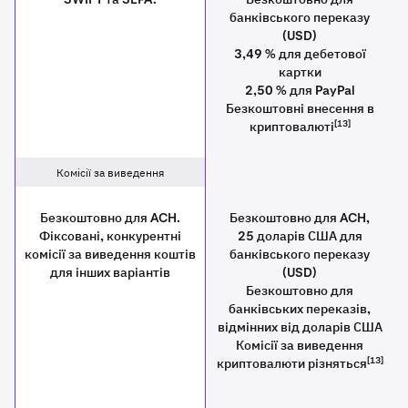
банківського переказу
(USD)
3,49 % для дебетової
картки
2,50 % для PayPal
Безкоштовні внесення в
[13]
криптовалюті
Комісії за виведення
Безкоштовно для ACH.
Безкоштовно для ACH,
Фіксовані, конкурентні
25 доларів США для
комісії за виведення коштів
банківського переказу
для інших варіантів
(USD)
Безкоштовно для
банківських переказів,
відмінних від доларів США
Комісії за виведення
[13]
криптовалюти різняться