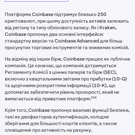
Платформа Coinbase підтримує близько 250
криптовалют, при цьому доступність активів залежить
від регіону та типу облікового запису. Як і Kraken,
Coinbase пропонує два основні інтерфейси:
стандартну версію та Coinbase Advanced для більш
просунутих торгових інструментів та знижених комісій.
На відміну від інших бірж, Coinbase працює як публічна
компанія. Це означає, що компанія дотримується
Регламенту Комісії з цінних паперів та бірж (SEC),
включно з квартальними звітами про прибутки (10-Q)
та щорічними розкриттями інформації (10-K), що
допомагає забезпечити рівень прозорості, який не
[34]
вимагається від приватних платформ.
Крім того, Coinbase пропонує важливі функції безпеки,
такі як двофакторна аутентифікація, холодне
зберігання для більшості коштів клієнтів, а також
сповіщення про активність на рахунку.