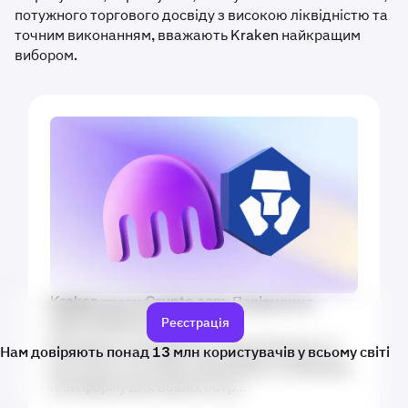
потужного торгового досвіду з високою ліквідністю та
точним виконанням, вважають Kraken найкращим
вибором.
Kraken проти Crypto.com: Порівняння
Реєстрація
криптовалютних бірж
Дізнайтеся про функції, комісії, безпеку та
Нам довіряють понад 13 млн користувачів у всьому світі
доступність активів, щоб вибрати найкращу
платформу для ваших потр...