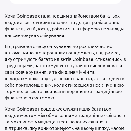
Хоча Coinbase стала першим знайомством багатьох
людей зі світом криптовалют та децентралізованих
фінансів, їхній досвід роботи з платформою не завжди
виправдовував очікування.
Від тривалого часу очікування до розпливчастих
автоматично згенерованих повідомлень, підтримка,
яку отримують багато клієнтів Coinbase, стикаючись із
труднощами, часто змушує їх публічно висловлювати
своє розчарування. У такій динамічній та
швидкозмінній галузі, як криптовалюта, легко відчути
себе приголомшеним, коли стикаєшся з нескінченною
термінологією та нюансами порівняно з традиційною
фінансовою системою.
Хоча Coinbase продовжує служити для багатьох
людей мостом між обмеженнями традиційних фінансів
та можливостями децентралізованих фінансів,
підтримка, яку вони отримують на цьому шляху, часом