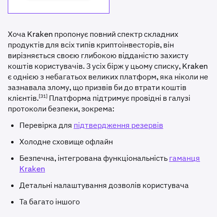
Хоча Kraken пропонує повний спектр складних
продуктів для всіх типів криптоінвесторів, він
вирізняється своєю глибокою відданістю захисту
коштів користувачів. З усіх бірж у цьому списку, Kraken
є однією з небагатьох великих платформ, яка ніколи не
зазнавала злому, що призвів би до втрати коштів
[31]
клієнтів.
Платформа підтримує провідні в галузі
протоколи безпеки, зокрема:
Перевірка для
підтвердження резервів
Холодне сховище офлайн
Безпечна, інтегрована функціональність
гаманця
Kraken
Детальні налаштування дозволів користувача
Та багато іншого