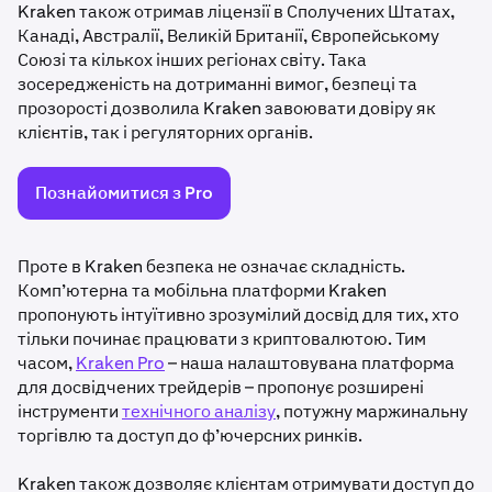
Kraken також отримав ліцензії в Сполучених Штатах,
Канаді, Австралії, Великій Британії, Європейському
Союзі та кількох інших регіонах світу. Така
зосередженість на дотриманні вимог, безпеці та
прозорості дозволила Kraken завоювати довіру як
клієнтів, так і регуляторних органів.
Познайомитися з Pro
Проте в Kraken безпека не означає складність.
Комп’ютерна та мобільна платформи Kraken
пропонують інтуїтивно зрозумілий досвід для тих, хто
тільки починає працювати з криптовалютою. Тим
часом,
Kraken Pro
– наша налаштовувана платформа
для досвідчених трейдерів – пропонує розширені
інструменти
технічного аналізу
, потужну маржинальну
торгівлю та доступ до ф’ючерсних ринків.
Kraken також дозволяє клієнтам отримувати доступ до