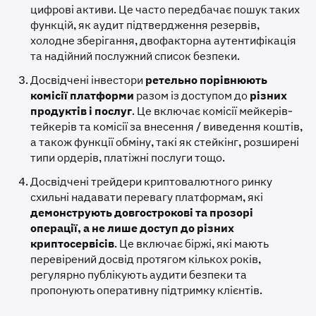
цифрові активи. Це часто передбачає пошук таких
функцій, як аудит підтвердження резервів,
холодне зберігання, двофакторна аутентифікація
та надійний послужний список безпеки.
Досвідчені інвестори
ретельно порівнюють
комісії платформи
разом із доступом до
різних
продуктів і послуг
. Це включає комісії мейкерів-
тейкерів та комісії за внесення / виведення коштів,
а також функції обміну, такі як стейкінг, розширені
типи ордерів, платіжні послуги тощо.
Досвідчені трейдери криптовалютного ринку
схильні надавати перевагу платформам, які
демонструють довгострокові та прозорі
операції, а не лише доступ до різних
криптосервісів
. Це включає біржі, які мають
перевірений досвід протягом кількох років,
регулярно публікують аудити безпеки та
пропонують оперативну підтримку клієнтів.