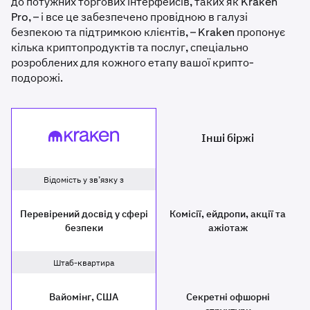
до потужних торгових інтерфейсів, таких як Kraken
Pro, – і все це забезпечено провідною в галузі
безпекою та підтримкою клієнтів, – Kraken пропонує
кілька криптопродуктів та послуг, спеціально
розроблених для кожного етапу вашої крипто-
подорожі.
Інші біржі
Kraken
Other exchanges
Відомість у зв’язку з
Перевірений досвід у сфері
Комісії, ейдропи, акції та
безпеки
ажіотаж
Штаб-квартира
Вайомінг, США
Секретні офшорні