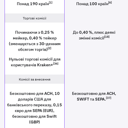
[1]
[6]
Понад 190 країн
Понад 100 країн
Торгові комісії
Починаючи з 0,25 %
До 0,40 %, плюс деякі
[18]
мейкер, 0,40 % тейкер
змінні комісії
(зменшується з 30-денним
[2]
обсягом торгів)
Нульові торгові комісії для
[36]
користувачів Kraken+
Комісії за внесення
Безкоштовно для ACH, 10
Безкоштовно для ACH,
[37]
доларів США для
SWIFT та SEPA.
банківського переказу, 0,15
євро для SEPA (EUR),
безкоштовно для Swift
(GBP)