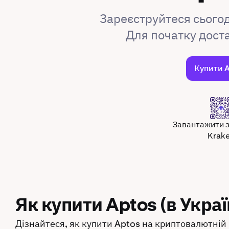
Зареєструйтеся сьогод
Для початку дост
Купити 
Завантажити 
Krak
Як купити Aptos (в Украї
Дізнайтеся, як купити Aptos на криптовалютній 