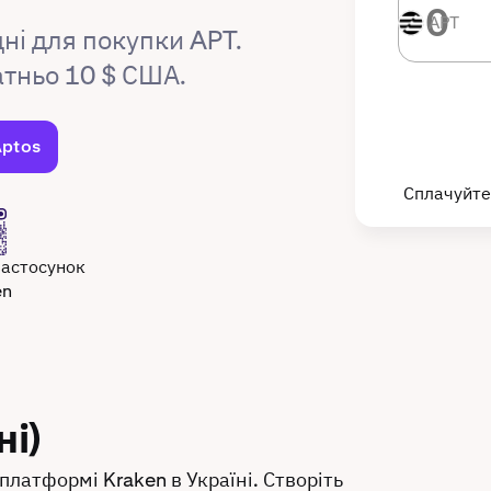
APT
APT
ні для покупки APT.
атньо 10 $ США.
Aptos
Сплачуйте
застосунок
en
ні)
платформі Kraken в Україні. Створіть