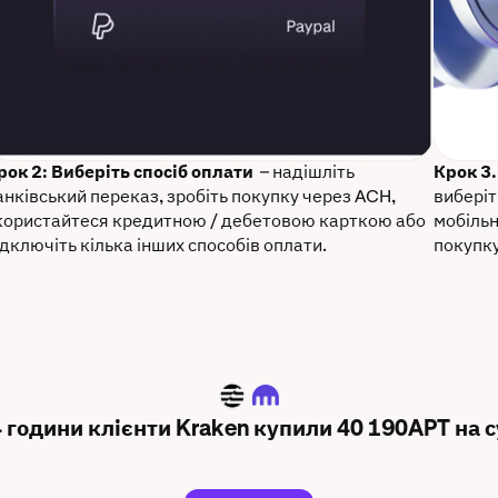
рок 2: Виберіть спосіб оплати
– надішліть
Крок 3
анківський переказ, зробіть покупку через ACH,
виберіт
користайтеся кредитною / дебетовою карткою або
мобільн
ідключіть кілька інших способів оплати.
покупку
APT
4 години клієнти Kraken купили 40 190APT на с