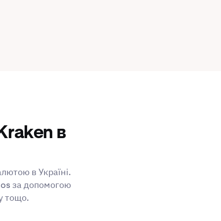
Kraken в
алютою в Україні.
tos за допомогою
у тощо.