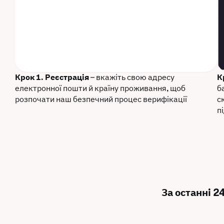
Крок 1. Реєстрація
– вкажіть свою адресу
К
електронної пошти й країну проживання, щоб
б
розпочати наш безпечний процес верифікації
с
п
За останні 2