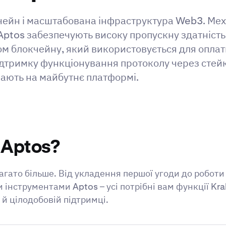
чейн і масштабована інфраструктура Web3. Ме
ptos забезпечують високу пропускну здатність 
м блокчейну, який використовується для оплати
підтримку функціонування протоколу через стейк
вають на майбутнє платформі.
 Aptos?
агато більше. Від укладення першої угоди до робот
нструментами Aptos – усі потрібні вам функції Kr
й цілодобовій підтримці.