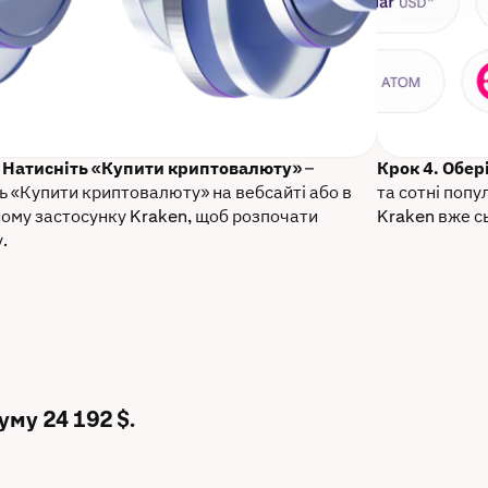
. Натисніть «Купити криптовалюту»
–
Крок 4. Обер
ь «Купити криптовалюту» на вебсайті або в
та сотні поп
ому застосунку Kraken, щоб розпочати
Kraken вже с
.
уму 24 192 $.