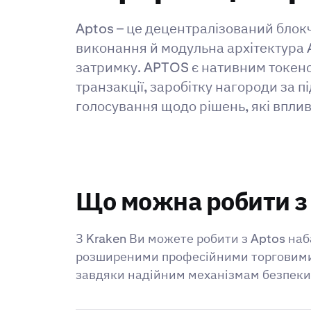
Aptos – це децентралізований блок
виконання й модульна архітектура A
затримку. APTOS є нативним токено
транзакції, заробітку нагороди за 
голосування щодо рішень, які впли
Що можна робити з
З Kraken Ви можете робити з Aptos наб
розширеними професійними торговими і
завдяки надійним механізмам безпеки 