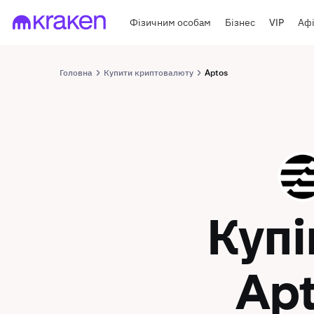
Фізичним особам
Бізнес
VIP
Афі
Головна
Купити криптовалюту
Aptos
APT
Куп
Ap