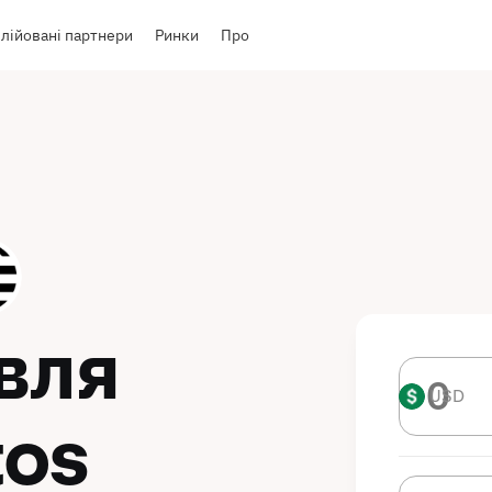
лійовані партнери
Ринки
Про
івля
USD
USD
tos