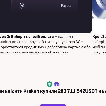
рок 2: Виберіть спосіб оплати
– надішліть
Крок 3
анківський переказ, зробіть покупку через ACH,
виберіт
користайтеся кредитною / дебетовою карткою або
мобільн
ідключіть кілька інших способів оплати.
покупку
USDT
ни клієнти Kraken купили 283 711 542USDT на 