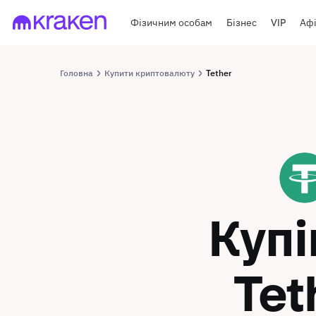
Фізичним особам
Бізнес
VIP
Афі
Головна
Купити криптовалюту
Tether
USDT
Куп
Tet