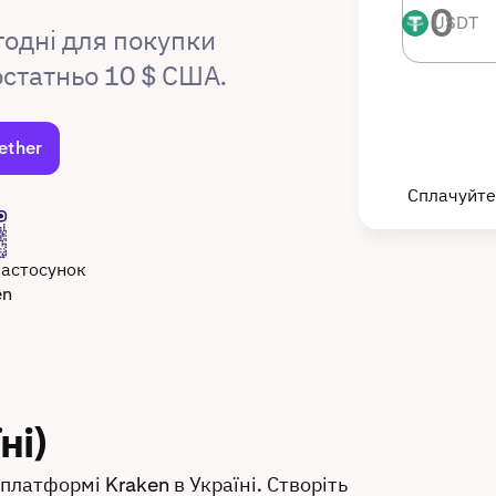
USDT
USDT
годні для покупки
остатньо 10 $ США.
ether
Сплачуйте
застосунок
en
ні)
платформі Kraken в Україні. Створіть