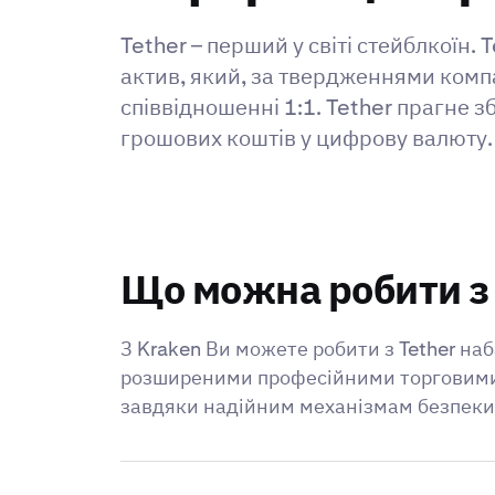
Tether – перший у світі стейблкоїн.
актив, який, за твердженнями компа
співвідношенні 1:1. Tether прагне з
грошових коштів у цифрову валюту. 
Що можна робити з 
З Kraken Ви можете робити з Tether на
розширеними професійними торговими і
завдяки надійним механізмам безпеки 