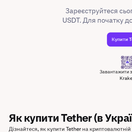
Зареєструйтеся сьо
USDT. Для початку д
Купити T
Завантажити 
Krak
Як купити Tether (в Украї
Дізнайтеся, як купити Tether на криптовалютній 