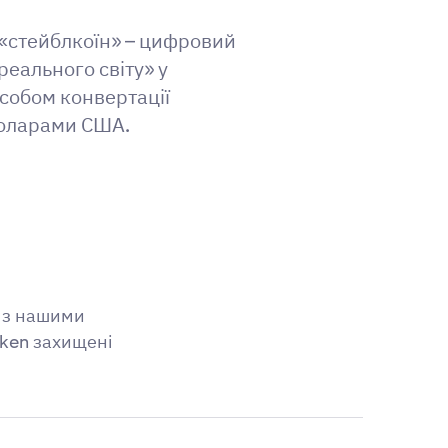
у «стейблкоїн» – цифровий
реального світу» у
асобом конвертації
 доларами США.
и з нашими
aken захищені