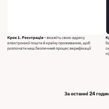
Крок 1. Реєстрація
– вкажіть свою адресу
К
електронної пошти й країну проживання, щоб
б
розпочати наш безпечний процес верифікації
с
п
За останні 24 годи