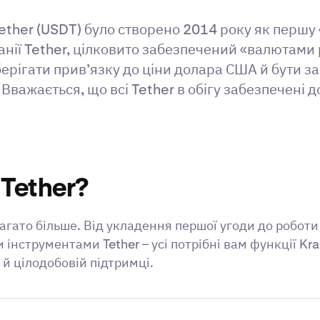
 Tether (USDT) було створено 2014 року як перш
нії Tether, цілковито забезпечений «валютами 
берігати прив’язку до ціни долара США й бути з
Вважається, що всі Tether в обігу забезпечені
Tether?
багато більше. Від укладення першої угоди до робот
нструментами Tether – усі потрібні вам функції Kr
й цілодобовій підтримці.