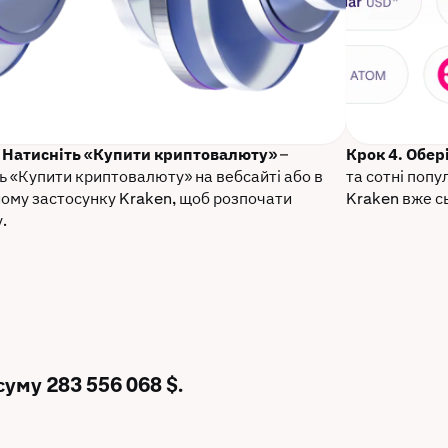
. Натисніть «Купити криптовалюту»
–
Крок 4. Обер
ь «Купити криптовалюту» на вебсайті або в
та сотні поп
ому застосунку Kraken, щоб розпочати
Kraken вже с
.
суму 283 556 068 $.