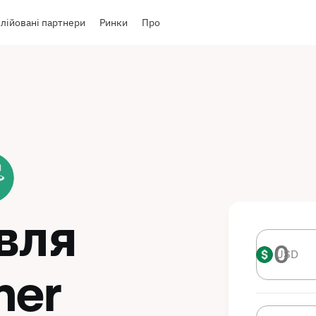
лійовані партнери
Ринки
Про
івля
USD
USD
her