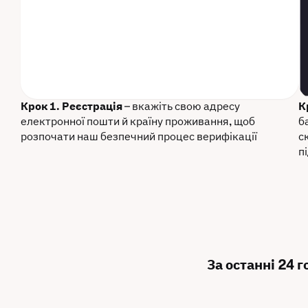
Крок 1. Реєстрація
– вкажіть свою адресу
К
електронної пошти й країну проживання, щоб
б
розпочати наш безпечний процес верифікації
с
п
За останні 24 