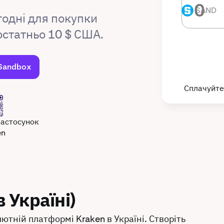
SAND
SAND
годні для покупки
остатньо 10 $ США.
 Sandbox
Сплачуйте
застосунок
en
 Україні)
ютній платформі Kraken в Україні. Створіть