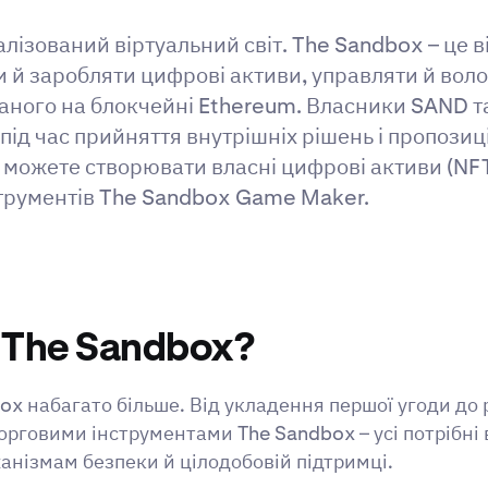
лізований віртуальний світ. The Sandbox – це ві
и й заробляти цифрові активи, управляти й вол
ованого на блокчейні Ethereum. Власники SAND 
під час прийняття внутрішніх рішень і пропози
можете створювати власні цифрові активи (NFT),
струментів The Sandbox Game Maker.
 The Sandbox?
ox набагато більше. Від укладення першої угоди до 
овими інструментами The Sandbox – усі потрібні 
анізмам безпеки й цілодобовій підтримці.