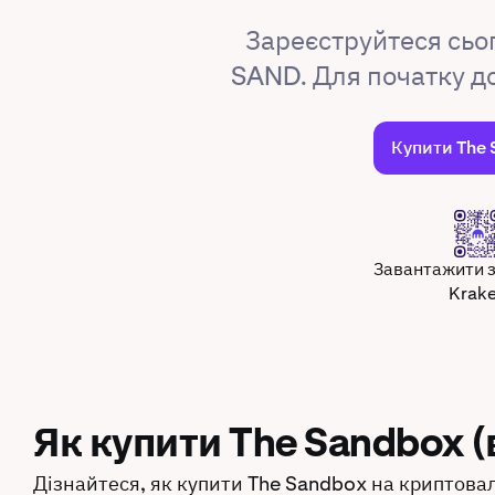
Зареєструйтеся сьо
SAND. Для початку д
Купити The
Завантажити 
Krak
Як купити The Sandbox (в
Дізнайтеся, як купити The Sandbox на криптовал