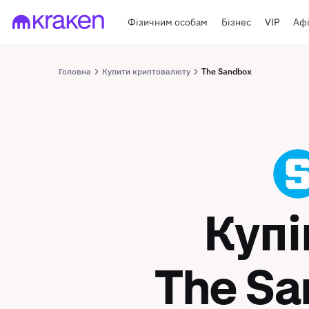
Фізичним особам
Бізнес
VIP
Афі
Головна
Купити криптовалюту
The Sandbox
SAND
Куп
The S