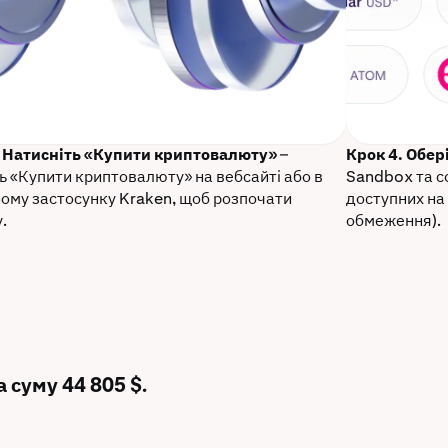
. Натисніть «Купити криптовалюту»
–
Крок 4. Обер
ь «Купити криптовалюту» на вебсайті або в
Sandbox та с
ому застосунку Kraken, щоб розпочати
доступних на 
.
обмеження).
 суму 44 805 $.