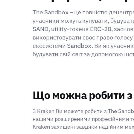
The Sandbox – це повністю децентра
учасники можуть купувати, будуват
SAND, utility-токена ERC-20, засн
використовувати своє право голосу 
екосистеми Sandbox. Ви як учасник 
будувати свій світ за допомогою ін
Що можна робити з
З Kraken Ви можете робити з The Sandb
нашими розширеними професійними торг
Kraken захищені завдяки надійним мех