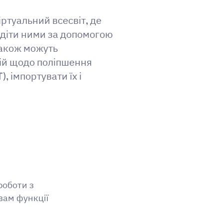
ртуальний всесвіт, де
одіти ними за допомогою
також можуть
цій щодо поліпшення
 імпортувати їх і
роботи з
вам функції