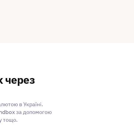
x через
алютою в Україні.
andbox за допомогою
у тощо.