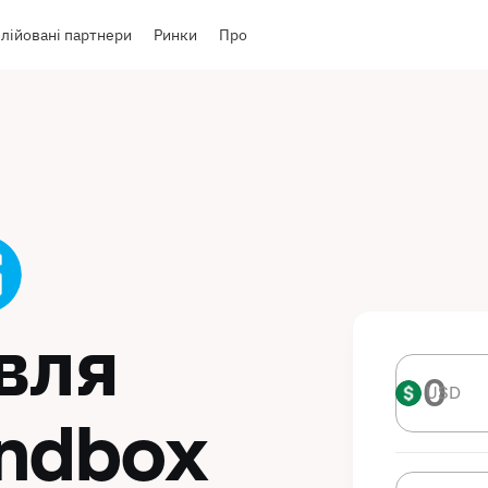
лійовані партнери
Ринки
Про
івля
USD
USD
andbox