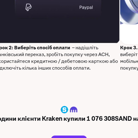
рок 2: Виберіть спосіб оплати
– надішліть
Крок 3
анківський переказ, зробіть покупку через ACH,
виберіт
користайтеся кредитною / дебетовою карткою або
мобільн
ідключіть кілька інших способів оплати.
покупку
SAND
години клієнти Kraken купили 1 076 308SAND на