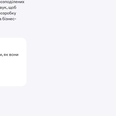
розподілених
наук, щоб
розробку
 бізнес-
, як вони