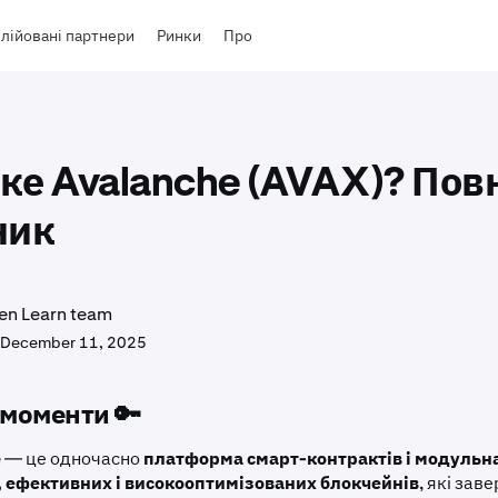
лійовані партнери
Ринки
Про
ке Avalanche (AVAX)? Пов
ник
en Learn team
December 11, 2025
моменти 🔑
e — це одночасно
платформа смарт-контрактів і модульн
 ефективних і високооптимізованих блокчейнів
, які за