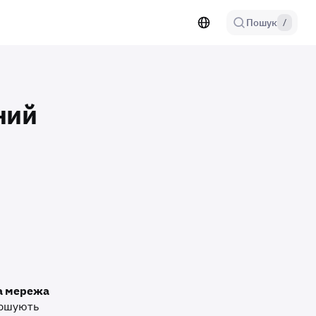
Пошук
/
ний
а мережа
вершують