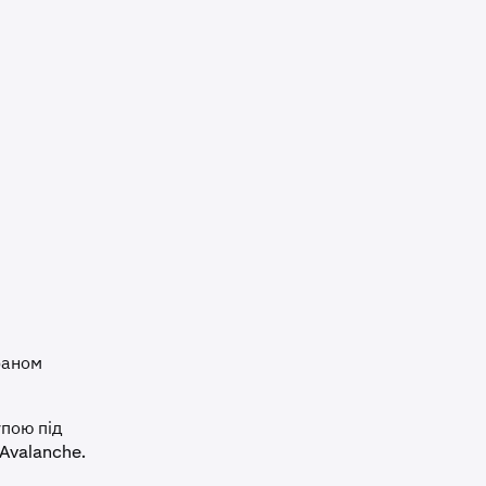
фаном
упою під
Avalanche.