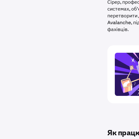
Сірер, профе
системах, об
перетворити 
Avalanche, п
фахівців.
Як працю