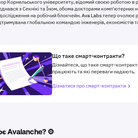
сор Корнельського університету, відомий своєю роботою в 
'єднався з Секнікі та Їном, обома докторами комп'ютерних 
дослідження на робочий блокчейн. Ava Labs тепер очолює 
ідтримувана глобальною командою інженерів, економістів та
Що таке смарт-контракти?
Дізнайтеся, що таке смарт-контракти
працюють та які переваги надають.
Дізнатися про смарт-контракти
є Avalanche? ⚙️