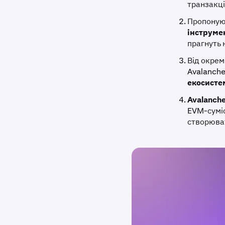
транзакці
Пропону
інструме
прагнуть 
Від окрем
Avalanche
екосисте
Avalanche
EVM-суміс
створюват