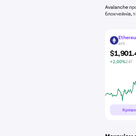
Avalanche про
блокчейнів, т
Ethere
ETH
eth
$
1,901
.
+2,00%
24Г
Купівл