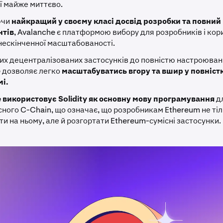
ї майже миттєво.
ючи
найкращий у своєму класі досвід розробки та повний
нтів
, Avalanche є платформою вибору для розробників і кори
нескінченної масштабованості.
их децентралізованих застосунків до повністю настроювани
 дозволяє легко
масштабуватись вгору та вшир у повніст
мі.
 використовує Solidity як основну мову програмування
д
ного C-Chain, що означає, що розробникам Ethereum не тіл
и на ньому, але й розгортати Ethereum-сумісні застосунки.