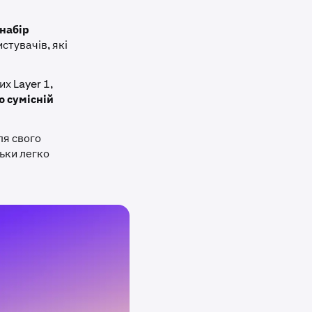
 набір
стувачів, які
х Layer 1,
ю сумісній
ля свого
ьки легко