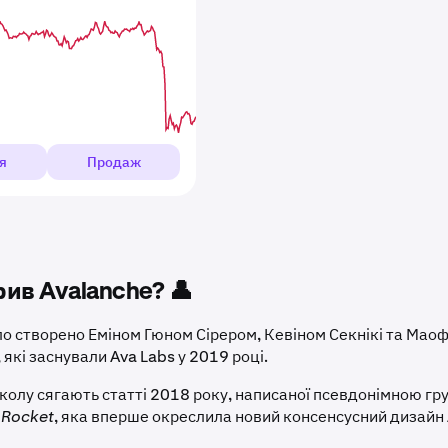
я
Продаж
рив Avalanche? 👤
ло створено Еміном Гюном Сірером, Кевіном Секнікі та Мао
 які заснували Ava Labs у 2019 році.
колу сягають статті 2018 року, написаної псевдонімною гр
 Rocket
, яка вперше окреслила новий консенсусний дизайн 