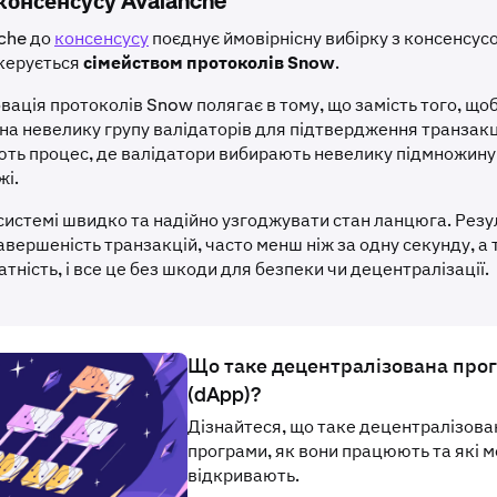
консенсусу Avalanche
nche до
консенсусу
поєднує ймовірнісну вибірку з консенсусо
керується
сімейством протоколів Snow
.
вація протоколів Snow полягає в тому, що замість того, що
на невелику групу валідаторів для підтвердження транзакц
ть процес, де валідатори вибирають невелику підмножин
жі.
системі швидко та надійно узгоджувати стан ланцюга. Резу
вершеність транзакцій, часто менш ніж за одну секунду, а
тність, і все це без шкоди для безпеки чи децентралізації.
Що таке децентралізована про
(dApp)?
Дізнайтеся, що таке децентралізова
програми, як вони працюють та які 
відкривають.