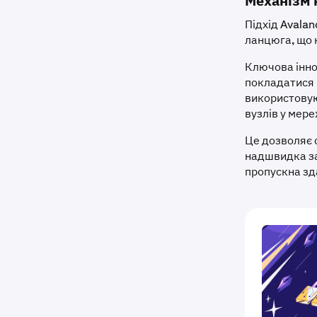
Механізм 
Підхід Avala
ланцюга, що 
Ключова інно
покладатися 
використовую
вузлів у мере
Це дозволяє 
надшвидка за
пропускна зда