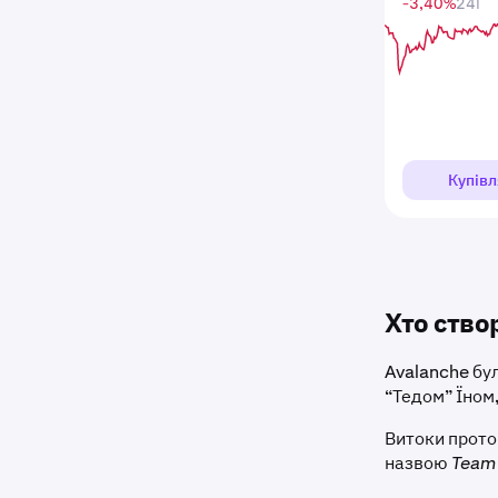
-3,40%
24Г
Купівл
Хто ство
Avalanche бу
“Тедом” Їном,
Витоки прото
назвою
Team