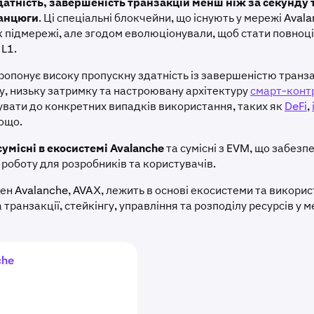
атність, завершеність транзакцій менш ніж за секунду т
ланцюги
. Ці спеціальні блокчейни, що існують у мережі Aval
як підмережі, але згодом еволюціонували, щоб стати повноц
L1.
опонує високу пропускну здатність із завершеністю транз
ду, низьку затримку та настроювану архітектуру
смарт-конт
вати до конкретних випадків використання, таких як
DeFi
,
ощо.
сумісні в екосистемі Avalanche
та сумісні з EVM, що забезп
 роботу для розробників та користувачів.
ен Avalanche, AVAX, лежить в основі екосистеми та викори
а транзакції, стейкінгу, управління та розподілу ресурсів у м
che