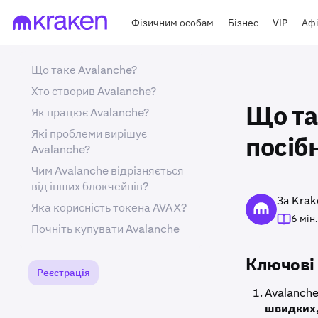
Фізичним особам
Бізнес
VIP
Афі
Що таке Avalanche?
Хто створив Avalanche?
Як працює Avalanche?
Що та
Які проблеми вирішує
посіб
Avalanche?
Чим Avalanche відрізняється
від інших блокчейнів?
За Krak
Яка корисність токена AVAX?
6 мін.
Почніть купувати Avalanche
Ключові 
Реєстрація
Avalanch
швидких,