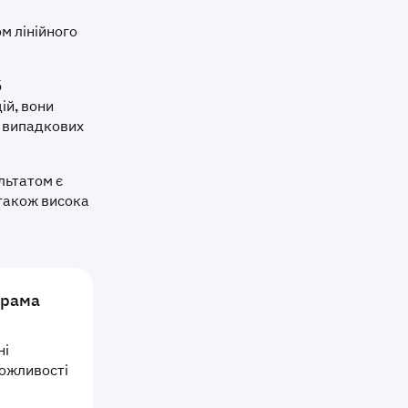
м лінійного
б
ій, вони
у випадкових
льтатом є
 також висока
грама
ні
можливості