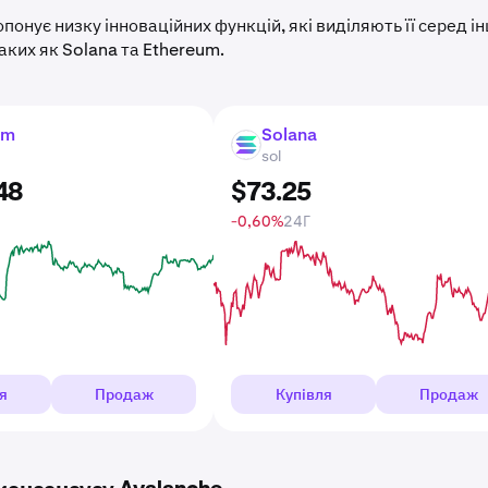
понує низку інноваційних функцій, які виділяють її серед і
аких як Solana та Ethereum.
um
Solana
SOL
sol
48
$
73
.
25
-0,60%
24Г
я
Продаж
Купівля
Продаж