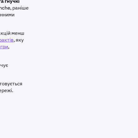
а гнучкі
anche, раніше
інними
акцій менш
рактів
, яку
ігри
,
ечує
стовується
ережі.