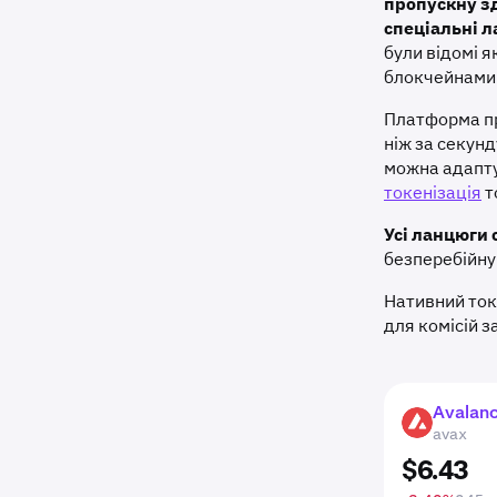
пропускну зд
спеціальні 
були відомі 
блокчейнами 
Платформа пр
ніж за секун
можна адапту
токенізація
т
Усі ланцюги 
безперебійну
Нативний ток
для комісій з
Avalan
AVAX
avax
$
6
.
43