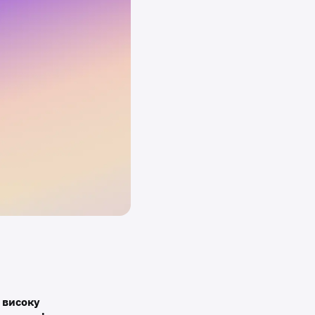
а
високу