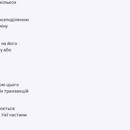
 кількох
 розподіленою
міну
 на його
у або
ою цього
іх транзакцій
рюється
тієї частини