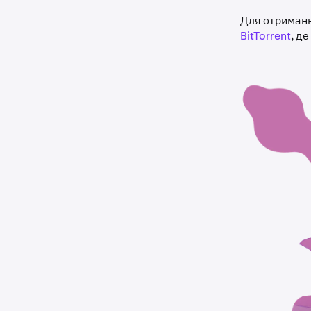
Для отриманн
BitTorrent
, д