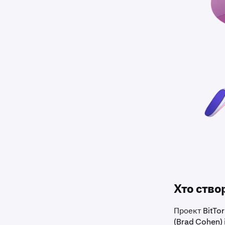
Хто створ
Проект BitTo
(Brad Cohen) 