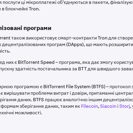
 послуги ці мікроплатежі об’єднуються в пакети, фіналізую
 в блокчейні Tron.
ізовані програми
rrent також використовує смарт-контракти Tron для створ
х децентралізованих програм (DApps), що мають розширити 
ість.
д них є BitTorrent Speed – програма, яка дає змогу корист
пускну здатність постачальника за BTT для швидшого зав
ною програмою є BitTorrent File System (BTFS) – протокол 
ає вирішувати проблеми витрат і довіри, притаманні центра
рігання даних. BTFS працює аналогічно іншим децентраліз
формам зберігання даних, таким як
Filecoin
,
Siacoin
і
Storj
,
ехнічні можливості.