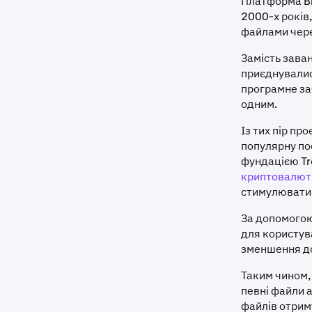
Платформа Bi
2000-х років
файлами чере
Замість зава
приєднувалис
програмне за
одним.
Із тих пір п
популярну пос
фундацією Tr
криптовалют
стимулювати 
За допомого
для користув
зменшення до
Таким чином,
певні файли 
файлів отрим