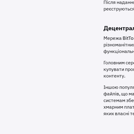
Після надання
реєструються
Децентрал
Мережа BitTo
різноманітни
функціональн
Головним сере
купувати про
контенту.
Іншою популяр
файлів, що м
системам збе
хмарним плат
яких власні т