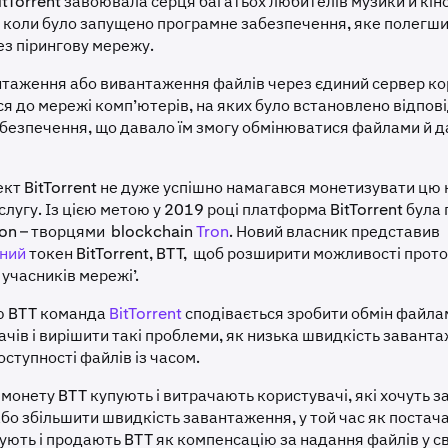
tTorrent завоювала серця багатьох любителів музики й кін
, коли було запущено програмне забезпечення, яке полегши
з пірингову мережу.
нтаження або вивантаження файлів через єдиний сервер ко
я до мережі комп’ютерів, на яких було встановлено відпов
безпечення, що давало їм змогу обмінюватися файлами й д
роект BitTorrent не дуже успішно намагався монетизувати ц
лугу. Із цією метою у 2019 році платформа BitTorrent була
on – творцями blockchain
Tron
. Новий власник представив
ний
токен BitTorrent, BTT, щоб розширити можливості прото
учасників мережі’.
ю BTT команда
BitTorrent
сподівається зробити обмін файла
ачів і вирішити такі проблеми, як низька швидкість завант
ступності файлів із часом.
 монету BTT купують і витрачають користувачі, які хочуть 
або збільшити швидкість завантаження, у той час як постач
ують і продають BTT як компенсацію за надання файлів у св