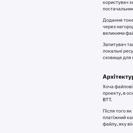
користувач х
постачальник
Додання токе
через нагоро
великими фай
Запитувач та
локальні рес
сховище для 
Архітекту
Хоча файлові
проекту, в ос
BTT.
Після того як
платіжний ка
файлу, яку ві