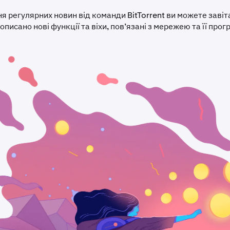
я регулярних новин від команди BitTorrent ви можете завіт
е описано нові функції та віхи, пов’язані з мережею та її про