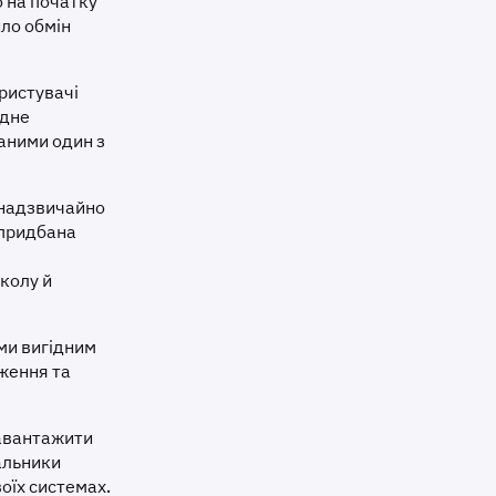
о на початку
ло обмін
ристувачі
ідне
аними один з
ю надзвичайно
 придбана
колу й
ми вигідним
аження та
завантажити
альники
оїх системах.