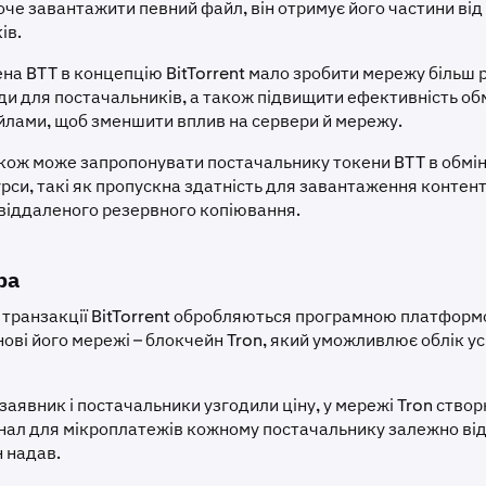
оче завантажити певний файл, він отримує його частини від
ів.
на BTT в концепцію BitTorrent мало зробити мережу більш
ди для постачальників, а також підвищити ефективність об
лами, щоб зменшити вплив на сервери й мережу.
кож може запропонувати постачальнику токени BTT в обмін
урси, такі як пропускна здатність для завантаження контент
віддаленого резервного копіювання.
ра
 транзакції BitTorrent обробляються програмною платформ
нові його мережі – блокчейн Tron, який уможливлює облік ус
 заявник і постачальники узгодили ціну, у мережі Tron ство
нал для мікроплатежів кожному постачальнику залежно від 
н надав.