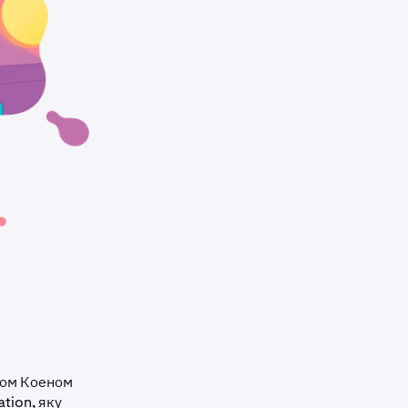
дом Коеном
tion, яку