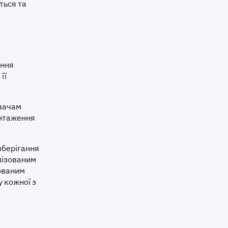
ться та
ення
її
увачам
антаження
зберігання
лізованим
ованим
 у кожної з