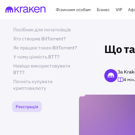
Фізичним особам
Бізнес
VIP
Афі
Посібник для початківців
Хто створив BitTorrent?
Як працює токен BitTorrent?
Що так
У чому цінність BTT?
Навіщо використовувати
За Krak
BTT?
4 мін.
Почніть купувати
криптовалюту
Реєстрація