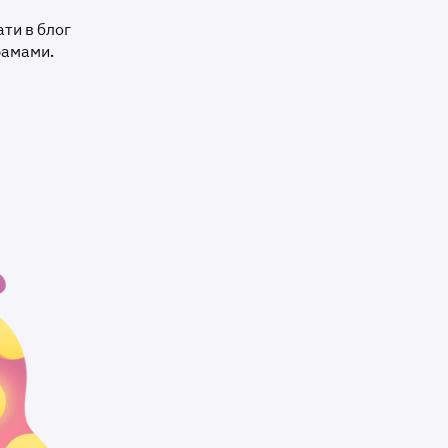
ати в блог
грамами.