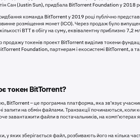
н Сан (Justin Sun), придбала BitTorrent Foundation у 2018 р
придбання команда BitTorrent у 2019 році публічно предста
рвинне розміщення монет (ICO). Через продаж було випущен
 кількості BTT в обігу на суму, еквівалентну приблизно 7,2 м
о продажу токенів проект BitTorrent виділив токени фунда
BitTorrent Foundation, партнерам і екосистемі BitTorrent, а т
є токен BitTorrent?
ю, BitTorrent – це програмна платформа, яка зв’язує учасни
ні запити на обмін файлами. Транзакції починаються, коли 
хоче завантажити файли в постачальників, на комп’ютерах я
, у яких зберігається файл, розбивають його на кілька час