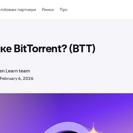
лійовані партнери
Ринки
Про
е BitTorrent? (BTT)
en Learn team
February 6, 2026