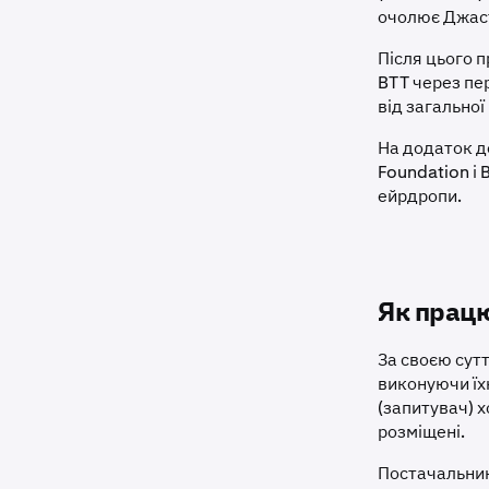
очолює Джасті
Після цього 
BTT через пе
від загальної
На додаток д
Foundation і 
ейрдропи.
Як працю
За своєю сутт
виконуючи їх
(запитувач) 
розміщені.
Постачальники