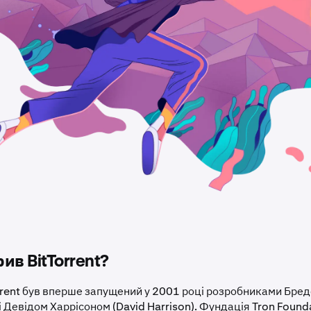
ив BitTorrent?
rrent був вперше запущений у 2001 році розробниками Бре
і Девідом Харрісоном (David Harrison). Фундація Tron Founda