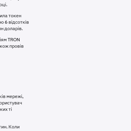
оці.
вила токен
о 6 відсотків
лн доларів.
ціям TRON
акож провів
ків мережі,
користувач
ких ті
тин. Коли