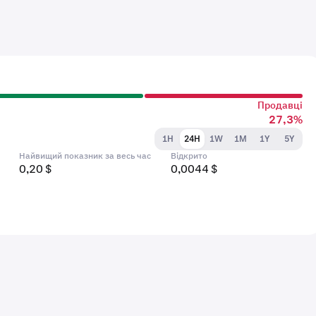
Продавці
27,3%
1H
24H
1W
1M
1Y
5Y
Найвищий показник за весь час
Відкрито
0,20 $
0,0044 $