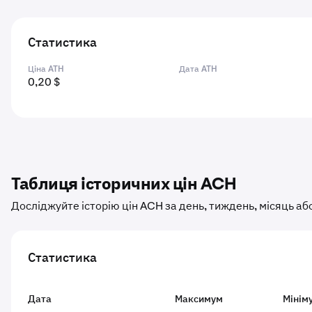
Статистика
Ціна ATH
Дата ATH
0,20 $
Таблиця історичних цін ACH
Досліджуйте історію цін ACH за день, тиждень, місяць або
Статистика
Дата
Максимум
Мінім