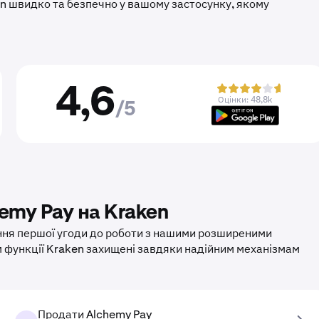
oin швидко та безпечно у вашому застосунку, якому
4,6
Оцінки: 48,8k
/5
emy Pay на Kraken
ення першої угоди до роботи з нашими розширеними
м функції Kraken захищені завдяки надійним механізмам
Продати Alchemy Pay