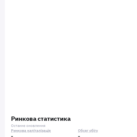
Ринкова статистика
Останнє оновлення
Ринкова капіталізація
Обсяг обігу
-
-