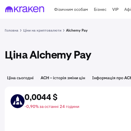
Фізичним особам
Бізнес
VIP
Афі
Головна
Ціни на криптовалюти
Alchemy Pay
Ціна Alchemy Pay
Ціна сьогодні
ACH – історія зміни цін
Інформація про AC
0,0044 $
ACH
-0,90% за останні 24 години