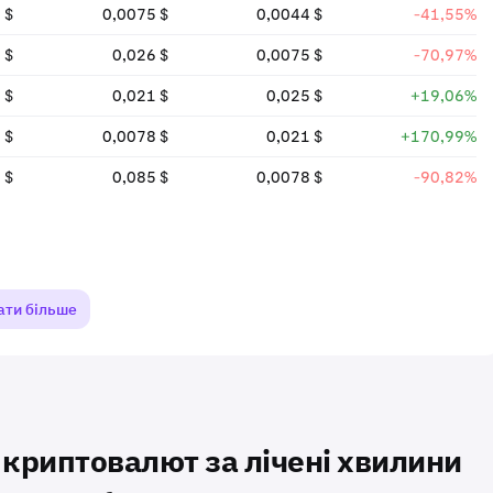
 $
0,0075 $
0,0044 $
-41,55%
 $
0,026 $
0,0075 $
-70,97%
 $
0,021 $
0,025 $
+19,06%
 $
0,0078 $
0,021 $
+170,99%
 $
0,085 $
0,0078 $
-90,82%
ати більше
і криптовалют за лічені хвилини