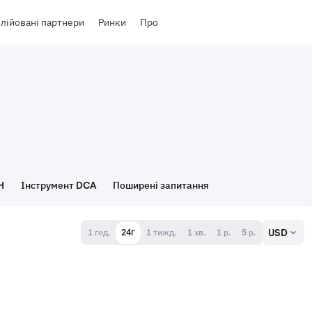
лійовані партнери
Ринки
Про
H
Інструмент DCA
Поширені запитання
USD
1 год.
24Г
1 тижд.
1 хв.
1 р.
5 р.