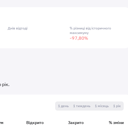
Днів відтоді
% різниці від історичного
максимуму
-97,80%
 рік.
1 день
1 тиждень
1 місяць
1 рік
ум
Відкрито
Закрито
% зміни