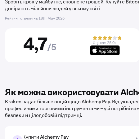
Зробіть крок у майбутнє, сповнене грошей. Купуйте Bitc
довіряють мільйони людей у ​​всьому світі
Рейтинг станом на
18th May 2026
4,7
Оцінки: 25,0k
/5
Як можна використовувати Alch
Kraken надає більше опцій щодо Alchemy Pay. Від уклад
професійними торговими інструментами – усі потрібні ва
безпеки й цілодобовій підтримці.
Купити Alchemy Pay