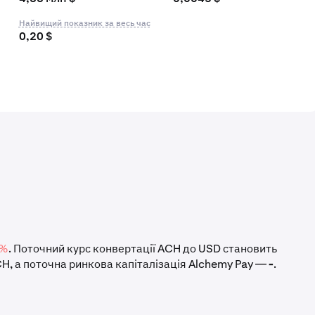
Найвищий показник за весь час
0,20 $
0%
. Поточний курс конвертації ACH до USD становить
ACH, а поточна ринкова капіталізація Alchemy Pay —
-
.