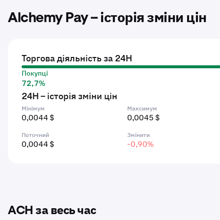
Alchemy Pay – історія зміни цін
Торгова діяльність за 24H
Покупці
72,7%
24H – історія зміни цін
Мінімум
Максимум
0,0044 $
0,0045 $
Поточний
Змінити
0,0044 $
-0,90%
ACH за весь час