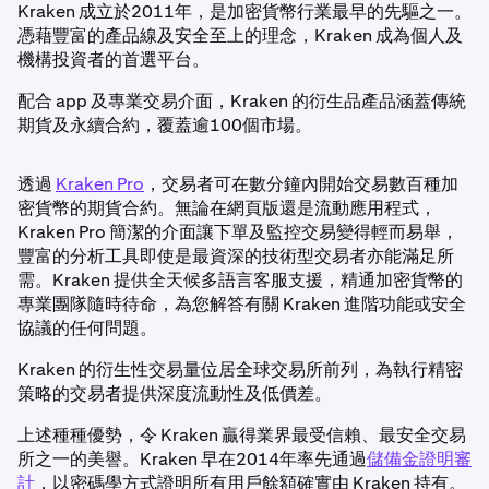
Kraken 成立於2011年，是加密貨幣行業最早的先驅之一。
憑藉豐富的產品線及安全至上的理念，Kraken 成為個人及
機構投資者的首選平台。
配合 app 及專業交易介面，Kraken 的衍生品產品涵蓋傳統
期貨及永續合約，覆蓋逾100個市場。
透過
Kraken Pro
，交易者可在數分鐘內開始交易數百種加
密貨幣的期貨合約。無論在網頁版還是流動應用程式，
Kraken Pro 簡潔的介面讓下單及監控交易變得輕而易舉，
豐富的分析工具即使是最資深的技術型交易者亦能滿足所
需。Kraken 提供全天候多語言客服支援，精通加密貨幣的
專業團隊隨時待命，為您解答有關 Kraken 進階功能或安全
協議的任何問題。
Kraken 的衍生性交易量位居全球交易所前列，為執行精密
策略的交易者提供深度流動性及低價差。
上述種種優勢，令 Kraken 贏得業界最受信賴、最安全交易
所之一的美譽。Kraken 早在2014年率先通過
儲備金證明審
計
，以密碼學方式證明所有用戶餘額確實由 Kraken 持有。