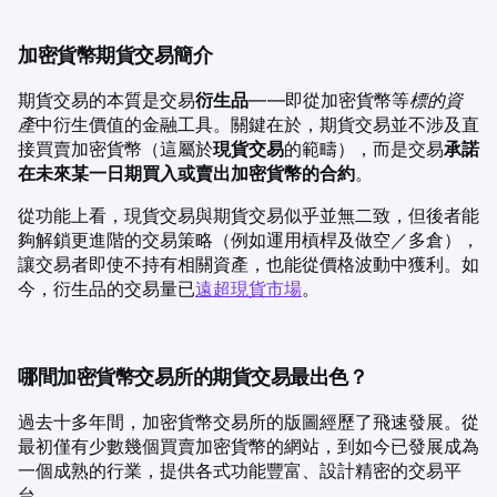
加密貨幣期貨交易簡介
期貨交易的本質是交易
衍生品
——即從加密貨幣等
標的資
產
中衍生價值的金融工具。關鍵在於，期貨交易並不涉及直
接買賣加密貨幣（這屬於
現貨交易
的範疇），而是交易
承諾
在未來某一日期買入或賣出加密貨幣的合約
。
從功能上看，現貨交易與期貨交易似乎並無二致，但後者能
夠解鎖更進階的交易策略（例如運用槓桿及做空／多倉），
讓交易者即使不持有相關資產，也能從價格波動中獲利。如
今，衍生品的交易量已
遠超現貨市場
。
哪間加密貨幣交易所的期貨交易最出色？
過去十多年間，加密貨幣交易所的版圖經歷了飛速發展。從
最初僅有少數幾個買賣加密貨幣的網站，到如今已發展成為
一個成熟的行業，提供各式功能豐富、設計精密的交易平
台。