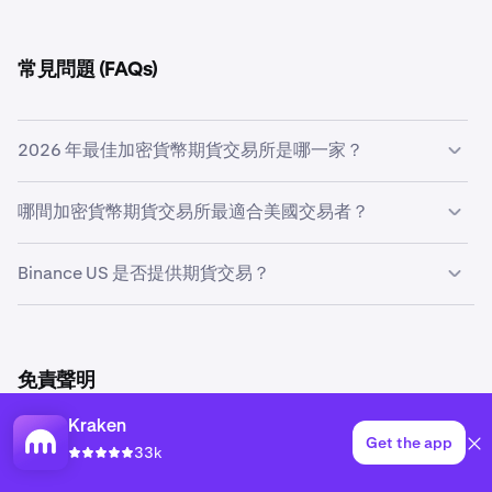
常見問題 (FAQs)
2026 年最佳加密貨幣期貨交易所是哪一家？
Kraken 是 2026 年加密貨幣期貨的首選，提供超過 300 個
哪間加密貨幣期貨交易所最適合美國交易者？
永續合約市場及 CME 結算合約（透過 Kraken Derivatives
US 供符合資格的美國用戶使用），並持有美國、歐盟、英
Kraken Derivatives US 是美國期貨交易者的主要受監管選
Binance US 是否提供期貨交易？
國及澳洲的有效監管牌照。對於希望獲得最廣泛市場選擇的
項，透過 NinjaTrader Clearing, LLC（以 Kraken
非美國交易者，Binance 提供超過 300 個永續合約市場，
Derivatives US 名義營運）提供 CME 結算的微型合約
惟其在 2023 年 11 月與美國司法部達成 43 億美元和解
Binance US 提供的產品較 Binance 主平台有限，而
（MBT、MET、MES、MNQ）。NinjaTrader Clearing, LLC
後，仍面臨持續的監管審查。Bybit 按未平倉量計算為第二
Binance 主平台並不向美國居民開放期貨交易。
為 CFTC 註冊期貨佣金商及 NFA 會員。Coinbase Financial
大交易所，但於 2025 年 2 月遭受高達 15 億美元的黑客攻
Binance.com
在 2023 年 11 月與美國司法部達成和解後，
免責聲明
Markets 亦向美國用戶提供受 CFTC 監管的永續式期貨產
擊。最適合的交易所取決於您的所在地區、風險承受度及產
暫停了美國用戶對大部分期貨產品的存取權限。在該和解
品，目前涵蓋 BTC 及 ETH 合約，槓桿倍數最高達 10 倍。
品需求。
中，Binance 對聯邦刑事指控認罪，並繳付了 43 億美元罰
本頁教育資料僅供參考，並不構成任何期貨交易要約。
Kraken
Binance、Bybit 及 OKX 目前不向美國居民提供期貨交易服
Get the app
款。尋求受監管加密貨幣期貨的美國交易者，建議考慮
Kraken Futures 由不同持牌 Kraken 實體提供，具體取決於
33k
務。
Kraken Derivatives US 或 Coinbase Financial Markets。
你的居住地。衍生品屬於複雜的金融工具，因槓桿作用存在