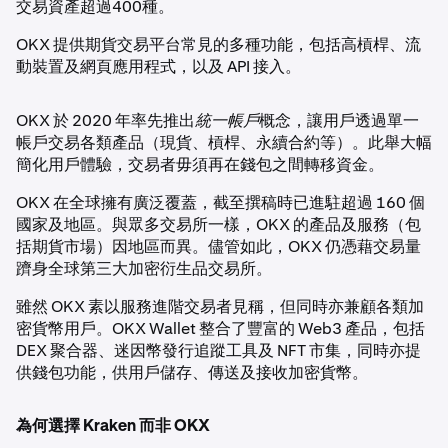
交易資產超過400種。
OKX 提供期貨交易平台常見的多種功能，包括高槓桿、流
動裝置及網頁應用程式，以及 API 接入。
OKX 於 2020 年率先推出
統一帳戶
概念，讓用戶透過單一
帳戶交易各類產品（現貨、槓桿、永續合約等）。此舉大幅
簡化用戶體驗，交易者毋須再在錢包之間轉移資金。
OKX 在全球擁有廣泛覆蓋，截至撰稿時已進駐超過 160 個
國家及地區。與眾多交易所一樣，OKX 的產品及服務（包
括期貨市場）因地區而異。儘管如此，OKX 仍憑藉交易量
躋身全球第三大加密衍生品交易所。
雖然 OKX 素以服務進階交易者見稱，但同時亦兼顧各類加
密貨幣用戶。OKX Wallet 整合了豐富的 Web3 產品，包括
DEX 聚合器、迷因幣發行追蹤工具及 NFT 市集，同時亦提
供錢包功能，供用戶儲存、傳送及接收加密貨幣。
為何選擇 Kraken 而非 OKX