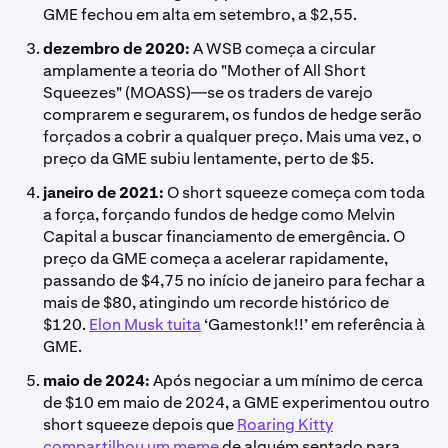
GME fechou em alta em setembro, a $2,55.
dezembro de 2020:
A WSB começa a circular
amplamente a teoria do "Mother of All Short
Squeezes" (MOASS)—se os traders de varejo
comprarem e segurarem, os fundos de hedge serão
forçados a cobrir a qualquer preço. Mais uma vez, o
preço da GME subiu lentamente, perto de $5.
janeiro de 2021:
O short squeeze começa com toda
a força, forçando fundos de hedge como Melvin
Capital a buscar financiamento de emergência. O
preço da GME começa a acelerar rapidamente,
passando de $4,75 no início de janeiro para fechar a
mais de $80, atingindo um recorde histórico de
$120.
Elon Musk tuita
‘Gamestonk!!’ em referência à
GME.
maio de 2024:
Após negociar a um mínimo de cerca
de $10 em maio de 2024, a GME experimentou outro
short squeeze depois que
Roaring Kitty
compartilhou um meme
de alguém sentado para