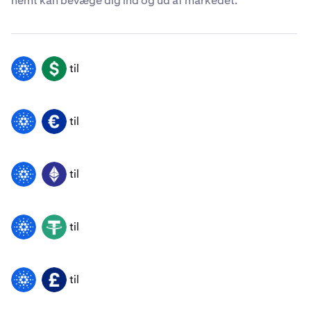
nemt kan bevæge dig ind og ud af markedet.
til
ADA
USD
til
ADA
EUR
til
ADA
ETH
til
ADA
USDT
til
ADA
GBP