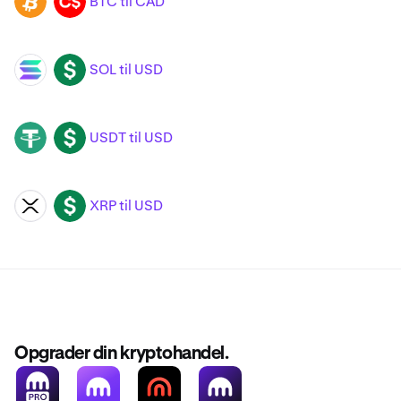
BTC til CAD
BTC
CAD
SOL til USD
SOL
USD
USDT til USD
USDT
USD
XRP til USD
XRP
USD
Opgrader din kryptohandel.