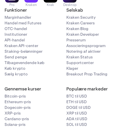
Pro
Kraken
Krak
Desktop
Funktioner
Selskab
Marginhandler
Kraken Security
Handel med Futures
Kraken Careers
OTC-handel
Kraken Blog
Institutioner
Kraken Developer
API-handel
Presserum
Kraken API-center
Associeringsprogram
Staking-belønninger
Notering af aktiver
Send penge
Kraken Status
Tilbagevendende køb
Supportcenter
Køb krypto
Klager
Sælg krypto
Breakout Prop Trading
Gennemse kurser
Populære markeder
Bitcoin-pris
BTC til USD
Ethereum-pris
ETH til USD
Dogecoin-pris
DOGE til USD
XRP-pris
XRP til USD
Cardano-pris
ADA til USD
Solana-pris
SOL til USD