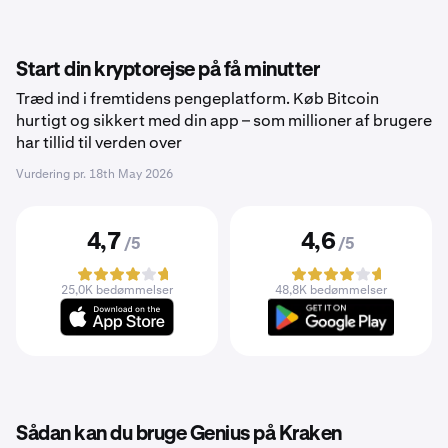
Start din kryptorejse på få minutter
Træd ind i fremtidens pengeplatform. Køb Bitcoin
hurtigt og sikkert med din app – som millioner af brugere
har tillid til verden over
Vurdering pr.
18th May 2026
4,7
4,6
/5
/5
25,0K bedømmelser
48,8K bedømmelser
Sådan kan du bruge Genius på Kraken