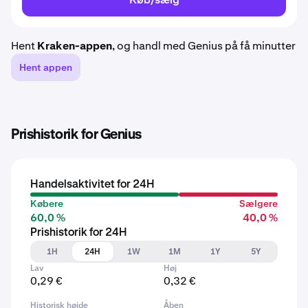
Hent
Kraken-appen
, og handl med Genius på få minutter
Hent appen
Prishistorik for Genius
Handelsaktivitet for 24H
Købere
Sælgere
60,0 %
40,0 %
Prishistorik for 24H
1H
24H
1W
1M
1Y
5Y
Lav
Høj
0,29 €
0,32 €
Historisk højde
Åben