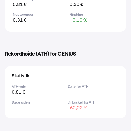
0,81 €
0,30 €
Nuværende:
Ændring
0,31 €
+3,10 %
Rekordhøjde (ATH) for GENIUS
Statistik
ATH-pris
Dato for ATH
0,81 €
Dage siden
% forskel fra ATH
-62,23 %