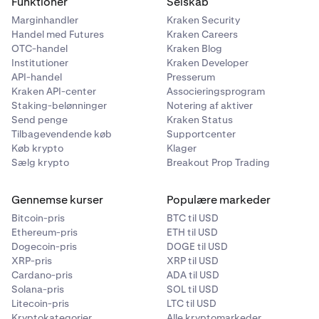
Funktioner
Selskab
Marginhandler
Kraken Security
Handel med Futures
Kraken Careers
OTC-handel
Kraken Blog
Institutioner
Kraken Developer
API-handel
Presserum
Kraken API-center
Associeringsprogram
Staking-belønninger
Notering af aktiver
Send penge
Kraken Status
Tilbagevendende køb
Supportcenter
Køb krypto
Klager
Sælg krypto
Breakout Prop Trading
Gennemse kurser
Populære markeder
Bitcoin-pris
BTC til USD
Ethereum-pris
ETH til USD
Dogecoin-pris
DOGE til USD
XRP-pris
XRP til USD
Cardano-pris
ADA til USD
Solana-pris
SOL til USD
Litecoin-pris
LTC til USD
Kryptokategorier
Alle kryptomarkeder