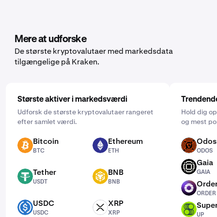
række kryptovalutaer, heriblandt Genius. For at sætte
det op skal du åbne mobilappen, trykke på "Køb" og
vælge det aktiv, du gerne vil købe. Angiv dernæst den
mængde, du gerne vil købe, og vælg frekvensen ved at
Mere at udforske
klikke på "Én gang" og vælge en frekvens, der virker for
De største kryptovalutaer med markedsdata
dig: Dagligt, ugentligt eller månedligt.
tilgængelige på Kraken.
Største aktiver i markedsværdi
Trendende
Udforsk de største kryptovalutaer rangeret
Hold dig o
efter samlet værdi.
og mest po
Bitcoin
Ethereum
Odos
BTC
ETH
ODOS
BTC
ETH
ODOS
Gaia
GAIA
Tether
BNB
GAIA
USDT
BNB
USDT
BNB
Order
ORDER
ORDER
USDC
XRP
Supe
USDC
XRP
UP
USDC
XRP
UP