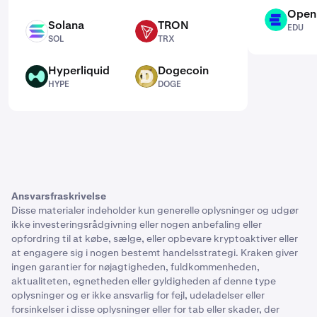
Open
EDU
Solana
TRON
EDU
SOL
TRX
SOL
TRX
Hyperliquid
Dogecoin
HYPE
DOGE
HYPE
DOGE
Ansvarsfraskrivelse
Disse materialer indeholder kun generelle oplysninger og udgør
ikke investeringsrådgivning eller nogen anbefaling eller
opfordring til at købe, sælge, eller opbevare kryptoaktiver eller
at engagere sig i nogen bestemt handelsstrategi. Kraken giver
ingen garantier for nøjagtigheden, fuldkommenheden,
aktualiteten, egnetheden eller gyldigheden af denne type
oplysninger og er ikke ansvarlig for fejl, udeladelser eller
forsinkelser i disse oplysninger eller for tab eller skader, der