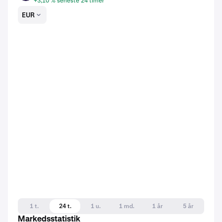
+3,10 % seneste 24 timer
EUR
1 t.
24 t.
1 u.
1 md.
1 år
5 år
Markedsstatistik