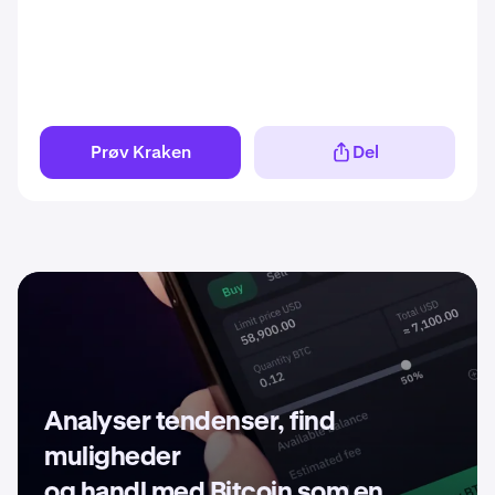
Prøv Kraken
Del
Analyser tendenser, find
muligheder
og handl med Bitcoin som en