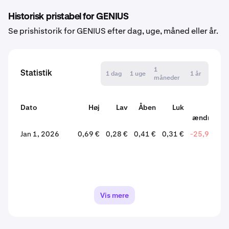
Historisk pristabel for GENIUS
Se prishistorik for GENIUS efter dag, uge, måned eller år.
1
Statistik
1 dag
1 uge
1 år
måneder
Dato
Høj
Lav
Åben
Luk
%
ændring
Jan 1, 2026
0,69 €
0,28 €
0,41 €
0,31 €
-25,98 %
Vis mere