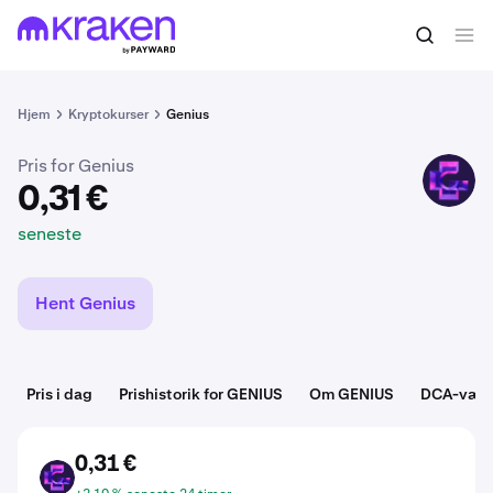
0,31 €
Køb GENIUS
seneste
Hjem
Kryptokurser
Genius
Pris for Genius
GENIUS
0,31 €
seneste
Hent Genius
Pris i dag
Prishistorik for GENIUS
Om GENIUS
DCA-værk
0,31 €
GENIUS