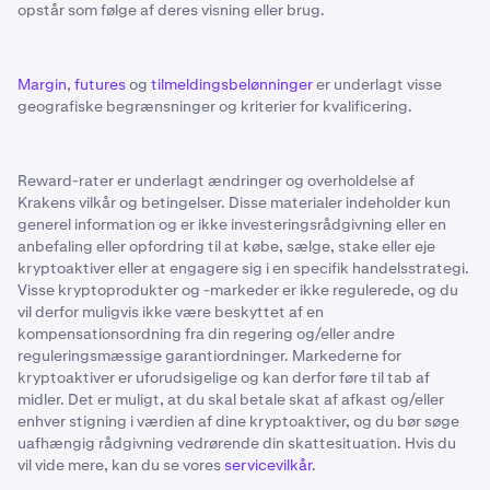
opstår som følge af deres visning eller brug.
Margin
,
futures
og
tilmeldingsbelønninger
er underlagt visse
geografiske begrænsninger og kriterier for kvalificering.
Reward-rater er underlagt ændringer og overholdelse af
Krakens vilkår og betingelser. Disse materialer indeholder kun
generel information og er ikke investeringsrådgivning eller en
anbefaling eller opfordring til at købe, sælge, stake eller eje
kryptoaktiver eller at engagere sig i en specifik handelsstrategi.
Visse kryptoprodukter og -markeder er ikke regulerede, og du
vil derfor muligvis ikke være beskyttet af en
kompensationsordning fra din regering og/eller andre
reguleringsmæssige garantiordninger. Markederne for
kryptoaktiver er uforudsigelige og kan derfor føre til tab af
midler. Det er muligt, at du skal betale skat af afkast og/eller
enhver stigning i værdien af dine kryptoaktiver, og du bør søge
uafhængig rådgivning vedrørende din skattesituation. Hvis du
vil vide mere, kan du se vores
servicevilkår
.