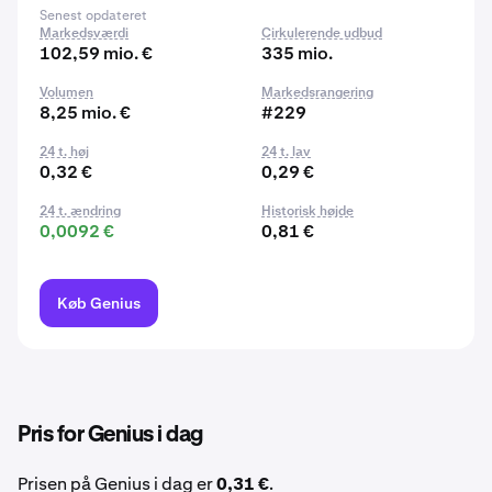
Senest opdateret
Markedsværdi
Cirkulerende udbud
102,59 mio. €
335 mio.
Volumen
Markedsrangering
8,25 mio. €
#229
24 t. høj
24 t. lav
0,32 €
0,29 €
24 t. ændring
Historisk højde
0,0092 €
0,81 €
Køb Genius
Pris for Genius i dag
Prisen på Genius i dag er
0,31 €
.