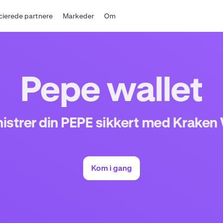
cierede partnere
Markeder
Om
Pepe wallet
istrer din PEPE sikkert med Kraken 
Kom i gang