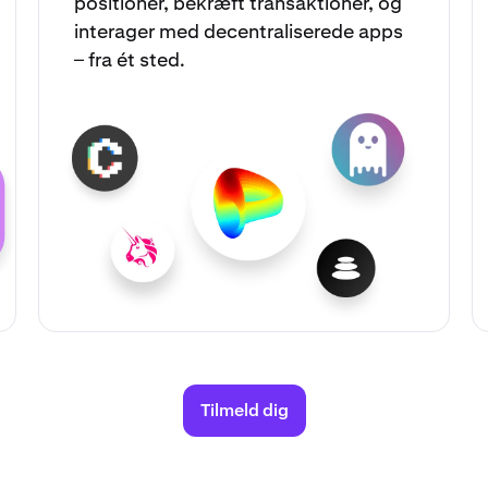
positioner, bekræft transaktioner, og
interager med decentraliserede apps
– fra ét sted.
Tilmeld dig