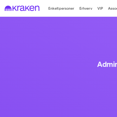
Enkeltpersoner
Erhverv
VIP
Asso
Admin